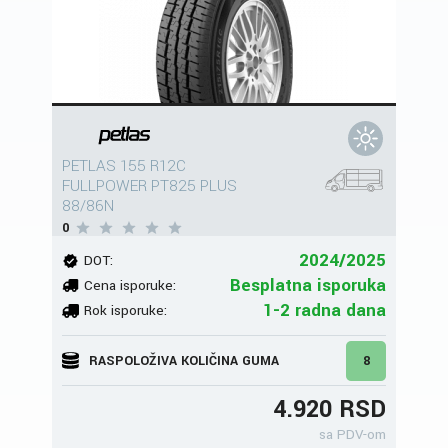
PETLAS 155 R12C
FULLPOWER PT825 PLUS
88/86N
0
2024/2025
DOT:
Besplatna isporuka
Cena isporuke:
1-2 radna dana
Rok isporuke:
RASPOLOŽIVA KOLIČINA GUMA
8
4.920 RSD
sa PDV-om