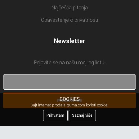
Najčešća pitanja
Obaveštenje o privatnosti
Newsletter
Prijavite se na našu mejling listu.
COOKIES
PRIJAVI ME
Sajt internet-prodaja-guma.com koristi cookie.
Prihvatam
Saznaj više