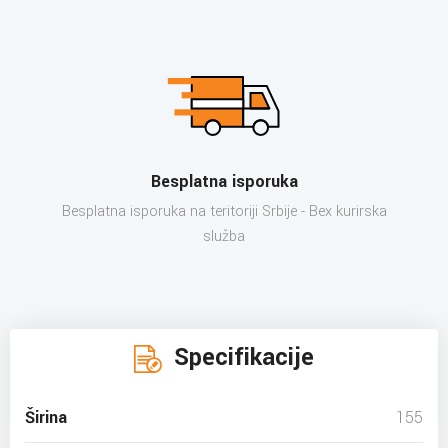
Besplatna isporuka
Besplatna isporuka na teritoriji Srbije - Bex kurirska
služba
Specifikacije
Širina
155