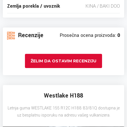
Zemlja porekla / uvoznik
KINA / BAKI DOO
Recenzije
Prosečna ocena proizvoda:
0
ŽELIM DA OSTAVIM RECENZIJU
Westlake H188
Letnja guma WESTLAKE 155 R12C H188 83/81Q dostupna je
uz besplatnu isporuku na adresu vašeg vulkanizera.