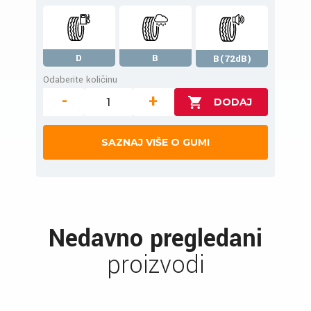
D
B
B(72dB)
Odaberite količinu
-
+
SAZNAJ VIŠE O GUMI
Nedavno pregledani
proizvodi