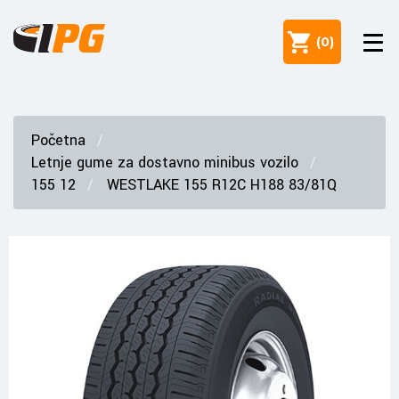
(
0
)
Početna
Letnje gume za dostavno minibus vozilo
155 12
WESTLAKE 155 R12C H188 83/81Q