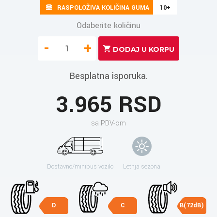
RASPOLOŽIVA KOLIČINA GUMA
10+
Odaberite količinu
-
+
Besplatna isporuka.
3.965 RSD
sa PDV-om
Dostavno/minibus vozilo
Letnja sezona
D
C
B(72dB)