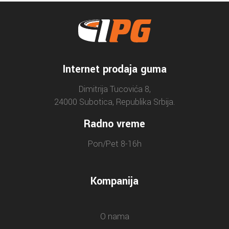
Internet prodaja guma
Dimitrija Tucovića 8,
24000 Subotica, Republika Srbija.
Radno vreme
Pon/Pet 8-16h
Kompanija
O nama