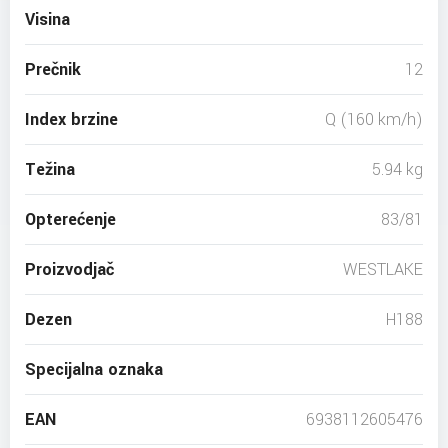
Visina
Prečnik
12
Index brzine
Q (160 km/h)
Težina
5.94 kg
Opterećenje
83/81
Proizvodjač
WESTLAKE
Dezen
H188
Specijalna oznaka
EAN
6938112605476