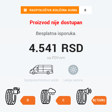
RASPOLOŽIVA KOLIČINA GUMA
0
Proizvod nije dostupan
Besplatna isporuka.
4.541 RSD
sa PDV-om
Dostavno/minibus vozilo
Letnja sezona
D
C
B(72dB)