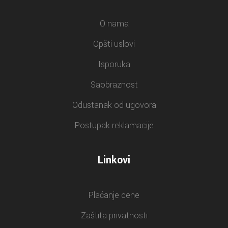
O nama
Opšti uslovi
Isporuka
Saobraznost
Odustanak od ugovora
Postupak reklamacije
Linkovi
Plaćanje cene
Zaštita privatnosti