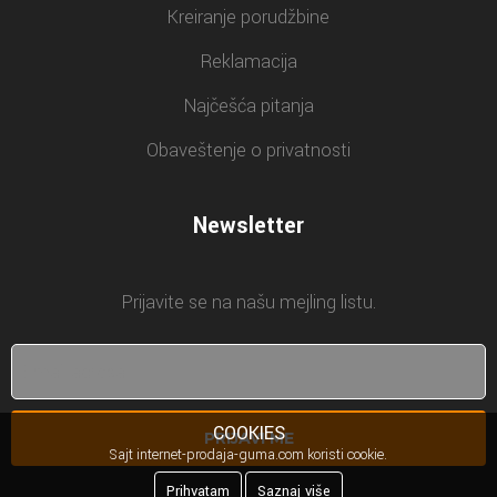
Kreiranje porudžbine
Reklamacija
Najčešća pitanja
Obaveštenje o privatnosti
Newsletter
Prijavite se na našu mejling listu.
COOKIES
PRIJAVI ME
Sajt internet-prodaja-guma.com koristi cookie.
Prihvatam
Saznaj više