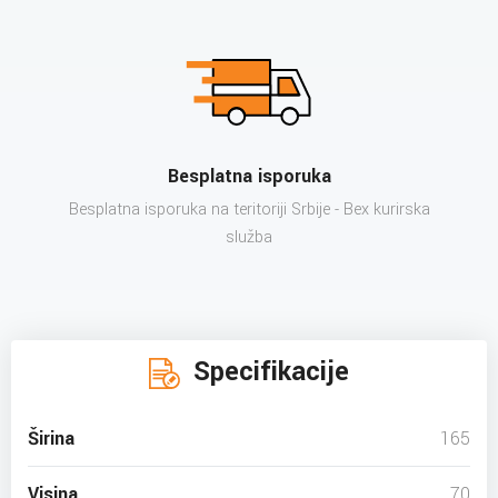
Besplatna isporuka
Besplatna isporuka na teritoriji Srbije - Bex kurirska
služba
Specifikacije
Širina
165
Visina
70