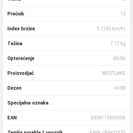
Prečnik
13
Index brzine
S (180 km/h)
Težina
7.12 kg
Opterećenje
88/86
Proizvodjač
WESTLAKE
Dezen
H188
Specijalna oznaka
EAN
6938112605506
Zemlja porekla / uvoznik
KINA / BAKI DOO