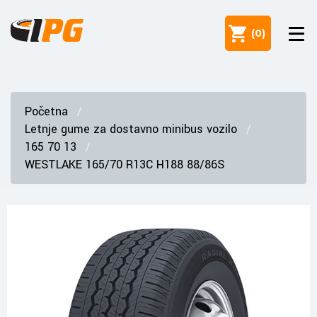
(
0
)
Početna
Letnje gume za dostavno minibus vozilo
165 70 13
WESTLAKE 165/70 R13C H188 88/86S