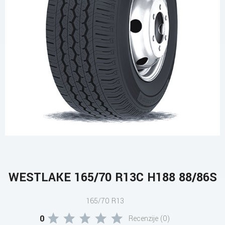
WESTLAKE 165/70 R13C H188 88/86S
165/70 R13
0
Recenzije (0)