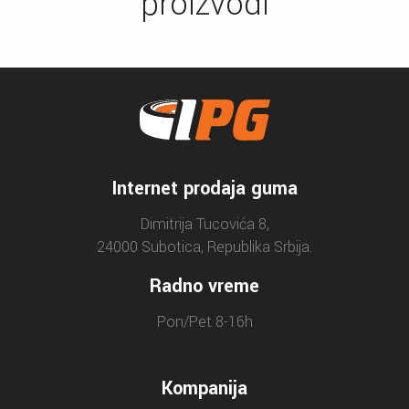
proizvodi
Internet prodaja guma
Dimitrija Tucovića 8,
24000 Subotica, Republika Srbija.
Radno vreme
Pon/Pet 8-16h
Kompanija