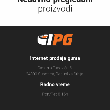
proizvodi
Internet prodaja guma
Dimitrija Tucovića 8,
24000 Subotica, Republika Srbija.
Radno vreme
Pon/Pet 8-16h