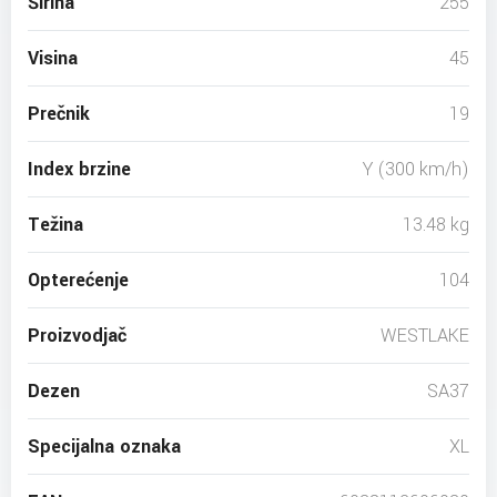
Širina
255
Visina
45
Prečnik
19
Index brzine
Y (300 km/h)
Težina
13.48 kg
Opterećenje
104
Proizvodjač
WESTLAKE
Dezen
SA37
Specijalna oznaka
XL