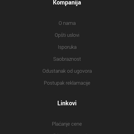
Kompanija
O nama
Opšti uslovi
Isporuka
Saobraznost
Odustanak od ugovora
Postupak reklamacije
Linkovi
Plaćanje cene