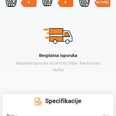
D
B
B(73dB)
Besplatna isporuka
Besplatna isporuka na teritoriji Srbije - Bex kurirska
služba
Specifikacije