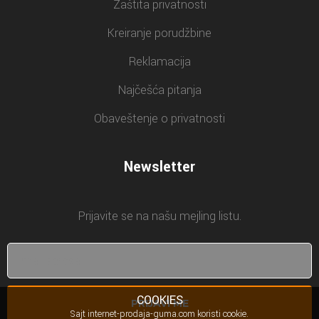
Zaštita privatnosti
Kreiranje porudžbine
Reklamacija
Najčešća pitanja
Obaveštenje o privatnosti
Newsletter
Prijavite se na našu mejling listu.
COOKIES
PRIJAVI ME
Sajt internet-prodaja-guma.com koristi cookie.