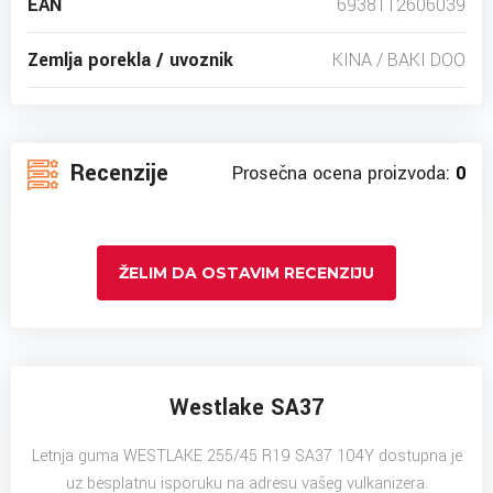
EAN
6938112606039
Zemlja porekla / uvoznik
KINA / BAKI DOO
Recenzije
Prosečna ocena proizvoda:
0
ŽELIM DA OSTAVIM RECENZIJU
Westlake SA37
Letnja guma WESTLAKE 255/45 R19 SA37 104Y dostupna je
uz besplatnu isporuku na adresu vašeg vulkanizera.