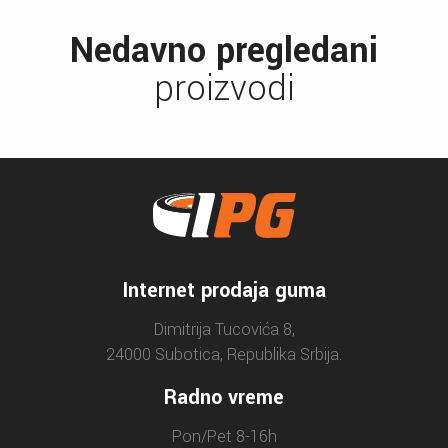
Nedavno pregledani
proizvodi
Internet prodaja guma
Dimitrija Tucovića 8,
24000 Subotica, Republika Srbija.
Radno vreme
Pon/Pet 8-16h