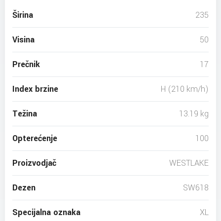
Širina
235
Visina
50
Prečnik
17
Index brzine
H (210 km/h)
Težina
13.19 kg
Opterećenje
100
Proizvodjač
WESTLAKE
Dezen
SW618
Specijalna oznaka
XL