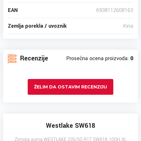
EAN
6938112608163
Zemlja porekla / uvoznik
Kina
Recenzije
Prosečna ocena proizvoda:
0
ŽELIM DA OSTAVIM RECENZIJU
Westlake SW618
Zimska guma WESTLAKE 235/50 R17 SW618 100H XL