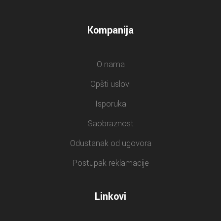
Kompanija
O nama
Opšti uslovi
Isporuka
Saobraznost
Odustanak od ugovora
Postupak reklamacije
Linkovi