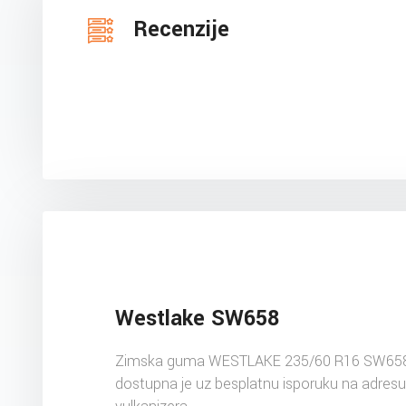
Recenzije
Westlake SW658
Zimska guma WESTLAKE 235/60 R16 SW65
dostupna je uz besplatnu isporuku na adres