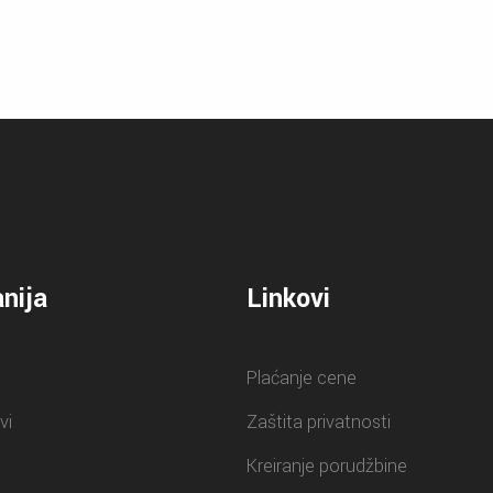
nija
Linkovi
Plaćanje cene
vi
Zaštita privatnosti
Kreiranje porudžbine