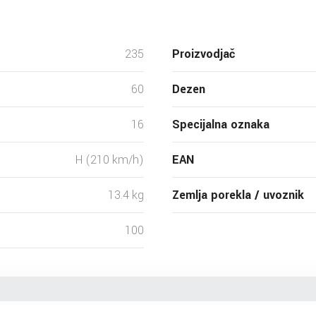
235
Proizvodjač
60
Dezen
16
Specijalna oznaka
H (210 km/h)
EAN
13.4 kg
Zemlja porekla / uvoznik
100