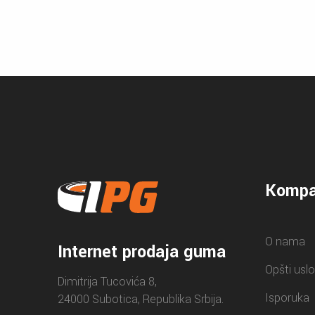
Kompa
O nama
Internet prodaja guma
Opšti uslo
Dimitrija Tucovića 8,
Isporuka
24000 Subotica, Republika Srbija.