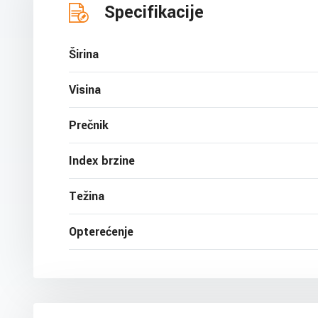
Specifikacije
Širina
Visina
Prečnik
Index brzine
Težina
Opterećenje