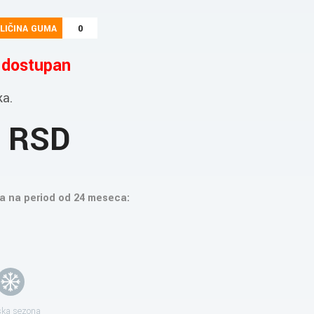
LIČINA GUMA
0
e dostupan
ka.
9 RSD
a na period od 24 meseca:
ka sezona