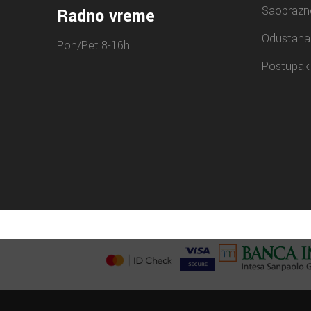
Saobrazn
Radno vreme
Odustana
Pon/Pet 8-16h
Postupak 