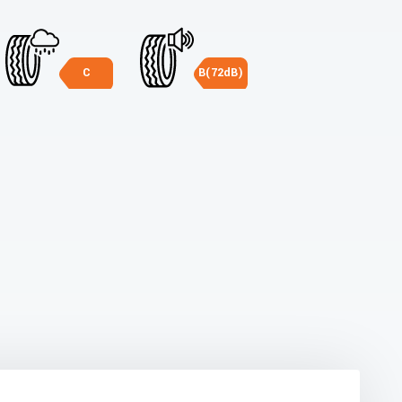
C
B(72dB)