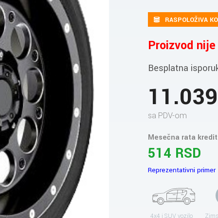
RASPOLOŽIVA KO
Proizvod nij
Besplatna isporu
11.03
sa PDV-om
Mesečna rata kredit
514 RSD
Reprezentativni primer
4x4 i SUV vozilo
Zims