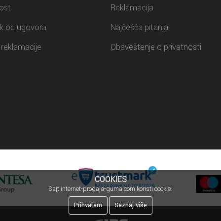
ost
Reklamacija
k od ugovora
Najčešća pitanja
reklamacije
Obaveštenje o privatnosti
COOKIES
Sajt internet-prodaja-guma.com koristi cookie.
Prihvatam
Saznaj više