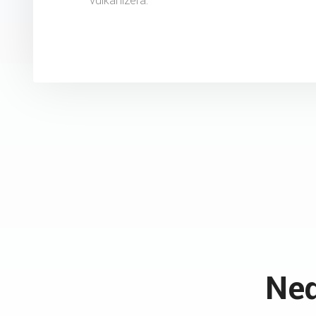
vulkanizera.
Ned