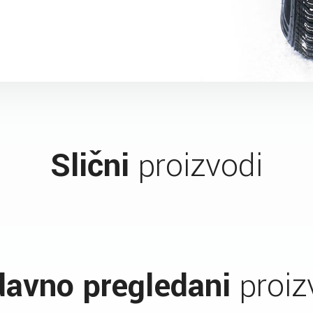
Slični
proizvodi
avno pregledani
proiz