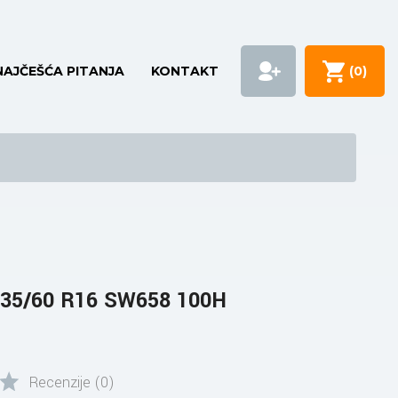
NAJČEŠĆA PITANJA
KONTAKT
(
0
)
35/60 R16 SW658 100H
Recenzije (0)