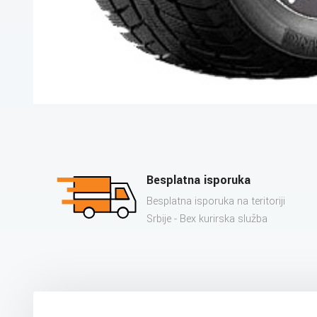
Besplatna isporuka
Besplatna isporuka na teritoriji
Srbije - Bex kurirska služba