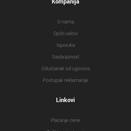
Kompanija
O nama
Opšti uslovi
Isporuka
Saobraznost
Odustanak od ugovora
Postupak reklamacije
Linkovi
Plaćanje cene