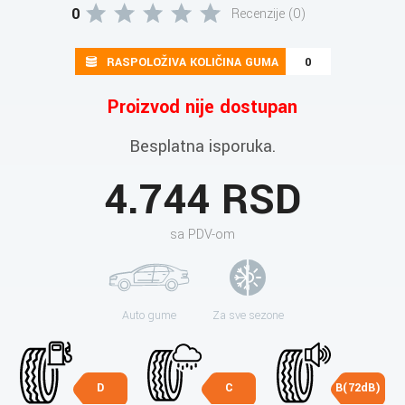
0
Recenzije (0)
RASPOLOŽIVA KOLIČINA GUMA
0
Proizvod nije dostupan
Besplatna isporuka.
4.744 RSD
sa PDV-om
Auto gume
Za sve sezone
D
C
B(72dB)