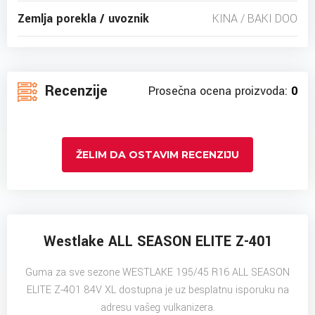
Zemlja porekla / uvoznik
KINA / BAKI DOO
Recenzije
Prosečna ocena proizvoda:
0
ŽELIM DA OSTAVIM RECENZIJU
Westlake ALL SEASON ELITE Z-401
Guma za sve sezone WESTLAKE 195/45 R16 ALL SEASON
ELITE Z-401 84V XL dostupna je uz besplatnu isporuku na
adresu vašeg vulkanizera.