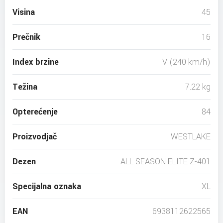
Visina
45
Prečnik
16
Index brzine
V (240 km/h)
Težina
7.22 kg
Opterećenje
84
Proizvodjač
WESTLAKE
Dezen
ALL SEASON ELITE Z-401
Specijalna oznaka
XL
EAN
6938112622565