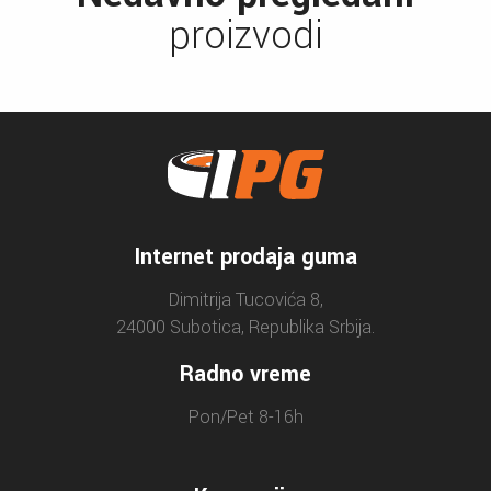
proizvodi
Internet prodaja guma
Dimitrija Tucovića 8,
24000 Subotica, Republika Srbija.
Radno vreme
Pon/Pet 8-16h