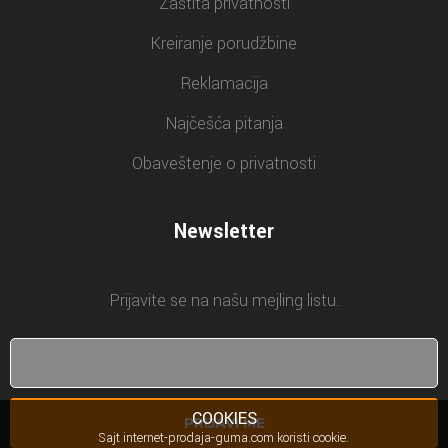
Zaštita privatnosti
Kreiranje porudžbine
Reklamacija
Najčešća pitanja
Obaveštenje o privatnosti
Newsletter
Prijavite se na našu mejling listu.
COOKIES
PRIJAVI ME
Sajt internet-prodaja-guma.com koristi cookie.