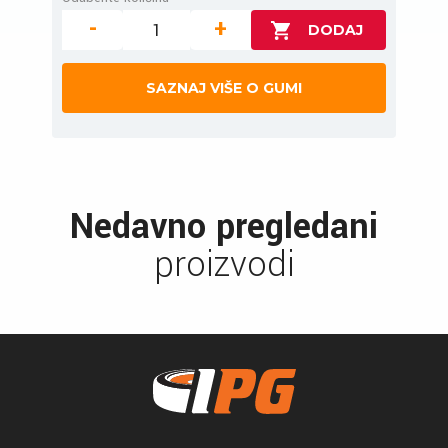
-
+
SAZNAJ VIŠE O GUMI
Nedavno pregledani
proizvodi