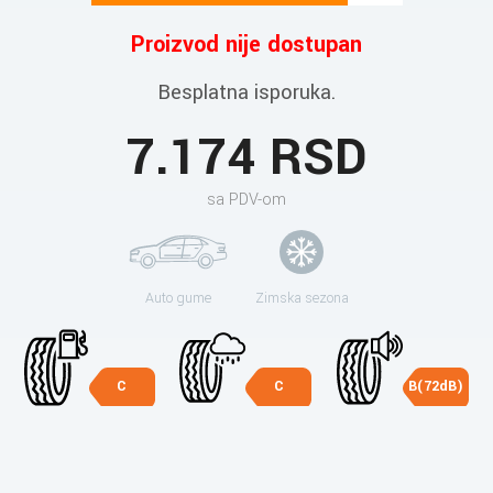
Proizvod nije dostupan
Besplatna isporuka.
7.174 RSD
sa PDV-om
Auto gume
Zimska sezona
C
C
B(72dB)