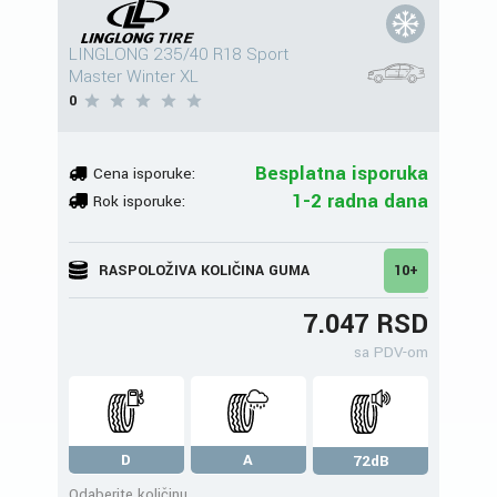
LINGLONG 235/40 R18 Sport
Master Winter XL
0
Besplatna isporuka
Cena isporuke:
1-2 radna dana
Rok isporuke:
RASPOLOŽIVA KOLIČINA GUMA
10+
7.047 RSD
sa PDV-om
D
A
72dB
Odaberite količinu