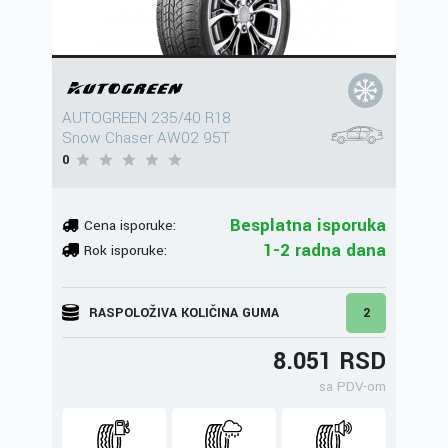
AUTOGREEN 235/40 R18
Snow Chaser AW02 95T
0
Besplatna isporuka
Cena isporuke:
1-2 radna dana
Rok isporuke:
RASPOLOŽIVA KOLIČINA GUMA
2
8.051 RSD
sa PDV-om