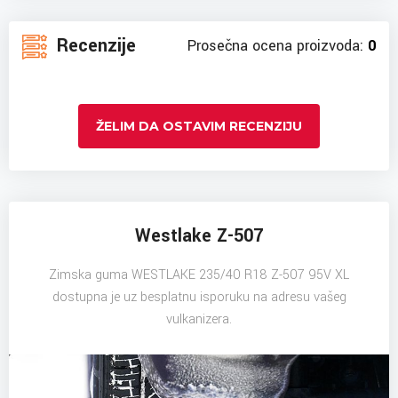
Recenzije
Prosečna ocena proizvoda:
0
ŽELIM DA OSTAVIM RECENZIJU
Westlake Z-507
Zimska guma WESTLAKE 235/40 R18 Z-507 95V XL
dostupna je uz besplatnu isporuku na adresu vašeg
vulkanizera.