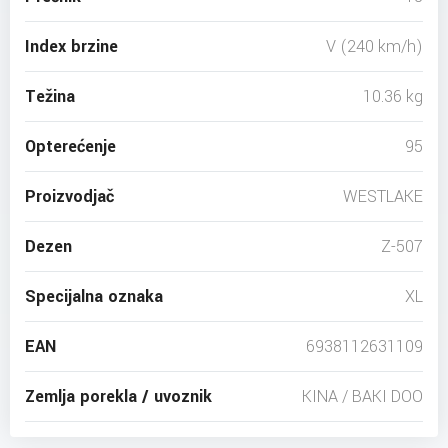
Index brzine
V (240 km/h)
Težina
10.36 kg
Opterećenje
95
Proizvodjač
WESTLAKE
Dezen
Z-507
Specijalna oznaka
XL
EAN
6938112631109
Zemlja porekla / uvoznik
KINA / BAKI DOO