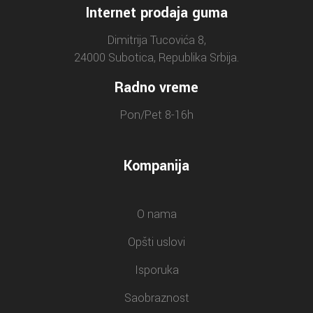
Internet prodaja guma
Dimitrija Tucovića 8,
24000 Subotica, Republika Srbija.
Radno vreme
Pon/Pet 8-16h
Kompanija
O nama
Opšti uslovi
Isporuka
Saobraznost