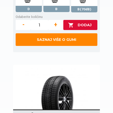
D
B
B(70dB)
Odaberite količinu
-
+
SAZNAJ VIŠE O GUMI