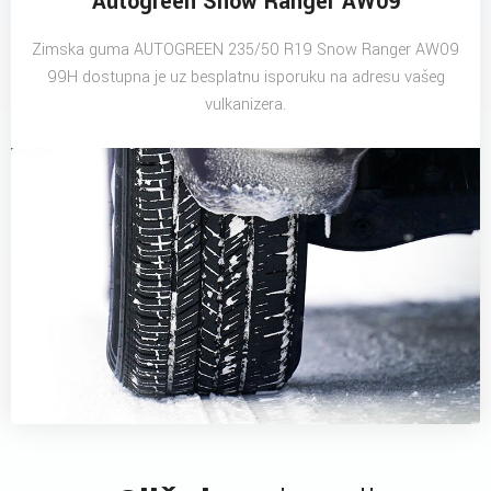
Autogreen Snow Ranger AW09
Zimska guma AUTOGREEN 235/50 R19 Snow Ranger AW09
99H dostupna je uz besplatnu isporuku na adresu vašeg
vulkanizera.