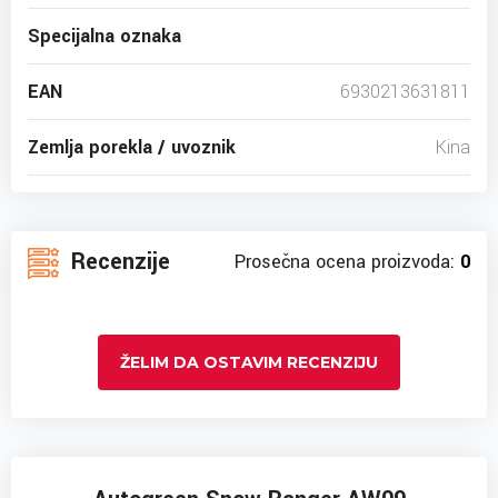
Specijalna oznaka
EAN
6930213631811
Zemlja porekla / uvoznik
Kina
Recenzije
Prosečna ocena proizvoda:
0
ŽELIM DA OSTAVIM RECENZIJU