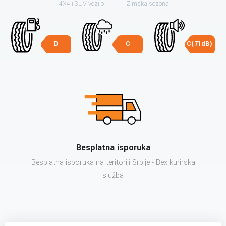
4X4 i SUV vozilo
Zimska sezona
D
C
C(71dB)
Besplatna isporuka
Besplatna isporuka na teritoriji Srbije - Bex kurirska
služba