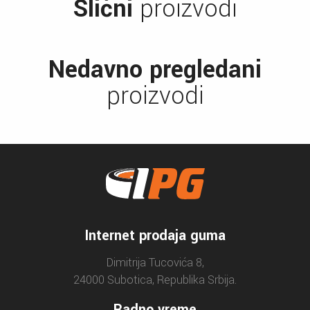
Slični
proizvodi
Nedavno pregledani
proizvodi
Internet prodaja guma
Dimitrija Tucovića 8,
24000 Subotica, Republika Srbija.
Radno vreme