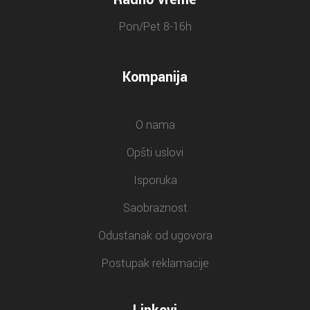
Pon/Pet 8-16h
Kompanija
O nama
Opšti uslovi
Isporuka
Saobraznost
Odustanak od ugovora
Postupak reklamacije