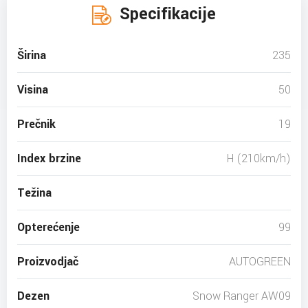
Specifikacije
Širina
235
Visina
50
Prečnik
19
Index brzine
H (210km/h)
Težina
Opterećenje
99
Proizvodjač
AUTOGREEN
Dezen
Snow Ranger AW09