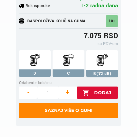
1-2 radna dana
Rok isporuke:
RASPOLOŽIVA KOLIČINA GUMA
10+
7.075 RSD
sa PDV-om
D
C
B(72 dB)
Odaberite količinu
-
+
SAZNAJ VIŠE O GUMI