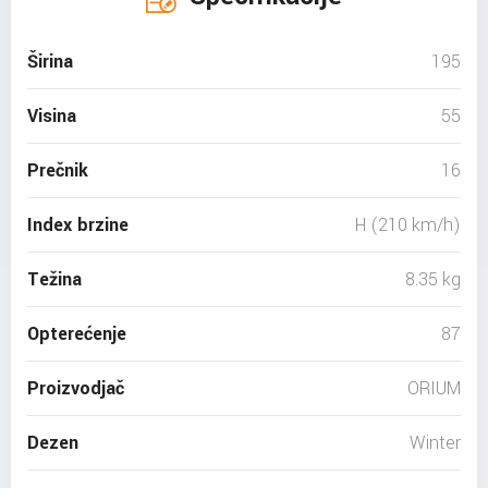
Širina
195
Visina
55
Prečnik
16
Index brzine
H (210 km/h)
Težina
8.35 kg
Opterećenje
87
Proizvodjač
ORIUM
Dezen
Winter