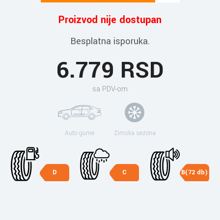
Proizvod nije dostupan
Besplatna isporuka.
6.779 RSD
sa PDV-om
Auto gume
Zimska sezona
D
C
B(72 db)