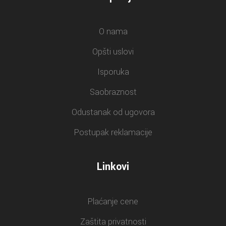
O nama
Opšti uslovi
Isporuka
Saobraznost
Odustanak od ugovora
Postupak reklamacije
Linkovi
Plaćanje cene
Zaštita privatnosti