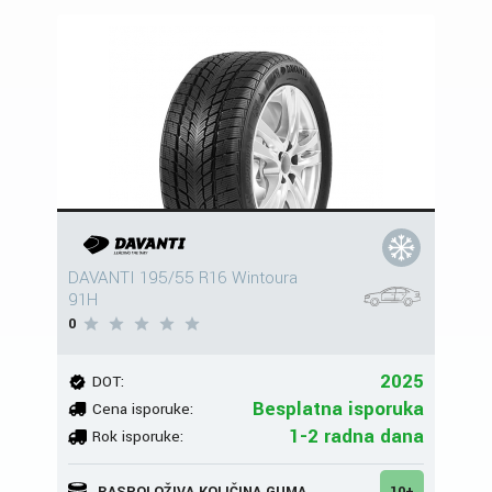
DAVANTI 195/55 R16 Wintoura
91H
0
2025
DOT:
Besplatna isporuka
Cena isporuke:
1-2 radna dana
Rok isporuke:
RASPOLOŽIVA KOLIČINA GUMA
10+