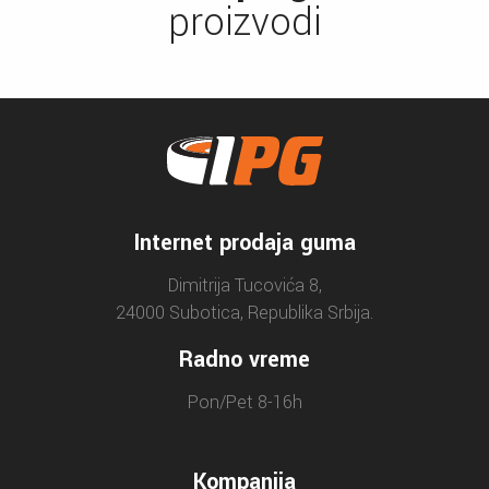
proizvodi
Internet prodaja guma
Dimitrija Tucovića 8,
24000 Subotica, Republika Srbija.
Radno vreme
Pon/Pet 8-16h
Kompanija