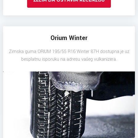
ŽELIM DA OSTAVIM RECENZIJU
Orium Winter
Zimska guma ORIUM 195/55 R16 Winter 87H dostupna je uz
besplatnu isporuku na adresu vašeg vulkanizera.