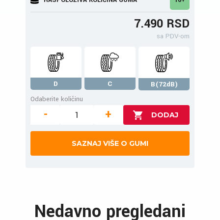
7.490 RSD
sa PDV-om
D
C
B(72dB)
Odaberite količinu
-
+
SAZNAJ VIŠE O GUMI
Nedavno pregledani