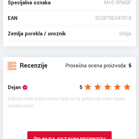
Specijalna oznaka
M+S 3PMSF
EAN
3528706347818
Zemlja porekla / uvoznik
Srbija
Recenzije
Prosečna ocena proizvoda:
5
Dejan
5
Odlicne malo tresu samo kada su te gume cim sam stavio
zimske nista