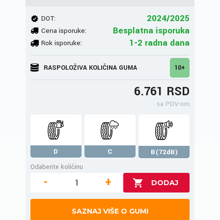
2024/2025
DOT:
Besplatna isporuka
Cena isporuke:
1-2 radna dana
Rok isporuke:
RASPOLOŽIVA KOLIČINA GUMA
10+
6.761 RSD
sa PDV-om
D
C
B(72dB)
Odaberite količinu
-
+
SAZNAJ VIŠE O GUMI