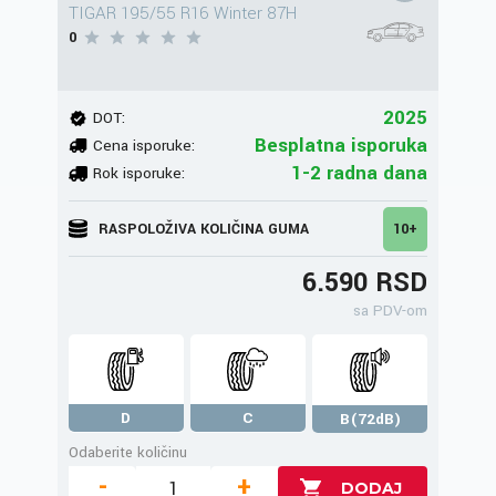
TIGAR 195/55 R16 Winter 87H
0
2025
DOT:
Besplatna isporuka
Cena isporuke:
1-2 radna dana
Rok isporuke:
RASPOLOŽIVA KOLIČINA GUMA
10+
6.590 RSD
sa PDV-om
D
C
B(72dB)
Odaberite količinu
-
+