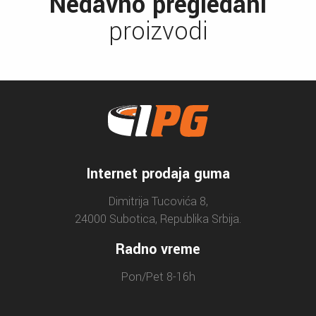
Nedavno pregledani
proizvodi
Internet prodaja guma
Dimitrija Tucovića 8,
24000 Subotica, Republika Srbija.
Radno vreme
Pon/Pet 8-16h