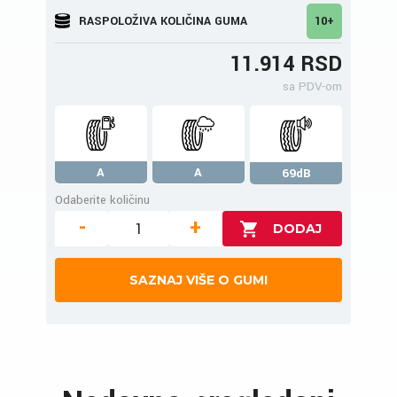
RASPOLOŽIVA KOLIČINA GUMA
10+
11.914 RSD
sa PDV-om
A
A
69dB
Odaberite količinu
-
+
SAZNAJ VIŠE O GUMI