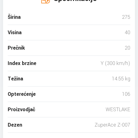
Širina
275
Visina
40
Prečnik
20
Index brzine
Y (300 km/h)
Težina
14.55 kg
Opterećenje
106
Proizvodjač
WESTLAKE
Dezen
ZuperAce Z-007