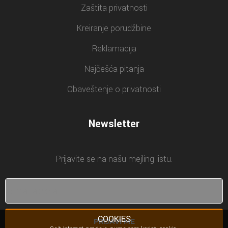
Zaštita privatnosti
Kreiranje porudžbine
Reklamacija
Najčešća pitanja
Obaveštenje o privatnosti
Newsletter
Prijavite se na našu mejling listu.
COOKIES
PRIJAVI ME