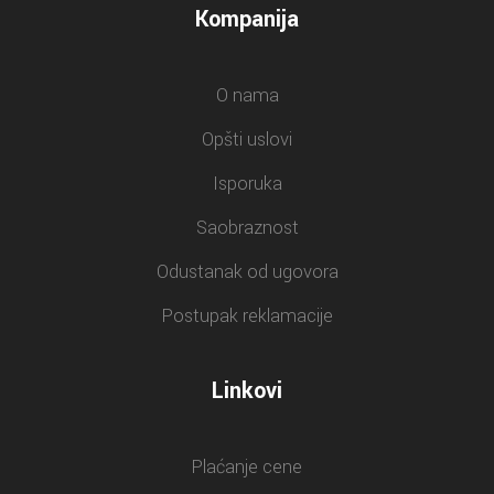
Kompanija
O nama
Opšti uslovi
Isporuka
Saobraznost
Odustanak od ugovora
Postupak reklamacije
Linkovi
Plaćanje cene