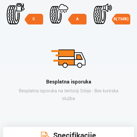
C
A
B(73dB)
Besplatna isporuka
Besplatna isporuka na teritoriji Srbije - Bex kurirska
služba
Specifikacije