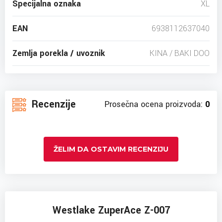
Specijalna oznaka
XL
EAN
6938112637040
Zemlja porekla / uvoznik
KINA / BAKI DOO
Recenzije
Prosečna ocena proizvoda:
0
ŽELIM DA OSTAVIM RECENZIJU
Westlake ZuperAce Z-007