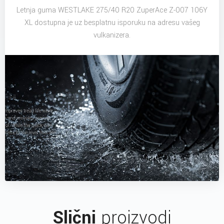
Letnja guma WESTLAKE 275/40 R20 ZuperAce Z-007 106Y
XL dostupna je uz besplatnu isporuku na adresu vašeg
vulkanizera.
Slični
proizvodi