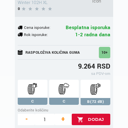
Winter 102H XL
0
Besplatna isporuka
Cena isporuke:
1-2 radna dana
Rok isporuke:
RASPOLOŽIVA KOLIČINA GUMA
10+
9.264 RSD
sa PDV-om
C
C
B(72 dB)
Odaberite količinu
-
+