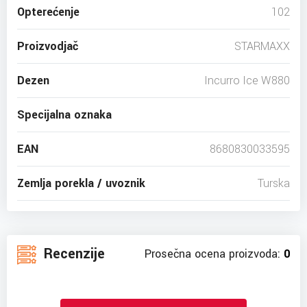
Opterećenje
102
Proizvodjač
STARMAXX
Dezen
Incurro Ice W880
Specijalna oznaka
EAN
8680830033595
Zemlja porekla / uvoznik
Turska
Recenzije
Prosečna ocena proizvoda:
0