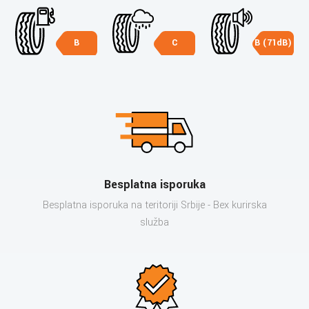
B
C
B (71dB)
Besplatna isporuka
Besplatna isporuka na teritoriji Srbije - Bex kurirska
služba