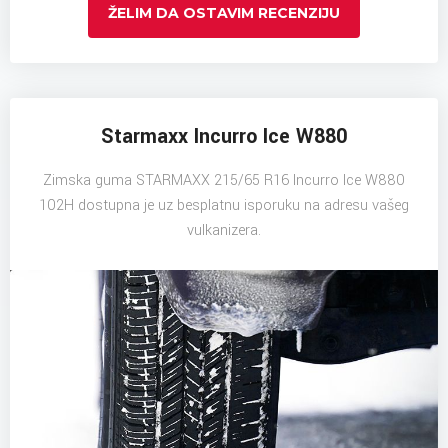
ŽELIM DA OSTAVIM RECENZIJU
Starmaxx Incurro Ice W880
Zimska guma STARMAXX 215/65 R16 Incurro Ice W880
102H dostupna je uz besplatnu isporuku na adresu vašeg
vulkanizera.