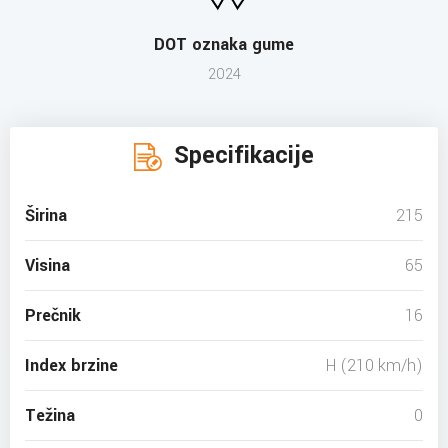
DOT oznaka gume
2024
Specifikacije
Širina
215
Visina
65
Prečnik
16
Index brzine
H (210 km/h)
Težina
0