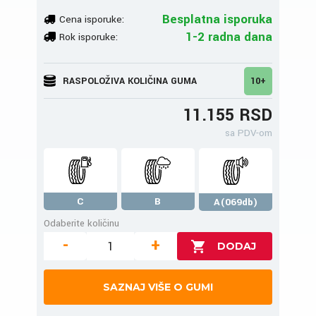
Besplatna isporuka
Cena isporuke:
1-2 radna dana
Rok isporuke:
RASPOLOŽIVA KOLIČINA GUMA
10+
11.155 RSD
sa PDV-om
C
B
A(069db)
Odaberite količinu
-
+
SAZNAJ VIŠE O GUMI