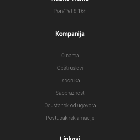
Pon/Pet 8-16h
Kompanija
O nama
Opšti uslovi
Isporuka
Saobraznost
Odustanak od ugovora
Postupak reklamacije
Linkovi