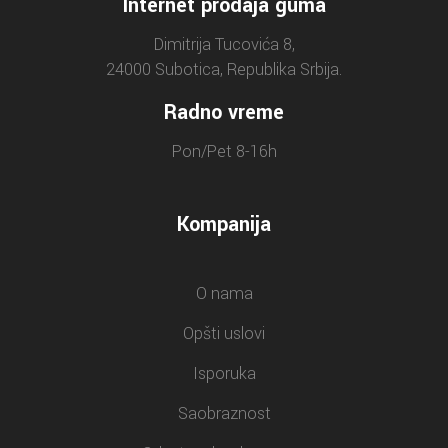
Internet prodaja guma
Dimitrija Tucovića 8,
24000 Subotica, Republika Srbija.
Radno vreme
Pon/Pet 8-16h
Kompanija
O nama
Opšti uslovi
Isporuka
Saobraznost