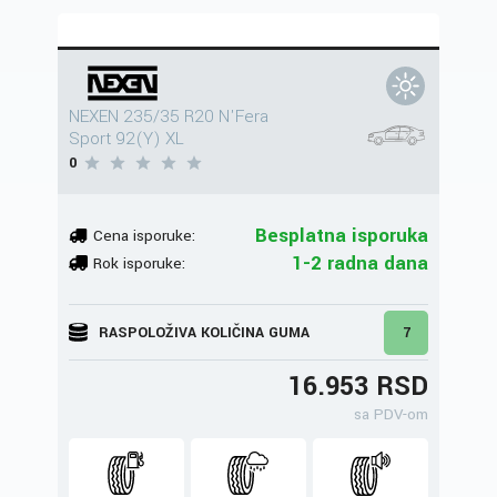
NEXEN 235/35 R20 N'Fera
Sport 92(Y) XL
0
Besplatna isporuka
Cena isporuke:
1-2 radna dana
Rok isporuke:
RASPOLOŽIVA KOLIČINA GUMA
7
16.953 RSD
sa PDV-om