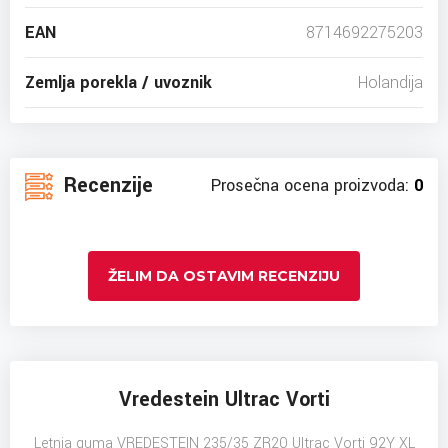
EAN
8714692275203
Zemlja porekla / uvoznik
Holandija
Recenzije
Prosečna ocena proizvoda:
0
ŽELIM DA OSTAVIM RECENZIJU
Vredestein Ultrac Vorti
Letnja guma VREDESTEIN 235/35 ZR20 Ultrac Vorti 92Y XL