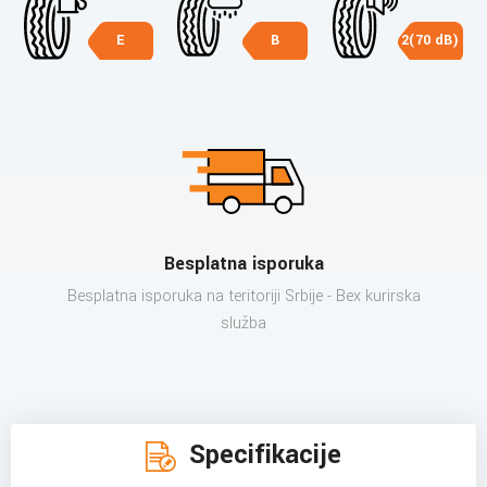
E
B
2(70 dB)
Besplatna isporuka
Besplatna isporuka na teritoriji Srbije - Bex kurirska
služba
Specifikacije