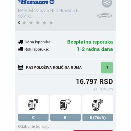
BARUM 235/35 R20 Bravuris 6
92Y XL
0
Besplatna isporuka
Cena isporuke:
1-2 radna dana
Rok isporuke:
RASPOLOŽIVA KOLIČINA GUMA
7
16.797 RSD
sa PDV-om
C
B
B(70dB)
Odaberite količinu