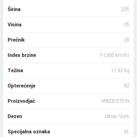
Širina
235
Visina
35
Prečnik
20
Index brzine
Y (300 km/h)
Težina
11.92 kg
Opterećenje
92
Proizvodjač
VREDESTEIN
Dezen
Ultrac Vorti
Specijalna oznaka
XL