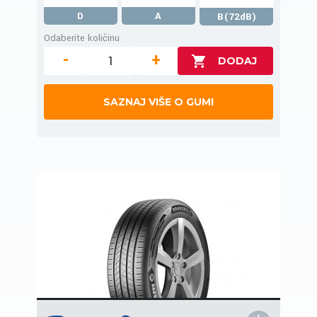
D
A
B(72dB)
Odaberite količinu
-
+
SAZNAJ VIŠE O GUMI