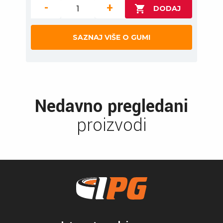
-
+
SAZNAJ VIŠE O GUMI
Nedavno pregledani
proizvodi