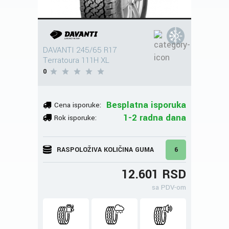
DAVANTI 245/65 R17
Terratoura 111H XL
0
Besplatna isporuka
Cena isporuke:
1-2 radna dana
Rok isporuke:
RASPOLOŽIVA KOLIČINA GUMA
6
12.601 RSD
sa PDV-om