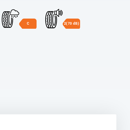
C
2(70 dB)