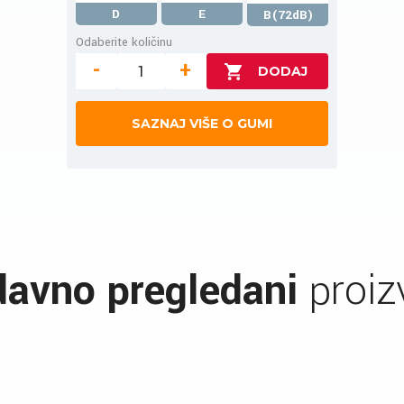
D
E
B(72dB)
Odaberite količinu
-
+
SAZNAJ VIŠE O GUMI
avno pregledani
proiz