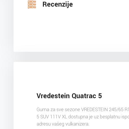
Recenzije
Vredestein Quatrac 5
Guma za sve sezone VREDESTEIN 245/65 R
5 SUV 111V XL dostupna je uz besplatnu isp
adresu vašeg vulkanizera.