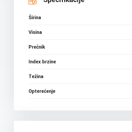
Širina
Visina
Prečnik
Index brzine
Težina
Opterećenje