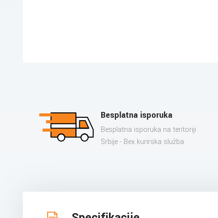
Besplatna isporuka
Besplatna isporuka na teritoriji
Srbije - Bex kurirska služba
Specifikacije