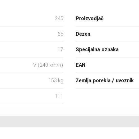
245
Proizvodjač
65
Dezen
17
Specijalna oznaka
V (240 km/h)
EAN
153 kg
Zemlja porekla / uvoznik
111