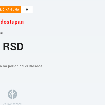
LIČINA GUMA
0
e dostupan
ka.
7 RSD
a na period od 24 meseca:
Za sve sezone