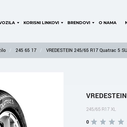
VOZILA
KORISNI LINKOVI
BRENDOVI
O NAMA
ilo
245 65 17
VREDESTEIN 245/65 R17 Quatrac 5 S
VREDESTEIN 
245/65 R17 XL
0