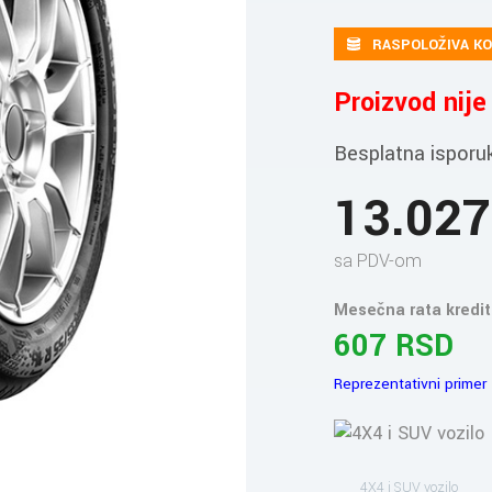
RASPOLOŽIVA KO
Proizvod nij
Besplatna isporu
13.02
sa PDV-om
Mesečna rata kredit
607 RSD
Reprezentativni primer
4X4 i SUV vozilo