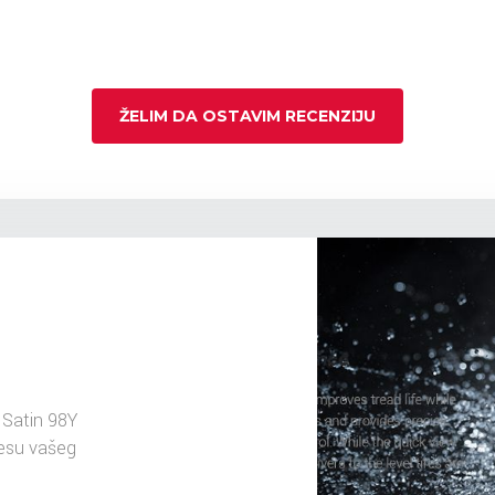
ŽELIM DA OSTAVIM RECENZIJU
Satin 98Y
resu vašeg