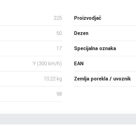
225
Proizvodjač
50
Dezen
17
Specijalna oznaka
Y (300 km/h)
EAN
10.22 kg
Zemlja porekla / uvoznik
98