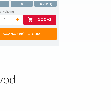
A
B(70dB)
e količinu
+
SAZNAJ VIŠE O GUMI
vodi