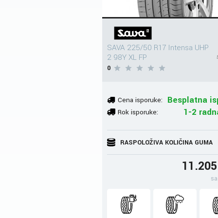
SAVA 225/50 R17 Intensa UHP
2 98Y XL FP
0
Besplatna is
Cena isporuke:
1-2 radn
Rok isporuke:
RASPOLOŽIVA KOLIČINA GUMA
11.20
sa