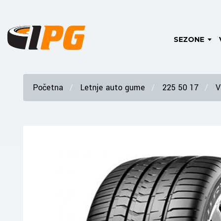
SEZONE
Početna
Letnje auto gume
225 50 17
V