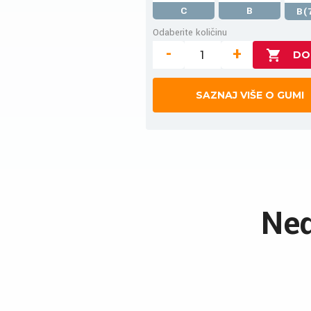
C
B
B(
Odaberite količinu
-
+
SAZNAJ VIŠE O GUMI
Ned