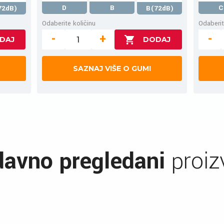
D
B
C
72dB)
B(72dB)
Odaberite količinu
Odaberit
-
+
-
SAZNAJ VIŠE O GUMI
avno pregledani
proiz