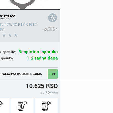
N 225/50 R17 S FIT2
 FP
Besplatna isporuka
 isporuke:
1-2 radna dana
isporuke:
POLOŽIVA KOLIČINA GUMA
10+
10.625 RSD
sa PDV-om