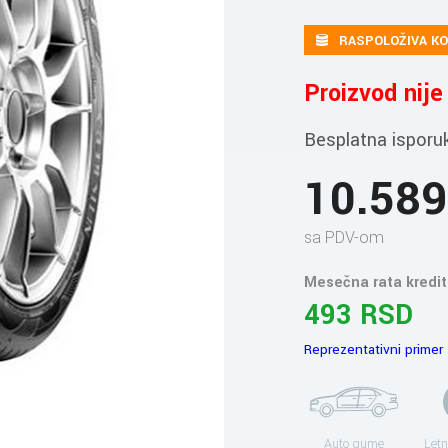
RASPOLOŽIVA KO
Proizvod nij
Besplatna isporu
10.58
sa PDV-om
Mesečna rata kredit
493 RSD
Reprezentativni primer
Auto gume
Letn