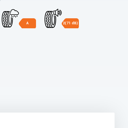
A
2(71 dB)