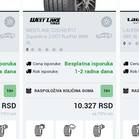
WESTLAKE 225/50 R17
LAUFEN
ZuperAce Z-007 RunFlat 98W
98Y XL
XL
0
0
poruka
Besplatna isporuka
Cena isporuke:
Cena
a dana
1-2 radna dana
Rok isporuke:
Rok 
10+
RASPOLOŽIVA KOLIČINA GUMA
10+
RAS
5 RSD
10.327 RSD
 PDV-om
sa PDV-om