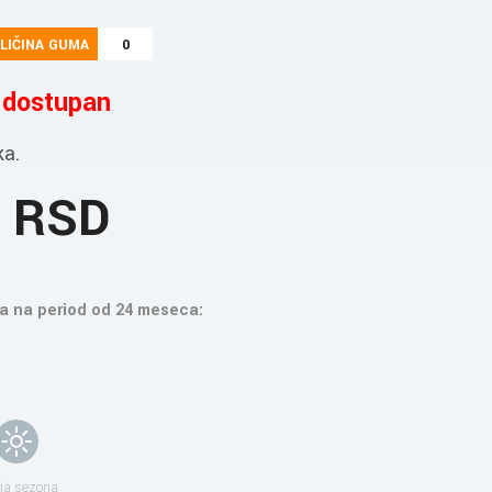
LIČINA GUMA
0
e dostupan
ka.
9 RSD
a na period od 24 meseca:
ja sezona