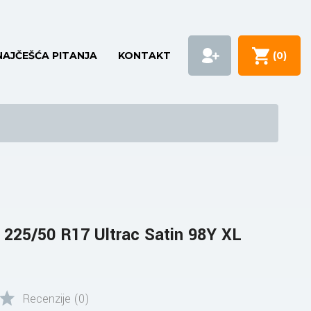
NAJČEŠĆA PITANJA
KONTAKT
(
0
)
25/50 R17 Ultrac Satin 98Y XL
Recenzije (0)