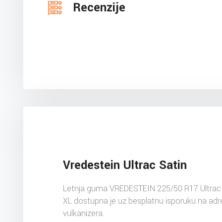
Recenzije
Vredestein Ultrac Satin
Letnja guma VREDESTEIN 225/50 R17 Ultrac 
XL dostupna je uz besplatnu isporuku na ad
vulkanizera.