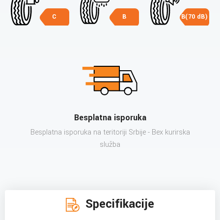
C
B
B(70 dB)
Besplatna isporuka
Besplatna isporuka na teritoriji Srbije - Bex kurirska
služba
Specifikacije