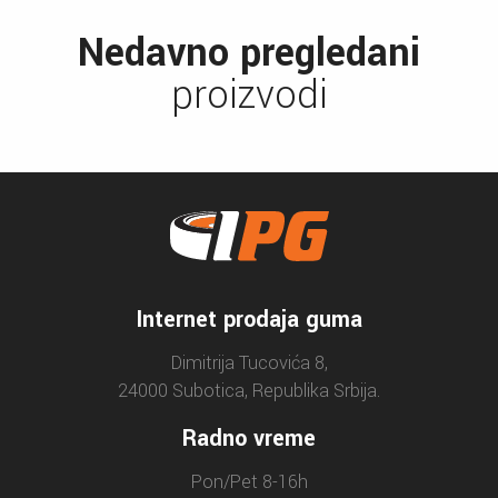
Nedavno pregledani
proizvodi
Internet prodaja guma
Dimitrija Tucovića 8,
24000 Subotica, Republika Srbija.
Radno vreme
Pon/Pet 8-16h