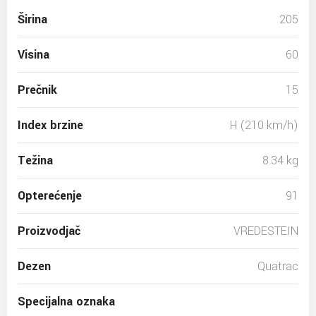
Širina
205
Visina
60
Prečnik
15
Index brzine
H (210 km/h)
Težina
8.34 kg
Opterećenje
91
Proizvodjač
VREDESTEIN
Dezen
Quatrac
Specijalna oznaka