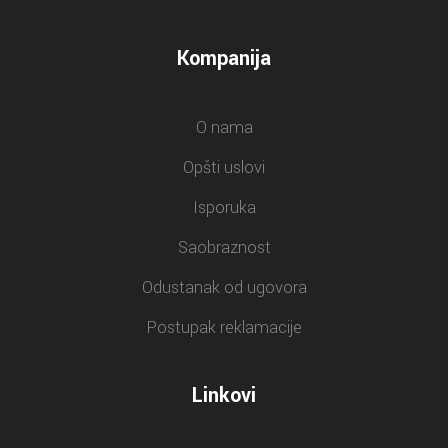
Kompanija
O nama
Opšti uslovi
Isporuka
Saobraznost
Odustanak od ugovora
Postupak reklamacije
Linkovi