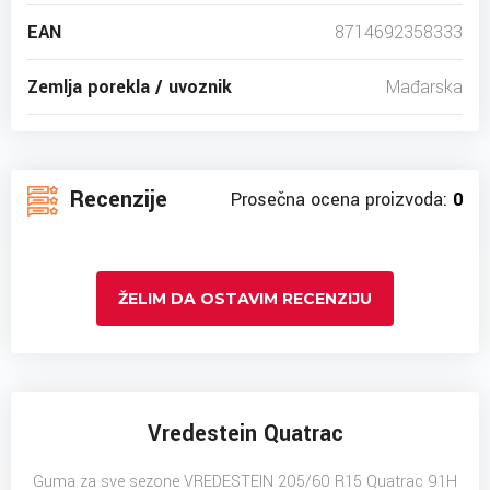
EAN
8714692358333
Zemlja porekla / uvoznik
Mađarska
Recenzije
Prosečna ocena proizvoda:
0
ŽELIM DA OSTAVIM RECENZIJU
Vredestein Quatrac
Guma za sve sezone VREDESTEIN 205/60 R15 Quatrac 91H