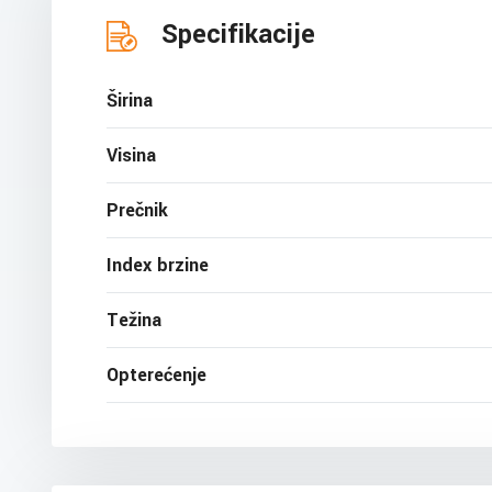
Specifikacije
Širina
Visina
Prečnik
Index brzine
Težina
Opterećenje