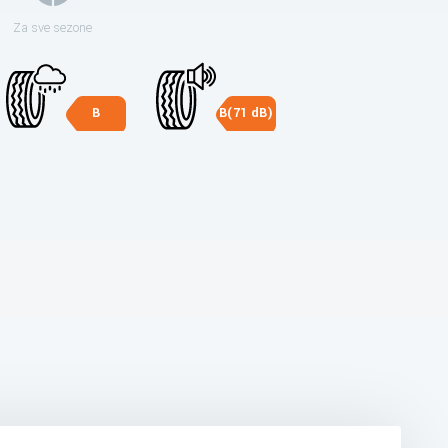
Za sve sezone
B
B(71 dB)