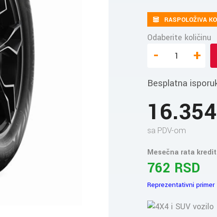
RASPOLOŽIVA KO
Odaberite količinu
-
+
Besplatna isporu
16.35
sa PDV-om
Mesečna rata kredit
762 RSD
Reprezentativni primer