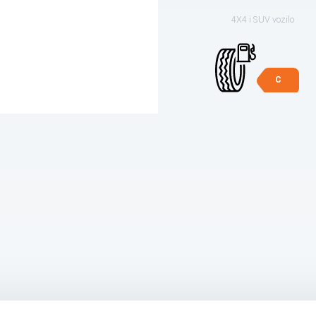
4X4 i SUV vozilo
C