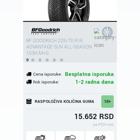
BF GOODRICH 225/70 R16
ADVANTAGE SUV ALL-SEASON
103H M+S
0
Besplatna isporuka
Cena isporuke:
1-2 radna dana
Rok isporuke:
RASPOLOŽIVA KOLIČINA GUMA
10+
15.652 RSD
sa PDV-om