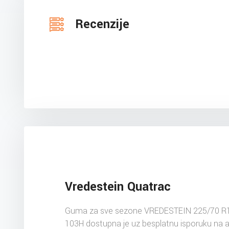
Recenzije
Vredestein Quatrac
Guma za sve sezone VREDESTEIN 225/70 R
103H dostupna je uz besplatnu isporuku na 