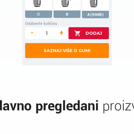
C
B
A(69dB)
Odaberite količinu
-
+
SAZNAJ VIŠE O GUMI
avno pregledani
proiz