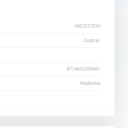
VREDESTEIN
Quatrac
8714692358487
Mađarska