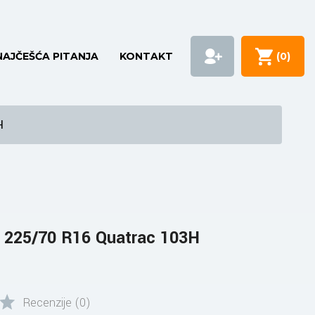
NAJČEŠĆA PITANJA
KONTAKT
(
0
)
H
225/70 R16 Quatrac 103H
Recenzije (0)