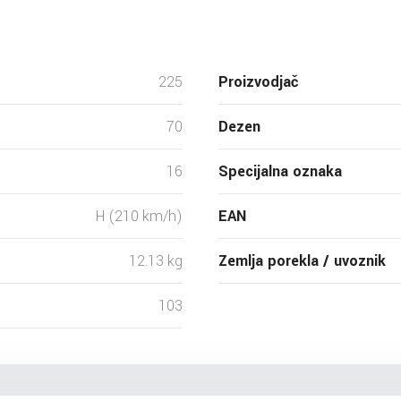
225
Proizvodjač
70
Dezen
16
Specijalna oznaka
H (210 km/h)
EAN
12.13 kg
Zemlja porekla / uvoznik
103