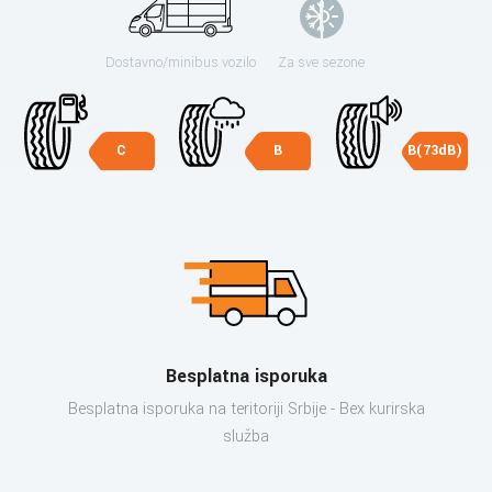
Dostavno/minibus vozilo
Za sve sezone
C
B
B(73dB)
Besplatna isporuka
Besplatna isporuka na teritoriji Srbije - Bex kurirska
služba