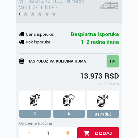
VIKING 215/75 R16C FourTech
Van 113/111R 8PR
0
Besplatna isporuka
Cena isporuke:
1-2 radna dana
Rok isporuke:
RASPOLOŽIVA KOLIČINA GUMA
10+
13.973 RSD
sa PDV-om
C
A
B(73dB)
Odaberite količinu
-
+