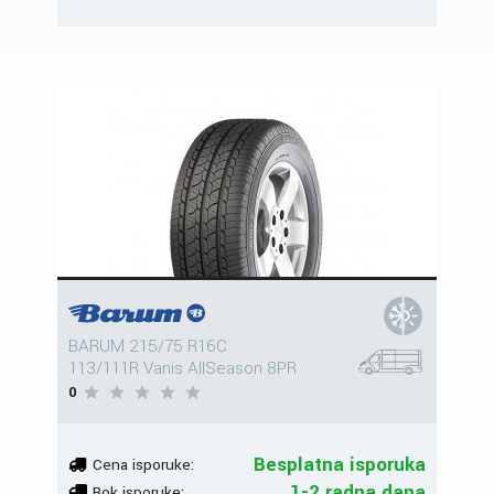
BARUM 215/75 R16C
113/111R Vanis AllSeason 8PR
0
Besplatna isporuka
Cena isporuke:
1-2 radna dana
Rok isporuke: