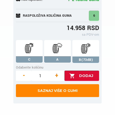
RASPOLOŽIVA KOLIČINA GUMA
6
14.958 RSD
sa PDV-om
C
A
B(73dB)
Odaberite količinu
-
+
SAZNAJ VIŠE O GUMI