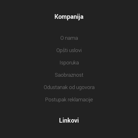
Kompanija
O nama
Opšti uslovi
Isporuka
Saobraznost
Odustanak od ugovora
Postupak reklamacije
Linkovi