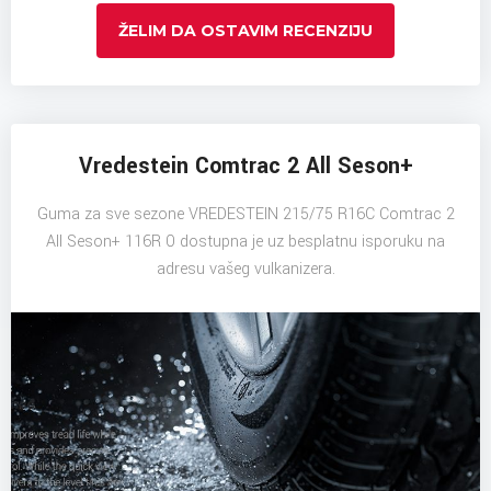
ŽELIM DA OSTAVIM RECENZIJU
Vredestein Comtrac 2 All Seson+
Guma za sve sezone VREDESTEIN 215/75 R16C Comtrac 2
All Seson+ 116R 0 dostupna je uz besplatnu isporuku na
adresu vašeg vulkanizera.