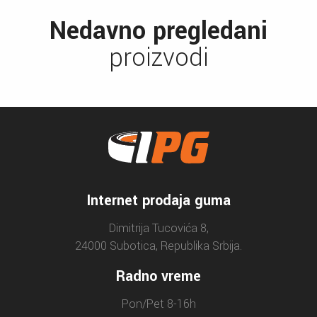
Nedavno pregledani
proizvodi
Internet prodaja guma
Dimitrija Tucovića 8,
24000 Subotica, Republika Srbija.
Radno vreme
Pon/Pet 8-16h