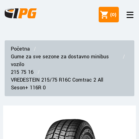
(
0
)
Početna
Gume za sve sezone za dostavno minibus
vozilo
215 75 16
VREDESTEIN 215/75 R16C Comtrac 2 All
Seson+ 116R 0