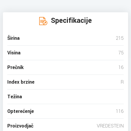
Specifikacije
Širina
215
Visina
75
Prečnik
16
Index brzine
R
Težina
Opterećenje
116
Proizvodjač
VREDESTEIN