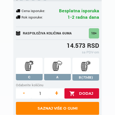
Besplatna isporuka
Cena isporuke:
1-2 radna dana
Rok isporuke:
RASPOLOŽIVA KOLIČINA GUMA
10+
14.573 RSD
sa PDV-om
C
A
B(73dB)
Odaberite količinu
-
+
SAZNAJ VIŠE O GUMI