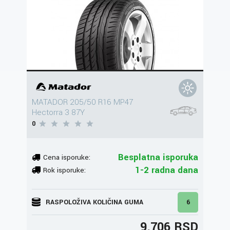
MATADOR 205/50 R16 MP47
Hectorra 3 87Y
0
Besplatna isporuka
Cena isporuke:
1-2 radna dana
Rok isporuke:
RASPOLOŽIVA KOLIČINA GUMA
6
9.706 RSD