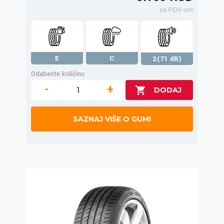
sa PDV-om
E
C
2(71 dB)
Odaberite količinu
-
+
SAZNAJ VIŠE O GUMI