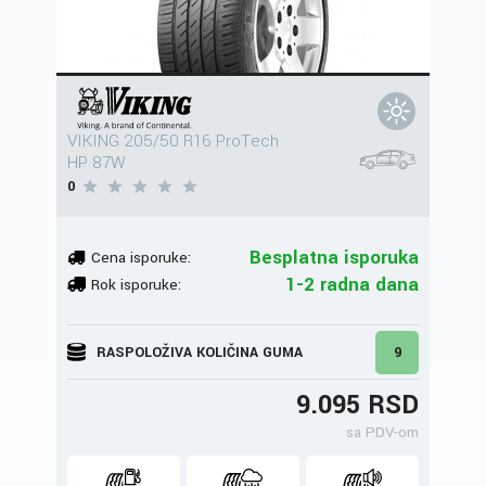
VIKING 205/50 R16 ProTech
HP 87W
0
Besplatna isporuka
Cena isporuke:
1-2 radna dana
Rok isporuke:
RASPOLOŽIVA KOLIČINA GUMA
9
9.095 RSD
sa PDV-om