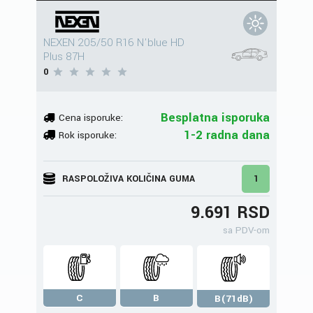
NEXEN 205/50 R16 N'blue HD
Plus 87H
0
Besplatna isporuka
Cena isporuke:
1-2 radna dana
Rok isporuke:
RASPOLOŽIVA KOLIČINA GUMA
1
9.691 RSD
sa PDV-om
C
B
B(71dB)