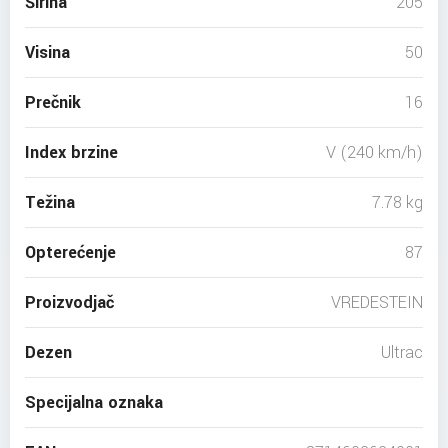
Širina
205
Visina
50
Prečnik
16
Index brzine
V (240 km/h)
Težina
7.78 kg
Opterećenje
87
Proizvodjač
VREDESTEIN
Dezen
Ultrac
Specijalna oznaka