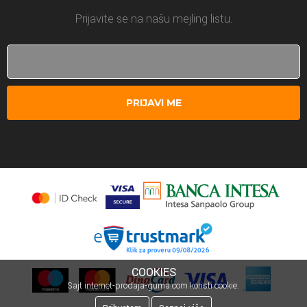
Prijavite se na našu mejling listu.
PRIJAVI ME
COOKIES
Sajt internet-prodaja-guma.com koristi cookie.