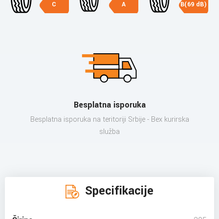
C
A
B(69 dB)
Besplatna isporuka
Besplatna isporuka na teritoriji Srbije - Bex kurirska
služba
Specifikacije