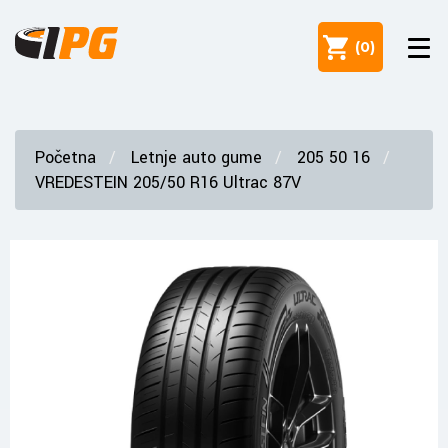
(
0
)
Početna
Letnje auto gume
205 50 16
VREDESTEIN 205/50 R16 Ultrac 87V