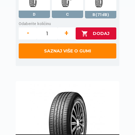
D
C
B(71dB)
Odaberite količinu
-
+
SAZNAJ VIŠE O GUMI