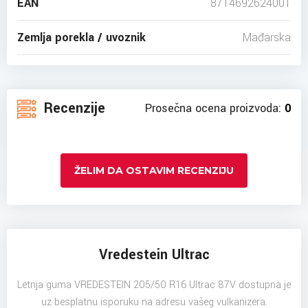
EAN
8714692624001
Zemlja porekla / uvoznik
Mađarska
Recenzije
Prosečna ocena proizvoda:
0
ŽELIM DA OSTAVIM RECENZIJU
Vredestein Ultrac
Letnja guma VREDESTEIN 205/50 R16 Ultrac 87V dostupna je
uz besplatnu isporuku na adresu vašeg vulkanizera.