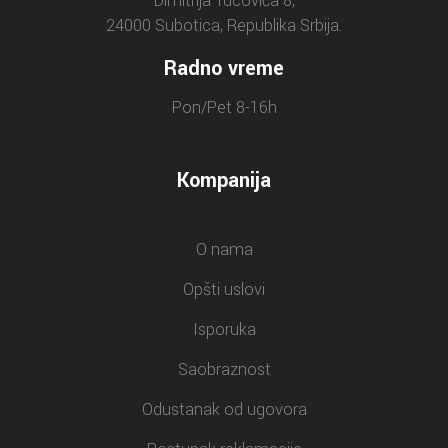
Dimitrija Tucovića 8,
24000 Subotica, Republika Srbija.
Radno vreme
Pon/Pet 8-16h
Kompanija
O nama
Opšti uslovi
Isporuka
Saobraznost
Odustanak od ugovora