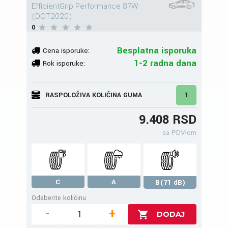
EfficientGrip Performance 87W
(DOT2020)
0
Besplatna isporuka
Cena isporuke:
1-2 radna dana
Rok isporuke:
RASPOLOŽIVA KOLIČINA GUMA
1
9.408 RSD
sa PDV-om
C
A
B(71 dB)
Odaberite količinu
-
+