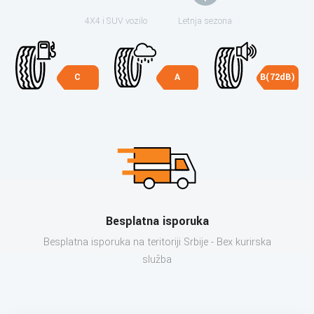
4X4 i SUV vozilo
Letnja sezona
C
A
B(72dB)
Besplatna isporuka
Besplatna isporuka na teritoriji Srbije - Bex kurirska
služba