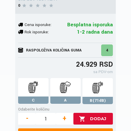
0
Besplatna isporuka
Cena isporuke:
1-2 radna dana
Rok isporuke:
RASPOLOŽIVA KOLIČINA GUMA
4
24.929 RSD
sa PDV-om
C
A
B(71dB)
Odaberite količinu
-
+