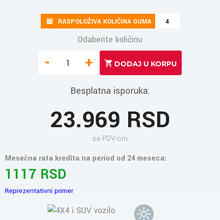
RASPOLOŽIVA KOLIČINA GUMA
4
Odaberite količinu
-
+
Besplatna isporuka.
23.969 RSD
sa PDV-om
Mesečna rata kredita na period od 24 meseca:
1117 RSD
Reprezentativni primer