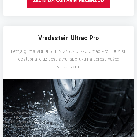
ŽELIM DA OSTAVIM RECENZIJU
Vredestein Ultrac Pro
Letnja guma VREDESTEIN 275 /40 R20 Ultrac Pro 106Y XL
dostupna je uz besplatnu isporuku na adresu vašeg
vulkanizera.