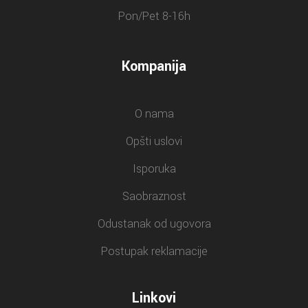
Pon/Pet 8-16h
Kompanija
O nama
Opšti uslovi
Isporuka
Saobraznost
Odustanak od ugovora
Postupak reklamacije
Linkovi