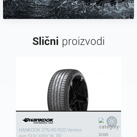
Slični
proizvodi
HANKOOK 275/40 R20 Ventus
evo SUV 106Y XL FP