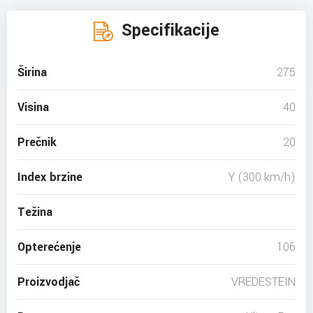
Specifikacije
Širina
275
Visina
40
Prečnik
20
Index brzine
Y (300 km/h)
Težina
Opterećenje
106
Proizvodjač
VREDESTEIN