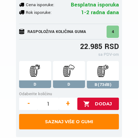
Besplatna isporuka
Cena isporuke:
1-2 radna dana
Rok isporuke:
RASPOLOŽIVA KOLIČINA GUMA
4
22.985 RSD
sa PDV-om
D
D
B(73dB)
Odaberite količinu
-
+
SAZNAJ VIŠE O GUMI