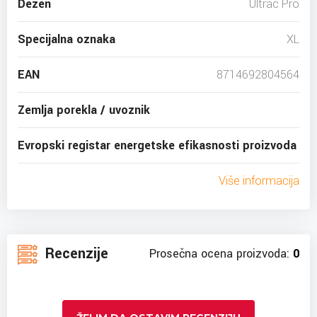
Dezen
Ultrac Pro
Specijalna oznaka
XL
EAN
8714692804564
Zemlja porekla / uvoznik
Evropski registar energetske efikasnosti proizvoda
Više informacija
Recenzije
Prosečna ocena proizvoda:
0