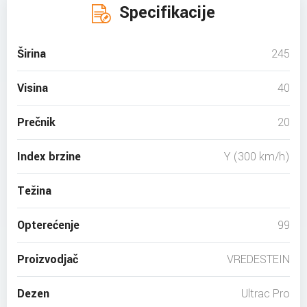
Specifikacije
Širina
245
Visina
40
Prečnik
20
Index brzine
Y (300 km/h)
Težina
Opterećenje
99
Proizvodjač
VREDESTEIN
Dezen
Ultrac Pro