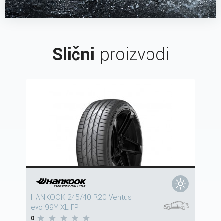
Slični
proizvodi
HANKOOK 245/40 R20 Ventus
evo 99Y XL FP
0