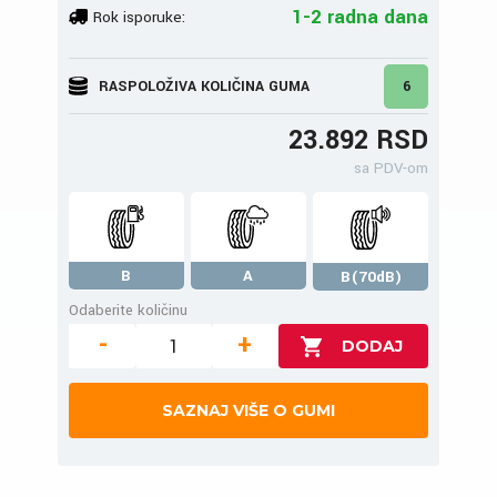
1-2 radna dana
Rok isporuke:
RASPOLOŽIVA KOLIČINA GUMA
6
23.892 RSD
sa PDV-om
B
A
B(70dB)
Odaberite količinu
-
+
SAZNAJ VIŠE O GUMI