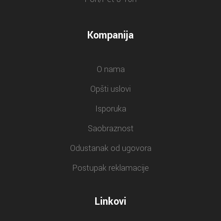
Kompanija
O nama
Opšti uslovi
Isporuka
Saobraznost
Odustanak od ugovora
Postupak reklamacije
Linkovi