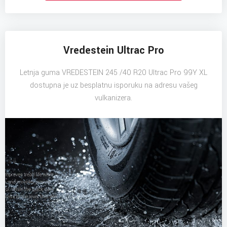
Vredestein Ultrac Pro
Letnja guma VREDESTEIN 245 /40 R20 Ultrac Pro 99Y XL
dostupna je uz besplatnu isporuku na adresu vašeg
vulkanizera.