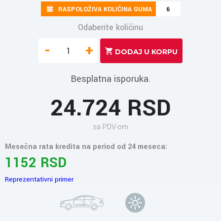
RASPOLOŽIVA KOLIČINA GUMA
6
Odaberite količinu
-
+
Besplatna isporuka.
24.724 RSD
sa PDV-om
Mesečna rata kredita na period od 24 meseca:
1152 RSD
Reprezentativni primer