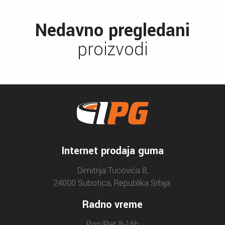
Nedavno pregledani
proizvodi
Internet prodaja guma
Dimitrija Tucovića 8,
24000 Subotica, Republika Srbija.
Radno vreme
Pon/Pet 8-16h