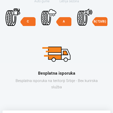
Auto gume
Letnja sezona
C
A
B(72dB)
Besplatna isporuka
Besplatna isporuka na teritoriji Srbije - Bex kurirska
služba