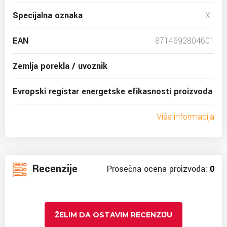
Specijalna oznaka
XL
EAN
8714692804601
Zemlja porekla / uvoznik
Evropski registar energetske efikasnosti proizvoda
Više informacija
Recenzije
Prosečna ocena proizvoda:
0
ŽELIM DA OSTAVIM RECENZIJU