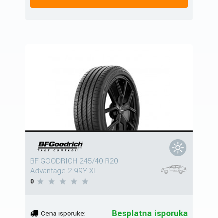
BF GOODRICH 245/40 R20
Advantage 2 99Y XL
0
Besplatna isporuka
Cena isporuke: