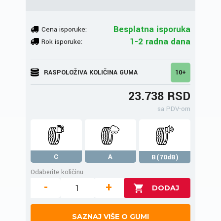
Besplatna isporuka
Cena isporuke:
1-2 radna dana
Rok isporuke:
RASPOLOŽIVA KOLIČINA GUMA
10+
23.738 RSD
sa PDV-om
C
A
B(70dB)
Odaberite količinu
-
+
SAZNAJ VIŠE O GUMI