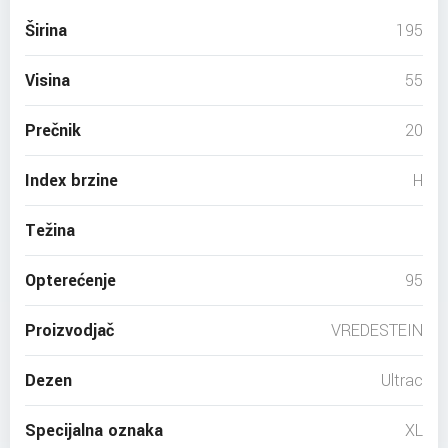
Širina
195
Visina
55
Prečnik
20
Index brzine
H
Težina
Opterećenje
95
Proizvodjač
VREDESTEIN
Dezen
Ultrac
Specijalna oznaka
XL