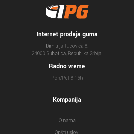
Internet prodaja guma
Dimitrija Tucovića 8,
24000 Subotica, Republika Srbija.
Radno vreme
Pon/Pet 8-16h
Kompanija
O nama
Opšti uslovi