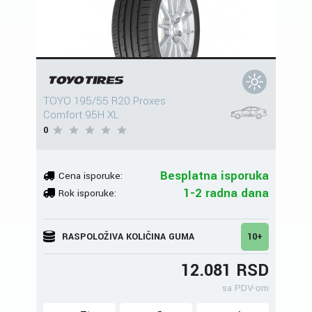
TOYO 195/55 R20 Proxes
Comfort 95H XL
0
Besplatna isporuka
Cena isporuke:
1-2 radna dana
Rok isporuke:
RASPOLOŽIVA KOLIČINA GUMA
10+
12.081 RSD
sa PDV-om