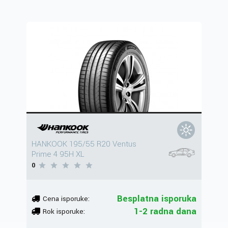
HANKOOK 195/55 R20 Ventus
Prime 4 95H XL
0
Besplatna isporuka
Cena isporuke:
1-2 radna dana
Rok isporuke: