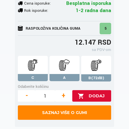
Besplatna isporuka
Cena isporuke:
1-2 radna dana
Rok isporuke:
RASPOLOŽIVA KOLIČINA GUMA
5
12.147 RSD
sa PDV-om
C
A
B(72dB)
Odaberite količinu
-
+
SAZNAJ VIŠE O GUMI