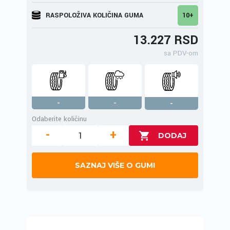
RASPOLOŽIVA KOLIČINA GUMA
10+
13.227 RSD
sa PDV-om
-
-
-
Odaberite količinu
-
+
SAZNAJ VIŠE O GUMI