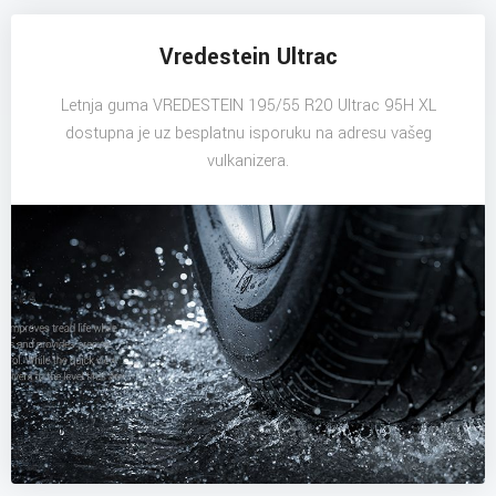
Vredestein Ultrac
Letnja guma VREDESTEIN 195/55 R20 Ultrac 95H XL
dostupna je uz besplatnu isporuku na adresu vašeg
vulkanizera.