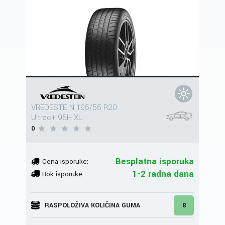
VREDESTEIN 195/55 R20
Ultrac+ 95H XL
0
Besplatna isporuka
Cena isporuke:
1-2 radna dana
Rok isporuke:
RASPOLOŽIVA KOLIČINA GUMA
8