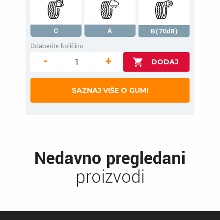
C
A
B(70dB)
Odaberite količinu
-
+
SAZNAJ VIŠE O GUMI
Nedavno pregledani
proizvodi