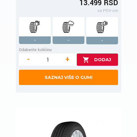
13.499 RSD
sa PDV-om
-
-
-
Odaberite količinu
-
+
SAZNAJ VIŠE O GUMI