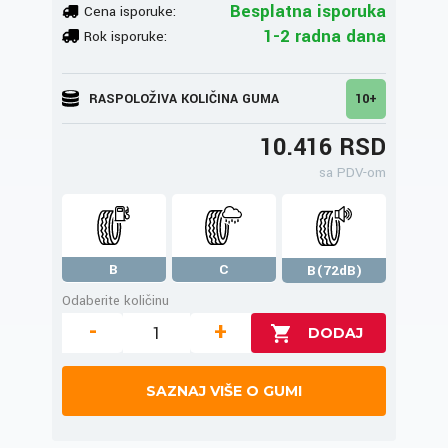
Besplatna isporuka
Cena isporuke:
1-2 radna dana
Rok isporuke:
RASPOLOŽIVA KOLIČINA GUMA
10+
10.416 RSD
sa PDV-om
B
C
B(72dB)
Odaberite količinu
-
+
SAZNAJ VIŠE O GUMI