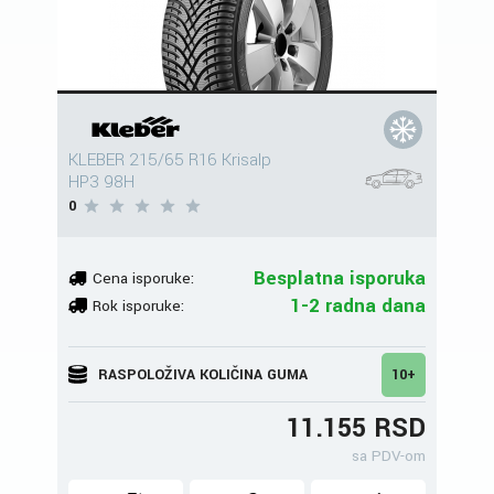
KLEBER 215/65 R16 Krisalp
HP3 98H
0
Besplatna isporuka
Cena isporuke:
1-2 radna dana
Rok isporuke:
RASPOLOŽIVA KOLIČINA GUMA
10+
11.155 RSD
sa PDV-om