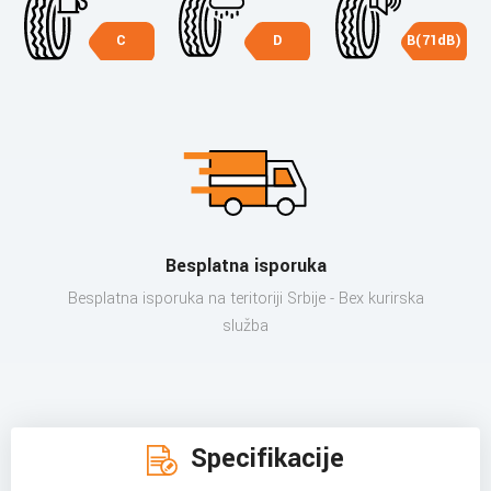
C
D
B(71dB)
Besplatna isporuka
Besplatna isporuka na teritoriji Srbije - Bex kurirska
služba
Specifikacije