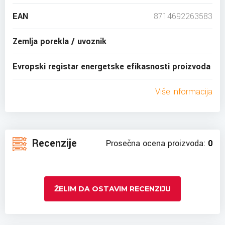
EAN
8714692263583
Zemlja porekla / uvoznik
Evropski registar energetske efikasnosti proizvoda
Više informacija
Recenzije
Prosečna ocena proizvoda:
0
ŽELIM DA OSTAVIM RECENZIJU