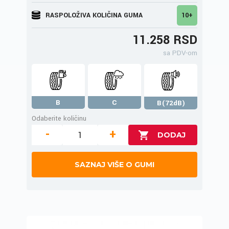
RASPOLOŽIVA KOLIČINA GUMA
10+
11.258 RSD
sa PDV-om
B
C
B(72dB)
Odaberite količinu
-
+
SAZNAJ VIŠE O GUMI