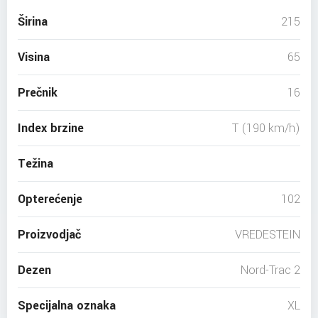
Širina
215
Visina
65
Prečnik
16
Index brzine
T (190 km/h)
Težina
Opterećenje
102
Proizvodjač
VREDESTEIN
Dezen
Nord-Trac 2
Specijalna oznaka
XL