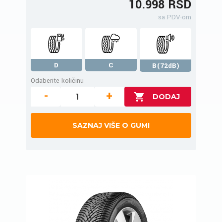
10.998 RSD
sa PDV-om
D
C
B(72dB)
Odaberite količinu
-
+
SAZNAJ VIŠE O GUMI