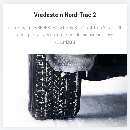
Vredestein Nord-Trac 2
Zimska guma VREDESTEIN 215/65 R16 Nord-Trac 2 102T XL
dostupna je uz besplatnu isporuku na adresu vašeg
vulkanizera.