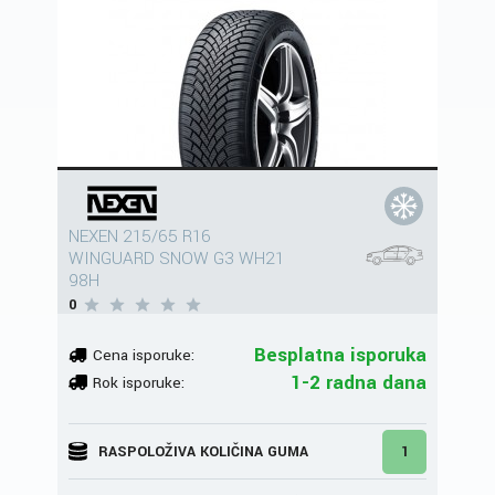
NEXEN 215/65 R16
WINGUARD SNOW G3 WH21
98H
0
Besplatna isporuka
Cena isporuke:
1-2 radna dana
Rok isporuke:
RASPOLOŽIVA KOLIČINA GUMA
1