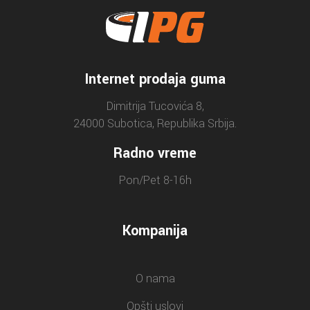
Internet prodaja guma
Dimitrija Tucovića 8,
24000 Subotica, Republika Srbija.
Radno vreme
Pon/Pet 8-16h
Kompanija
O nama
Opšti uslovi