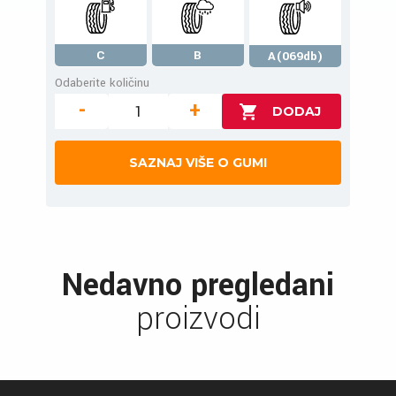
C
B
A(069db)
Odaberite količinu
-
+
SAZNAJ VIŠE O GUMI
Nedavno pregledani
proizvodi