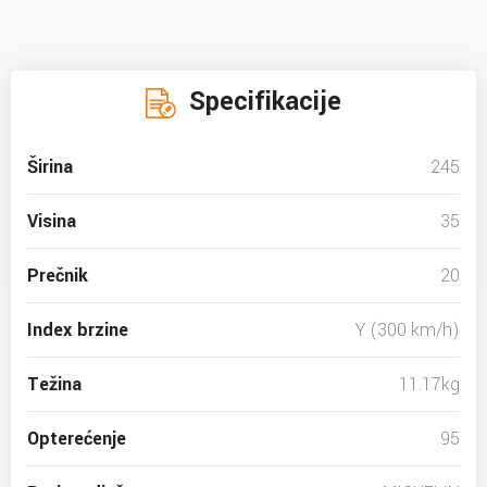
Specifikacije
Širina
245
Visina
35
Prečnik
20
Index brzine
Y (300 km/h)
Težina
11.17kg
Opterećenje
95