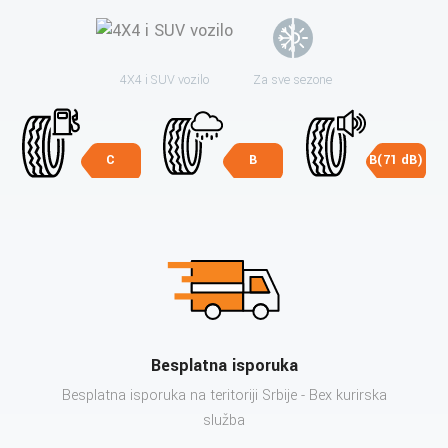
4X4 i SUV vozilo
Za sve sezone
C
B
B(71 dB)
Besplatna isporuka
Besplatna isporuka na teritoriji Srbije - Bex kurirska
služba