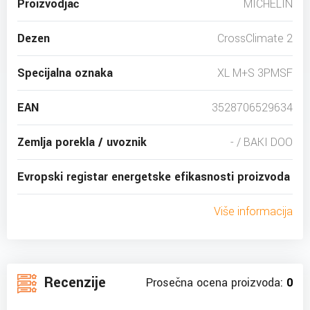
Proizvodjač
MICHELIN
Dezen
CrossClimate 2
Specijalna oznaka
XL M+S 3PMSF
EAN
3528706529634
Zemlja porekla / uvoznik
- / BAKI DOO
Evropski registar energetske efikasnosti proizvoda
Više informacija
Recenzije
Prosečna ocena proizvoda:
0