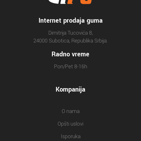
Internet prodaja guma
Dimitrija Tucovića 8,
24000 Subotica, Republika Srbija.
Radno vreme
Pon/Pet 8-16h
Kompanija
O nama
Opšti uslovi
Isporuka