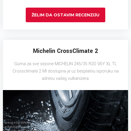
ŽELIM DA OSTAVIM RECENZIJU
Michelin CrossClimate 2
Guma za sve sezone MICHELIN 245/35 R20 95Y XL TL
Crossclimate 2 MI dostupna je uz besplatnu isporuku na
adresu vašeg vulkanizera.