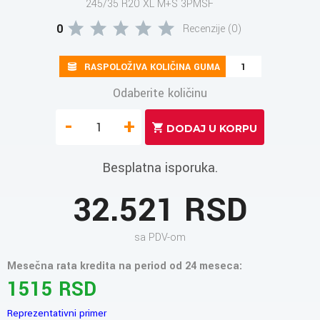
245/35 R20 XL M+S 3PMSF
0
Recenzije (0)
RASPOLOŽIVA KOLIČINA GUMA
1
Odaberite količinu
-
+
Besplatna isporuka.
32.521 RSD
sa PDV-om
Mesečna rata kredita na period od 24 meseca:
1515 RSD
Reprezentativni primer