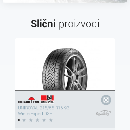
Slični
proizvodi
UNIROYAL 215/55 R16 93H
WinterExpert 93H
0