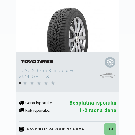
TOYO 215/55 R16 Observe
S944 97H TL XL
0
Besplatna isporuka
Cena isporuke:
1-2 radna dana
Rok isporuke:
RASPOLOŽIVA KOLIČINA GUMA
10+