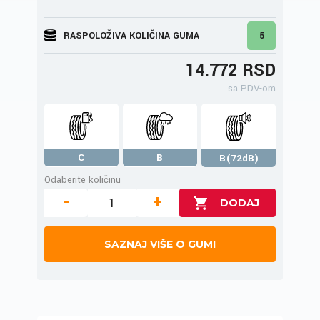
RASPOLOŽIVA KOLIČINA GUMA
5
14.772 RSD
sa PDV-om
C
B
B(72dB)
Odaberite količinu
-
+
SAZNAJ VIŠE O GUMI