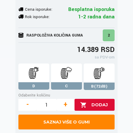
Besplatna isporuka
Cena isporuke:
1-2 radna dana
Rok isporuke:
RASPOLOŽIVA KOLIČINA GUMA
2
14.389 RSD
sa PDV-om
D
C
B(72dB)
Odaberite količinu
-
+
SAZNAJ VIŠE O GUMI