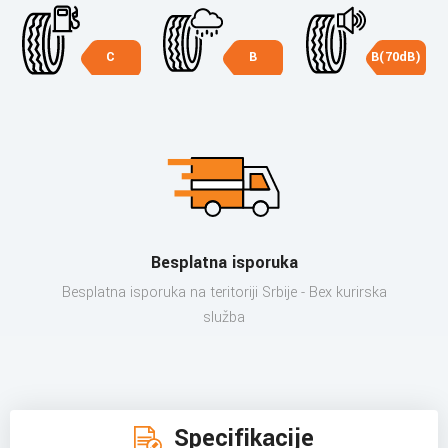
C
B
B(70dB)
Besplatna isporuka
Besplatna isporuka na teritoriji Srbije - Bex kurirska
služba
Specifikacije