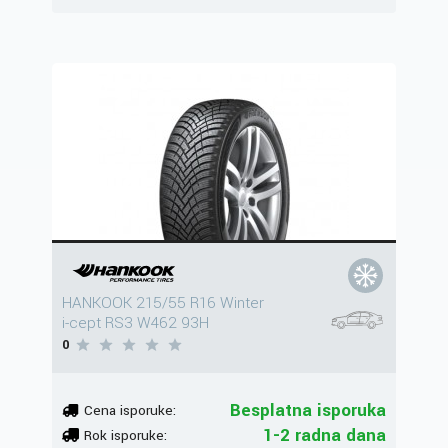
HANKOOK 215/55 R16 Winter
i-cept RS3 W462 93H
0
Besplatna isporuka
Cena isporuke:
1-2 radna dana
Rok isporuke: