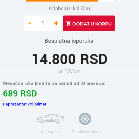
Odaberite količinu
-
+
Besplatna isporuka.
14.800 RSD
sa PDV-om
Mesečna rata kredita na period od 24 meseca:
689 RSD
Reprezentativni primer
Auto gume
Zimska sezona