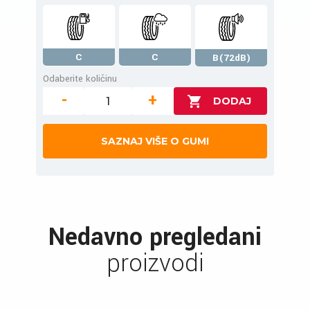
C
C
B(72dB)
Odaberite količinu
-
+
SAZNAJ VIŠE O GUMI
Nedavno pregledani
proizvodi