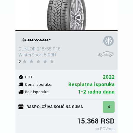
DUNLOP 215/55 R16
WinterSport 5 93H
0
2022
DOT:
Besplatna isporuka
Cena isporuke:
1-2 radna dana
Rok isporuke:
RASPOLOŽIVA KOLIČINA GUMA
4
15.368 RSD
sa PDV-om