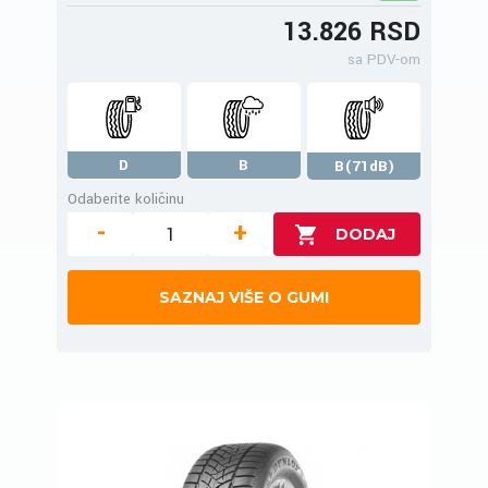
13.826 RSD
sa PDV-om
D
B
B(71dB)
Odaberite količinu
-
+
SAZNAJ VIŠE O GUMI