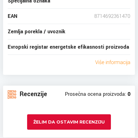
Specijalna oznaka
EAN
8714692361470
Zemlja porekla / uvoznik
Evropski registar energetske efikasnosti proizvoda
Više informacija
Recenzije
Prosečna ocena proizvoda:
0
ŽELIM DA OSTAVIM RECENZIJU