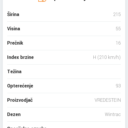
Širina
215
Visina
55
Prečnik
16
Index brzine
H (210 km/h)
Težina
Opterećenje
93
Proizvodjač
VREDESTEIN
Dezen
Wintrac