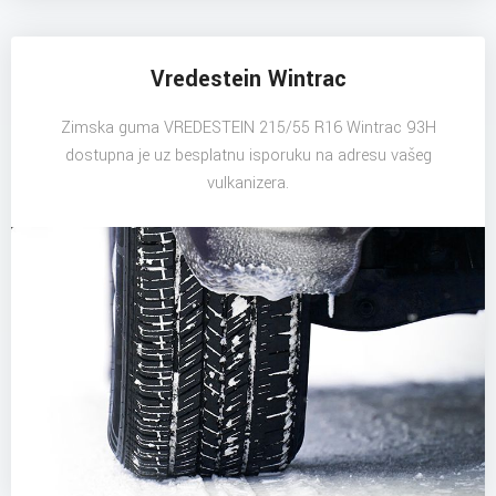
Vredestein Wintrac
Zimska guma VREDESTEIN 215/55 R16 Wintrac 93H
dostupna je uz besplatnu isporuku na adresu vašeg
vulkanizera.