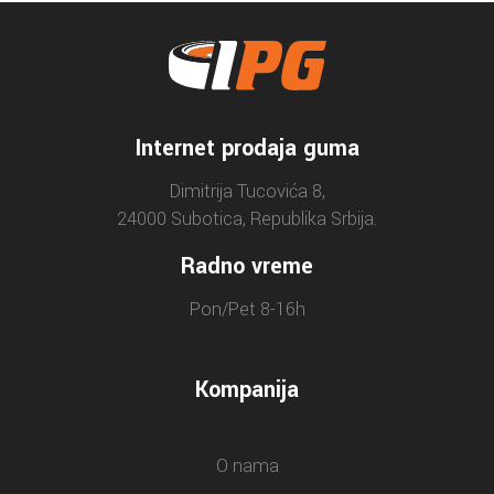
Internet prodaja guma
Dimitrija Tucovića 8,
24000 Subotica, Republika Srbija.
Radno vreme
Pon/Pet 8-16h
Kompanija
O nama