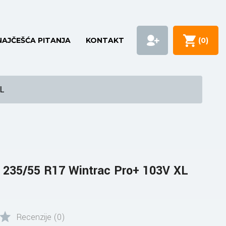
NAJČEŠĆA PITANJA
KONTAKT
(
0
)
L
235/55 R17 Wintrac Pro+ 103V XL
Recenzije (0)