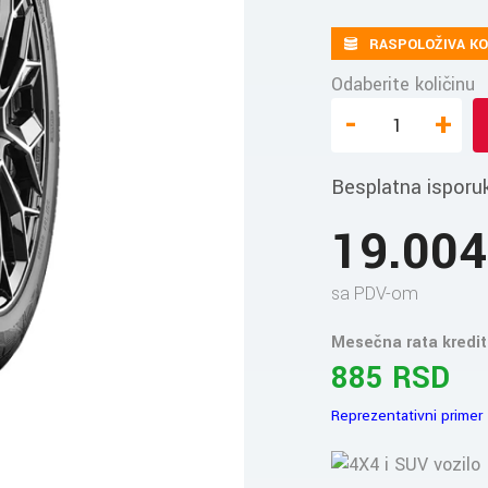
RASPOLOŽIVA KO
Odaberite količinu
-
+
Besplatna isporu
19.00
sa PDV-om
Mesečna rata kredit
885 RSD
Reprezentativni primer