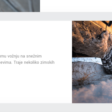
gurnu vožnju na snežnim
evima. Traje nekoliko zimskih