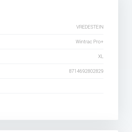
VREDESTEIN
Wintrac Pro+
XL
8714692802829