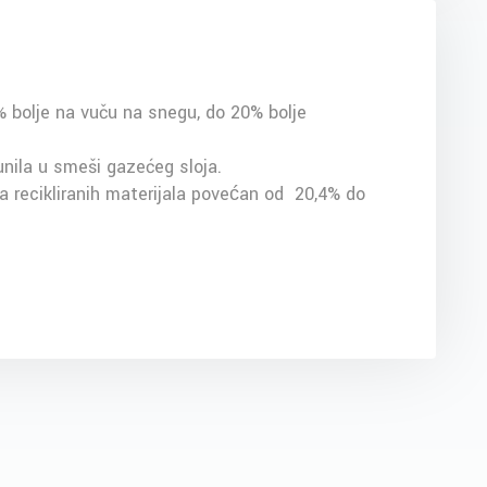
% bolje na vuču na snegu, do 20% bolje
ila u smeši gazećeg sloja.
ta recikliranih materijala povećan od 20,4% do