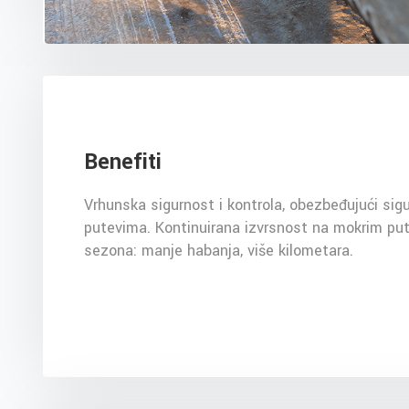
Benefiti
Vrhunska sigurnost i kontrola, obezbeđujući si
putevima. Kontinuirana izvrsnost na mokrim put
sezona: manje habanja, više kilometara.