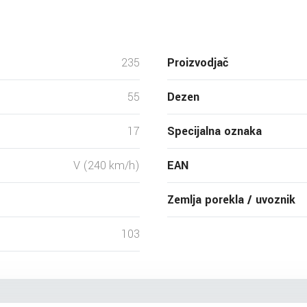
235
Proizvodjač
55
Dezen
17
Specijalna oznaka
V (240 km/h)
EAN
Zemlja porekla / uvoznik
103