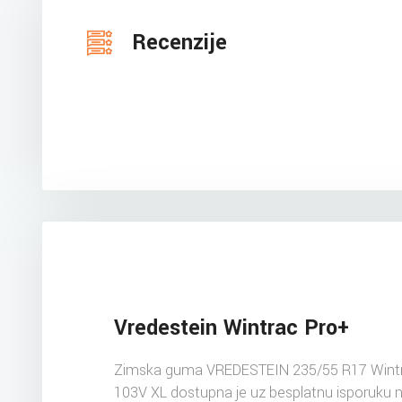
Recenzije
Vredestein Wintrac Pro+
Zimska guma VREDESTEIN 235/55 R17 Wint
103V XL dostupna je uz besplatnu isporuku 