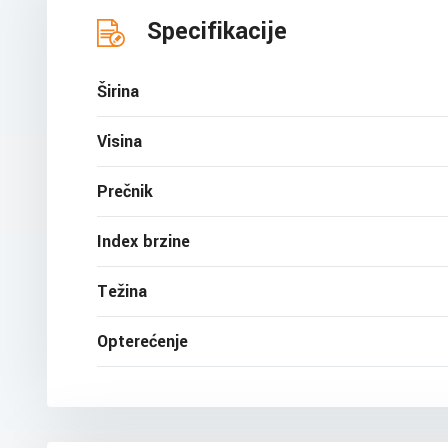
Specifikacije
Širina
Visina
Prečnik
Index brzine
Težina
Opterećenje