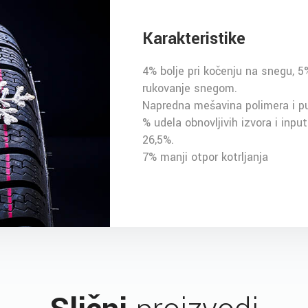
Karakteristike
4% bolje pri kočenju na snegu, 5
rukovanje snegom.
Napredna mešavina polimera i pun
% udela obnovljivih izvora i inpu
26,5%.
7% manji otpor kotrljanja