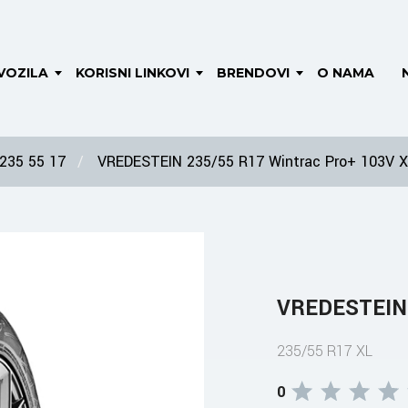
VOZILA
KORISNI LINKOVI
BRENDOVI
O NAMA
235 55 17
VREDESTEIN 235/55 R17 Wintrac Pro+ 103V X
VREDESTEIN 
235/55 R17 XL
0