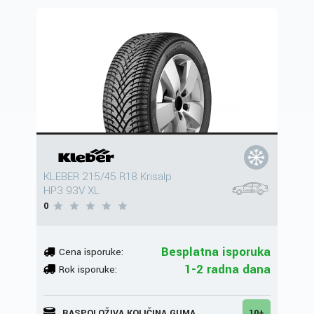
KLEBER 215/45 R18 Krisalp
HP3 93V XL
0
Besplatna isporuka
Cena isporuke:
1-2 radna dana
Rok isporuke:
RASPOLOŽIVA KOLIČINA GUMA
10+