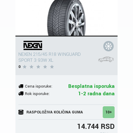
NEXEN 215/45 R18 WINGUARD
SPORT 3 93W XL
0
Besplatna isporuka
Cena isporuke:
1-2 radna dana
Rok isporuke:
RASPOLOŽIVA KOLIČINA GUMA
10+
14.744 RSD