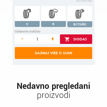
sa PDV-om
C
B
B(72dB)
Odaberite količinu
-
+
SAZNAJ VIŠE O GUMI
Nedavno pregledani
proizvodi