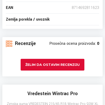
EAN
8714692811623
Zemlja porekla / uvoznik
Recenzije
Prosečna ocena proizvoda:
0
ŽELIM DA OSTAVIM RECENZIJU
Vredestein Wintrac Pro
Zimska guma VREDESTEIN 215/45 R18 Wintrac Pro 93W XL