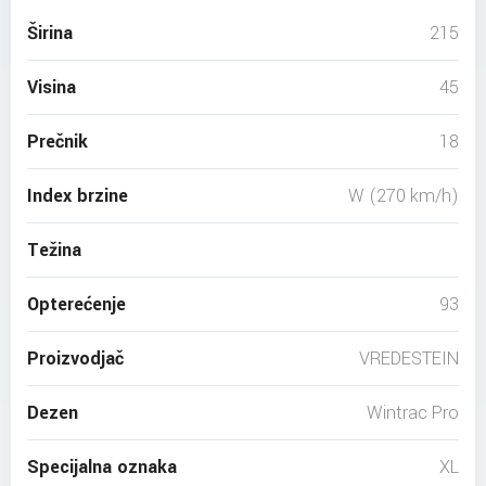
Širina
215
Visina
45
Prečnik
18
Index brzine
W (270 km/h)
Težina
Opterećenje
93
Proizvodjač
VREDESTEIN
Dezen
Wintrac Pro
Specijalna oznaka
XL