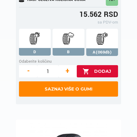
15.562 RSD
sa PDV-om
D
B
A(069db)
Odaberite količinu
-
+
SAZNAJ VIŠE O GUMI