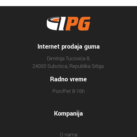
Internet prodaja guma
Dimitrija Tucovića 8,
24000 Subotica, Republika Srbija.
Radno vreme
Pon/Pet 8-16h
Kompanija
O nama