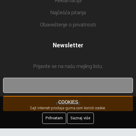
Reklamacija
Najčešća pitanja
Obaveštenje o privatnosti
Newsletter
Prijavite se na našu mejling listu.
COOKIES
PRIJAVI ME
Sajt internet-prodaja-guma.com koristi cookie.
Prihvatam
Saznaj više