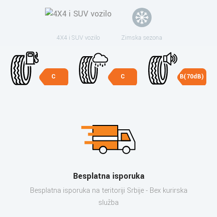
4X4 i SUV vozilo
Zimska sezona
C
C
B(70dB)
Besplatna isporuka
Besplatna isporuka na teritoriji Srbije - Bex kurirska
služba