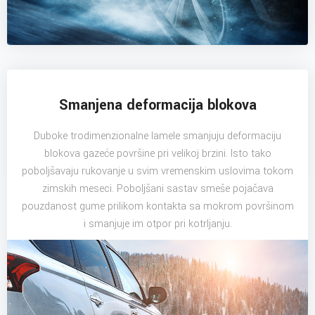
Smanjena deformacija blokova
Duboke trodimenzionalne lamele smanjuju deformaciju
blokova gazeće površine pri velikoj brzini. Isto tako
poboljšavaju rukovanje u svim vremenskim uslovima tokom
zimskih meseci. Poboljšani sastav smeše pojačava
pouzdanost gume prilikom kontakta sa mokrom površinom
i smanjuje im otpor pri kotrljanju.