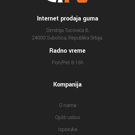
Internet prodaja guma
Dimitrija Tucovića 8,
24000 Subotica, Republika Srbija.
Radno vreme
Pon/Pet 8-16h
Kompanija
O nama
Opšti uslovi
Isporuka