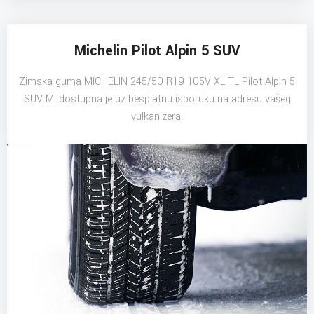
Michelin Pilot Alpin 5 SUV
Zimska guma MICHELIN 245/50 R19 105V XL TL Pilot Alpin 5
SUV MI dostupna je uz besplatnu isporuku na adresu vašeg
vulkanizera.