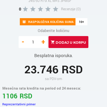
245/50 R19 XL M+S 3PMSF
0
Recenzije (0)
RASPOLOŽIVA KOLIČINA GUMA
10+
Odaberite količinu
-
+
Besplatna isporuka.
23.746 RSD
sa PDV-om
Mesečna rata kredita na period od 24 meseca:
1106 RSD
Reprezentativni primer