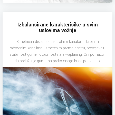
Izbalansirane karakterisike u svim
uslovima vožnje
Simetričan dezen sa centralnim kanalom i brojnim
odvodnim kanalima usmerenim prema centru, povećavaju
stabilnost gume i otpornost na akvaplaning. Oni pomažu i
da prelaženje gumama preko snega bude pouzdano.