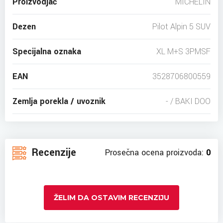
Proizvodjač
MICHELIN
Dezen
Pilot Alpin 5 SUV
Specijalna oznaka
XL M+S 3PMSF
EAN
3528706800559
Zemlja porekla / uvoznik
- / BAKI DOO
Recenzije
Prosečna ocena proizvoda:
0
ŽELIM DA OSTAVIM RECENZIJU