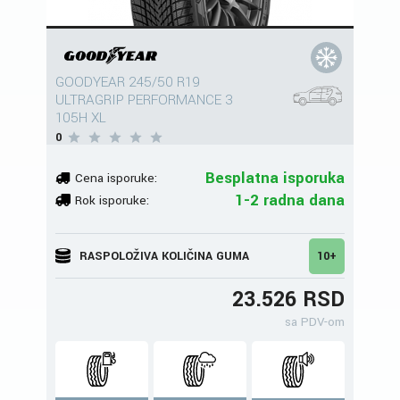
GOODYEAR 245/50 R19
ULTRAGRIP PERFORMANCE 3
105H XL
0
Besplatna isporuka
Cena isporuke:
1-2 radna dana
Rok isporuke:
RASPOLOŽIVA KOLIČINA GUMA
10+
23.526 RSD
sa PDV-om