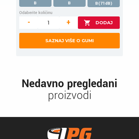
B
B
B(71dB)
Odaberite količinu
-
+
SAZNAJ VIŠE O GUMI
Nedavno pregledani
proizvodi