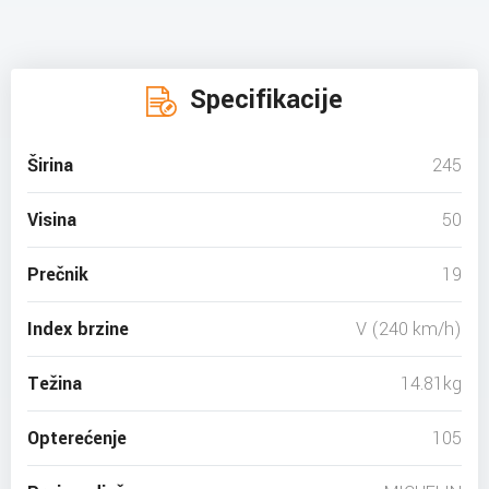
Specifikacije
Širina
245
Visina
50
Prečnik
19
Index brzine
V (240 km/h)
Težina
14.81kg
Opterećenje
105