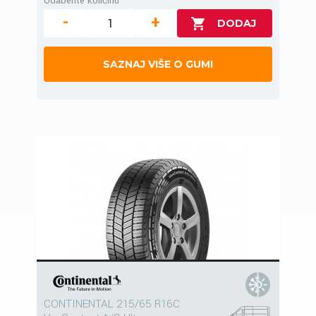
Odaberite količinu
-
+
SAZNAJ VIŠE O GUMI
CONTINENTAL 215/65 R16C