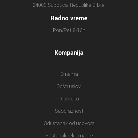
24000 Subotica, Republika Srbija.
Radno vreme
Pon/Pet 8-16h
Kompanija
O nama
Opšti uslovi
Isporuka
Saobraznost
Odustanak od ugovora
Postupak reklamacije