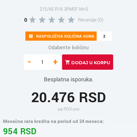
215/65 R16 3PMSF M+S
0
Recenzije (0)
RASPOLOŽIVA KOLIČINA GUMA
2
Odaberite količinu
-
+
Besplatna isporuka.
20.476 RSD
sa PDV-om
Mesečna rata kredita na period od 24 meseca:
954 RSD