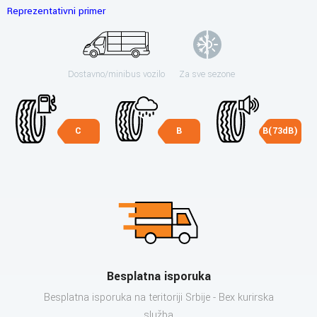
Reprezentativni primer
Dostavno/minibus vozilo
Za sve sezone
C
B
B(73dB)
Besplatna isporuka
Besplatna isporuka na teritoriji Srbije - Bex kurirska
služba