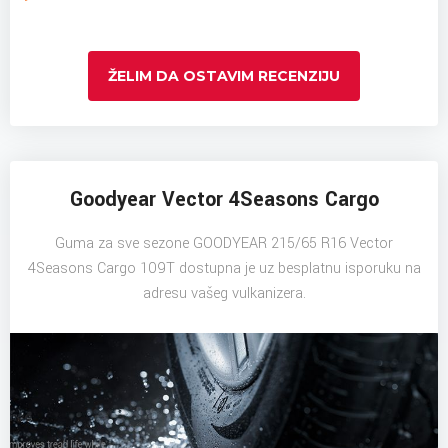
ŽELIM DA OSTAVIM RECENZIJU
Goodyear Vector 4Seasons Cargo
Guma za sve sezone GOODYEAR 215/65 R16 Vector
4Seasons Cargo 109T dostupna je uz besplatnu isporuku na
adresu vašeg vulkanizera.