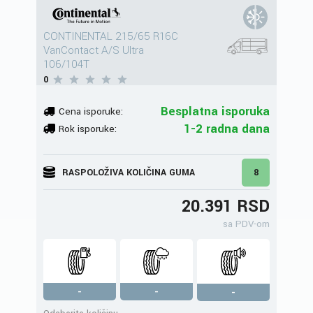
CONTINENTAL 215/65 R16C
VanContact A/S Ultra
106/104T
0
Besplatna isporuka
Cena isporuke:
1-2 radna dana
Rok isporuke:
RASPOLOŽIVA KOLIČINA GUMA
8
20.391 RSD
sa PDV-om
-
-
-