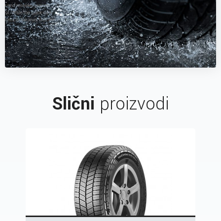
Slični
proizvodi