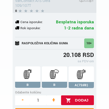
VanContact A/S Ultra
109/107T
0
Besplatna isporuka
Cena isporuke:
1-2 radna dana
Rok isporuke:
RASPOLOŽIVA KOLIČINA GUMA
10+
20.108 RSD
sa PDV-om
B
B
A(72dB)
Odaberite količinu
-
+