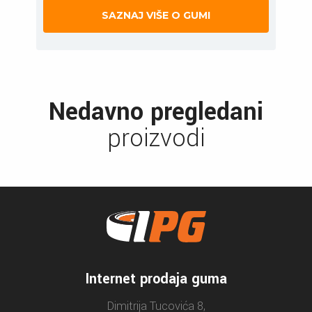
SAZNAJ VIŠE O GUMI
Nedavno pregledani
proizvodi
Internet prodaja guma
Dimitrija Tucovića 8,