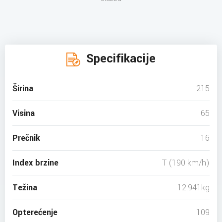
Specifikacije
Širina
215
Visina
65
Prečnik
16
Index brzine
T (190 km/h)
Težina
12.941kg
Opterećenje
109