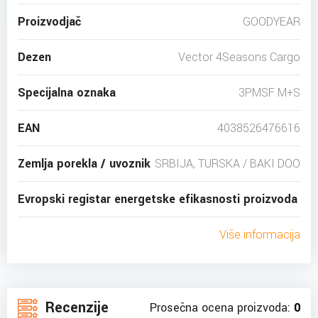
Proizvodjač
GOODYEAR
Dezen
Vector 4Seasons Cargo
Specijalna oznaka
3PMSF M+S
EAN
4038526476616
Zemlja porekla / uvoznik
SRBIJA, TURSKA / BAKI DOO
Evropski registar energetske efikasnosti proizvoda
Više informacija
Recenzije
Prosečna ocena proizvoda:
0