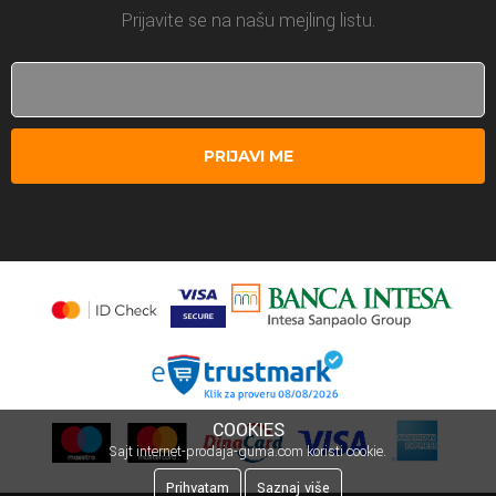
Prijavite se na našu mejling listu.
PRIJAVI ME
COOKIES
Sajt internet-prodaja-guma.com koristi cookie.
Prihvatam
Saznaj više