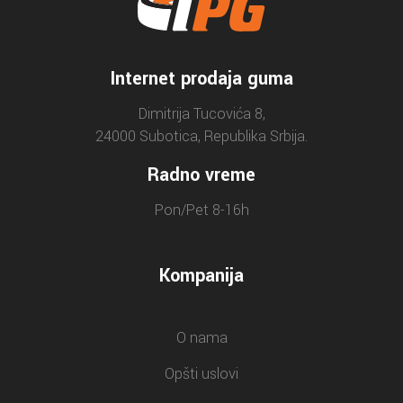
Internet prodaja guma
Dimitrija Tucovića 8,
24000 Subotica, Republika Srbija.
Radno vreme
Pon/Pet 8-16h
Kompanija
O nama
Opšti uslovi