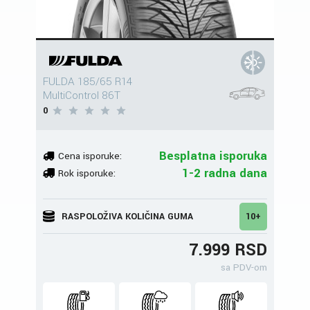
FULDA 185/65 R14
MultiControl 86T
0
Besplatna isporuka
Cena isporuke:
1-2 radna dana
Rok isporuke:
RASPOLOŽIVA KOLIČINA GUMA
10+
7.999 RSD
sa PDV-om