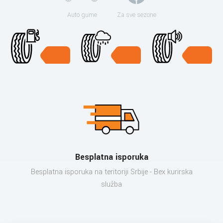
Auto gume
Za sve sezone
Besplatna isporuka
Besplatna isporuka na teritoriji Srbije - Bex kurirska
služba