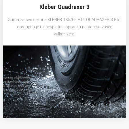
Kleber Quadraxer 3
Guma za sve sezone KLEBER 185/65 R14 QUADRAXER 3 86T
dostupna je uz besplatnu isporuku na adresu vašeg
vulkanizera.