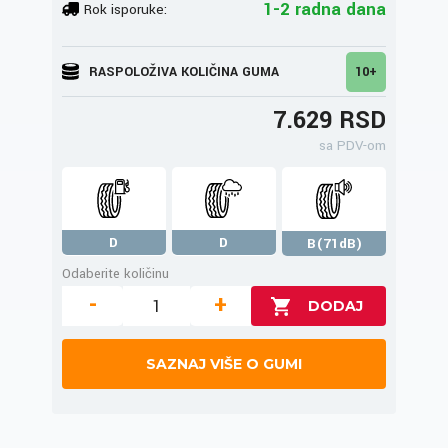
1-2 radna dana
Rok isporuke:
RASPOLOŽIVA KOLIČINA GUMA
10+
7.629 RSD
sa PDV-om
D
D
B(71dB)
Odaberite količinu
-
+
SAZNAJ VIŠE O GUMI