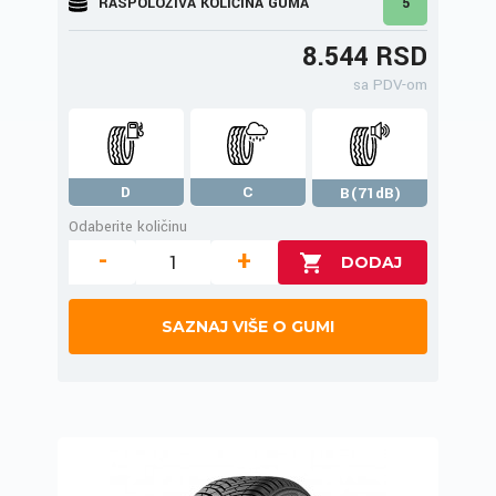
RASPOLOŽIVA KOLIČINA GUMA
5
8.544 RSD
sa PDV-om
D
C
B(71dB)
Odaberite količinu
-
+
SAZNAJ VIŠE O GUMI