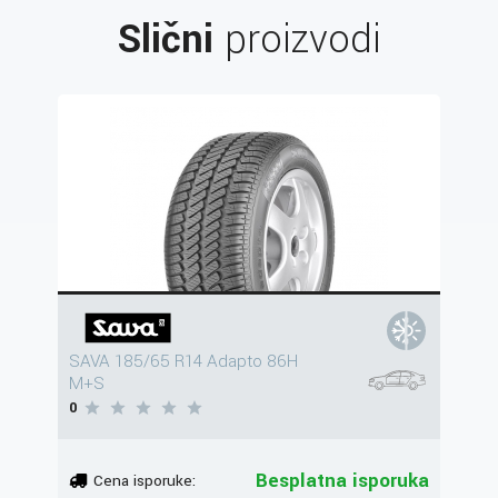
Slični
proizvodi
SAVA 185/65 R14 Adapto 86H
M+S
0
Besplatna isporuka
Cena isporuke: