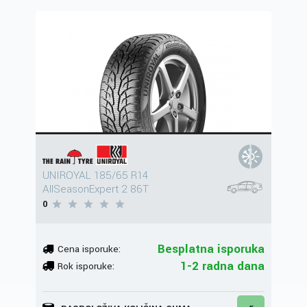
UNIROYAL 185/65 R14
AllSeasonExpert 2 86T
0
Besplatna isporuka
Cena isporuke:
1-2 radna dana
Rok isporuke: