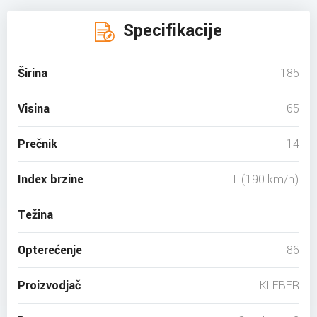
Specifikacije
Širina
185
Visina
65
Prečnik
14
Index brzine
T (190 km/h)
Težina
Opterećenje
86
Proizvodjač
KLEBER