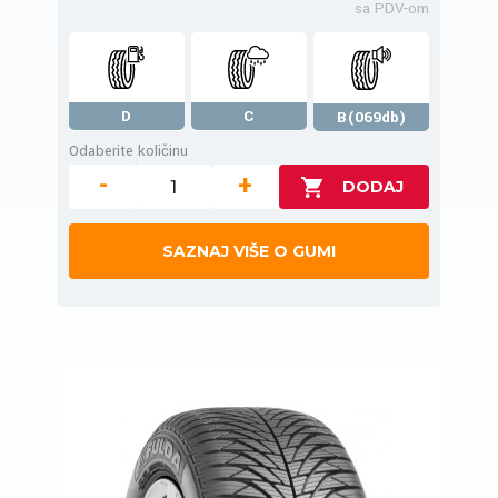
sa PDV-om
D
C
B(069db)
Odaberite količinu
-
+
SAZNAJ VIŠE O GUMI