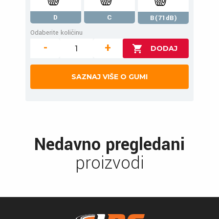
D
C
B(71dB)
Odaberite količinu
-
+
SAZNAJ VIŠE O GUMI
Nedavno pregledani
proizvodi