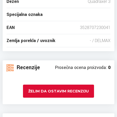
Dezen
Quadraxer 3
Specijalna oznaka
EAN
3528707230041
Zemlja porekla / uvoznik
- / DELMAX
Recenzije
Prosečna ocena proizvoda:
0
ŽELIM DA OSTAVIM RECENZIJU