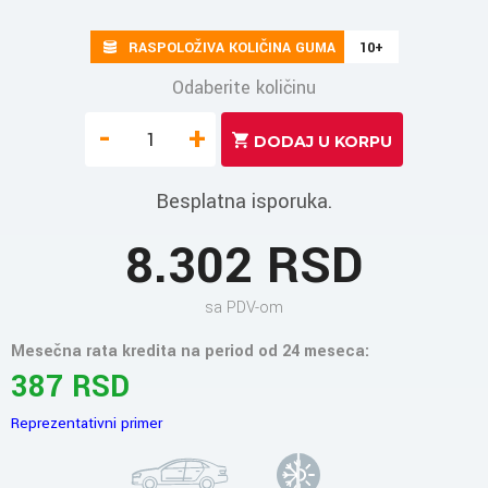
RASPOLOŽIVA KOLIČINA GUMA
10+
Odaberite količinu
-
+
Besplatna isporuka.
8.302 RSD
sa PDV-om
Mesečna rata kredita na period od 24 meseca:
387 RSD
Reprezentativni primer