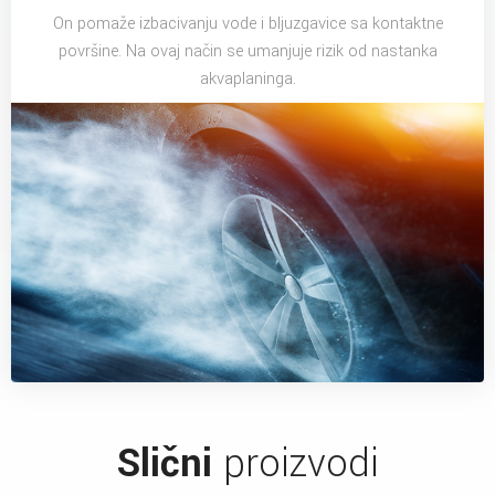
On pomaže izbacivanju vode i bljuzgavice sa kontaktne
površine. Na ovaj način se umanjuje rizik od nastanka
akvaplaninga.
Slični
proizvodi