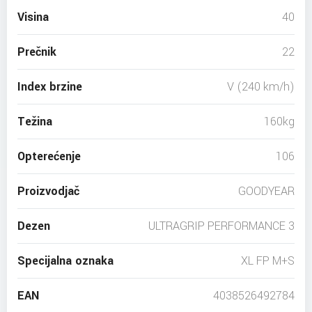
Visina
40
Prečnik
22
Index brzine
V (240 km/h)
Težina
160kg
Opterećenje
106
Proizvodjač
GOODYEAR
Dezen
ULTRAGRIP PERFORMANCE 3
Specijalna oznaka
XL FP M+S
EAN
4038526492784