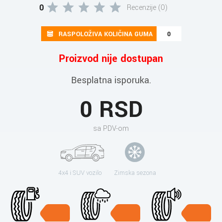
0
Recenzije (0)
RASPOLOŽIVA KOLIČINA GUMA
0
Proizvod nije dostupan
Besplatna isporuka.
0 RSD
sa PDV-om
4x4 i SUV vozilo
Zimska sezona