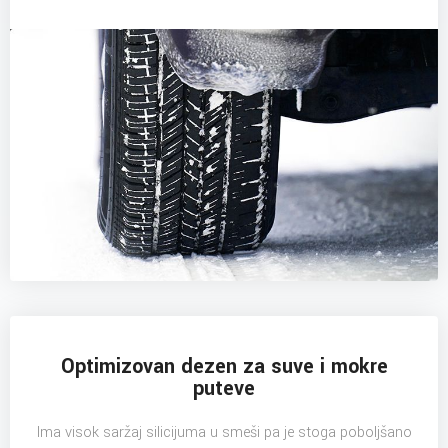
Optimizovan dezen za suve i mokre
puteve
Ima visok saržaj silicijuma u smeši pa je stoga poboljšano