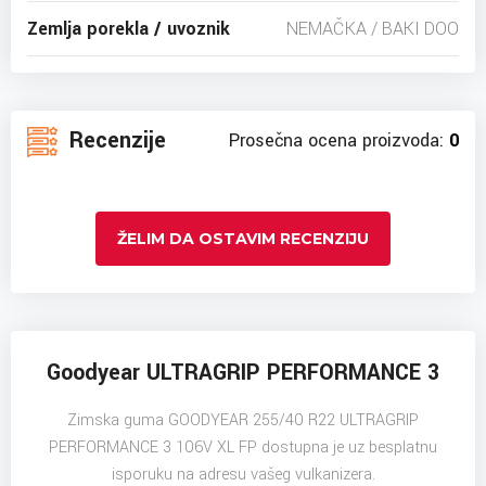
Zemlja porekla / uvoznik
NEMAČKA / BAKI DOO
Recenzije
Prosečna ocena proizvoda:
0
ŽELIM DA OSTAVIM RECENZIJU
Goodyear ULTRAGRIP PERFORMANCE 3
Zimska guma GOODYEAR 255/40 R22 ULTRAGRIP
PERFORMANCE 3 106V XL FP dostupna je uz besplatnu
isporuku na adresu vašeg vulkanizera.