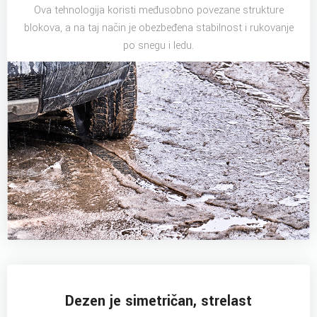
Ova tehnologija koristi međusobno povezane strukture
blokova, a na taj način je obezbeđena stabilnost i rukovanje
po snegu i ledu.
Dezen je simetričan, strelast