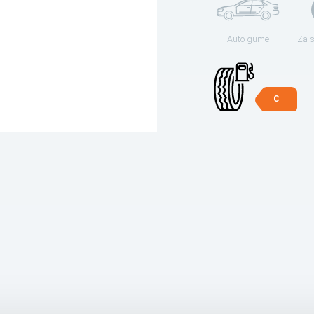
Auto gume
Za 
C