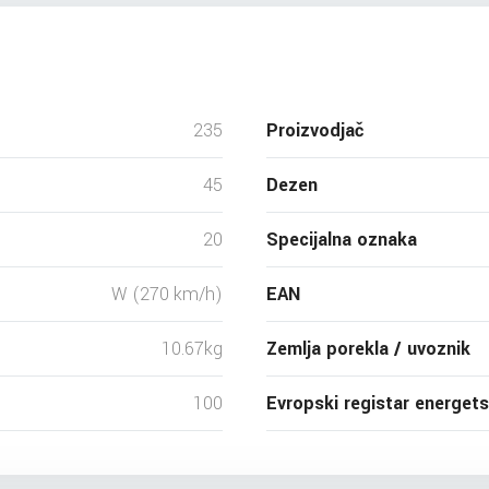
235
Proizvodjač
45
Dezen
20
Specijalna oznaka
W (270 km/h)
EAN
10.67kg
Zemlja porekla / uvoznik
100
Evropski registar energet