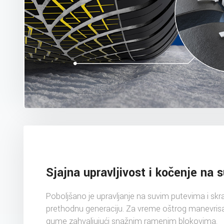
Sjajna upravljivost i kočenje na 
Poboljšano je upravljanje na suvim putevima i sk
prethodnu generaciju. Za vreme oštrog manevris
gume zahvaljujući snažnim ramenim blokovima.