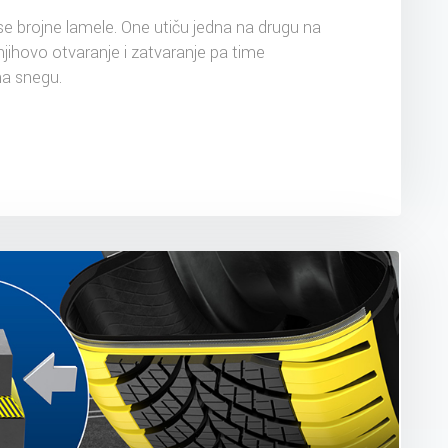
e brojne lamele. One utiču jedna na drugu na
jihovo otvaranje i zatvaranje pa time
na snegu.