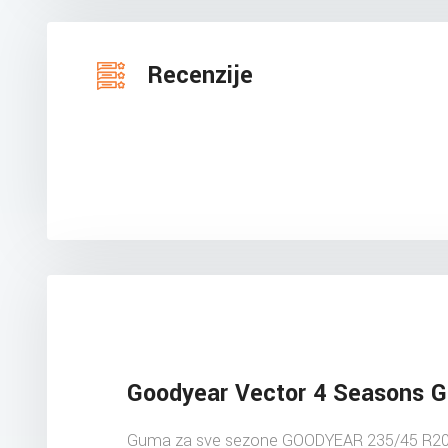
Recenzije
Goodyear Vector 4 Seasons 
Guma za sve sezone GOODYEAR 235/45 R20