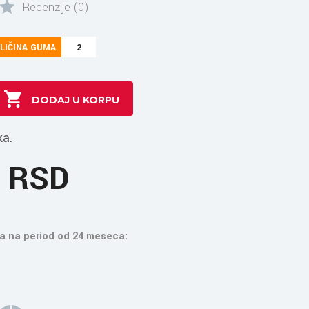
Recenzije (0)
LIČINA GUMA
2
ka.
1 RSD
a na period od 24 meseca: