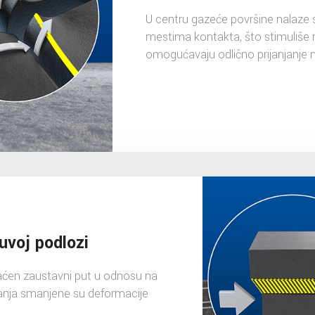
U centru gazeće površine nalaze s
mestima kontakta, što stimuliše n
omogućavaju odlično prijanjanje 
suvoj podlozi
raćen zaustavni put u odnosu na
anja smanjene su deformacije