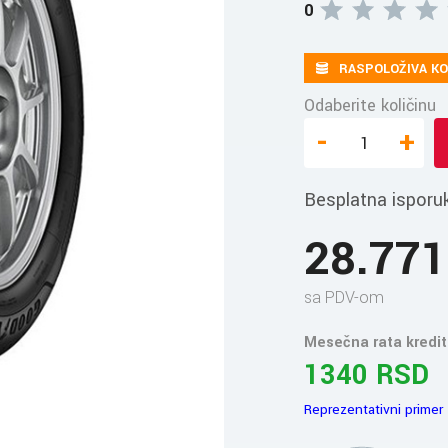
0
RASPOLOŽIVA KO
Odaberite količinu
-
+
Besplatna isporu
28.77
sa PDV-om
Mesečna rata kredit
1340 RSD
Reprezentativni primer