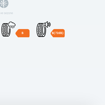
sve sezone
B
B(72dB)