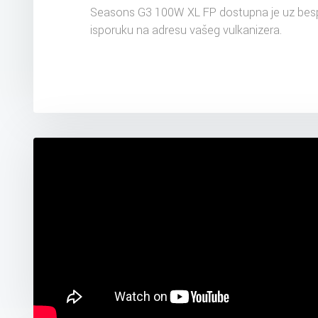
Seasons G3 100W XL FP dostupna je uz bes
isporuku na adresu vašeg vulkanizera.