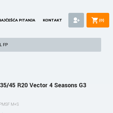
NAJČEŠĆA PITANJA
KONTAKT
(
0
)
L FP
5/45 R20 Vector 4 Seasons G3
3PMSF M+S