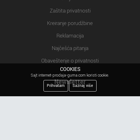
Zaštita privatnosti
Kreiranje porudžbine
Reklamacija
Najčešća pitanja
Obaveštenje o privatnosti
COOKIES
Sajt internet-prodaja-guma.com koristi cookie.
Newsletter
Prihvatam
Saznaj više
Prijavite se na našu mejling listu.