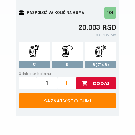
RASPOLOŽIVA KOLIČINA GUMA
10+
20.003 RSD
sa PDV-om
C
B
B(71dB)
Odaberite količinu
-
+
SAZNAJ VIŠE O GUMI