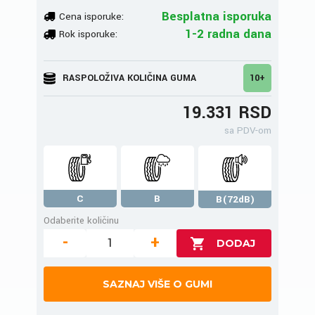
Besplatna isporuka
Cena isporuke:
1-2 radna dana
Rok isporuke:
RASPOLOŽIVA KOLIČINA GUMA
10+
19.331 RSD
sa PDV-om
C
B
B(72dB)
Odaberite količinu
-
+
SAZNAJ VIŠE O GUMI