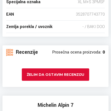
Specijalna oznaka
XL M+S 3PMSF
EAN
3528707743770
Zemlja porekla / uvoznik
- / BAKI DOO
Recenzije
Prosečna ocena proizvoda:
0
ŽELIM DA OSTAVIM RECENZIJU
Michelin Alpin 7