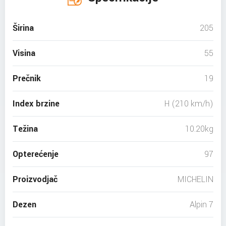
Širina
205
Visina
55
Prečnik
19
Index brzine
H (210 km/h)
Težina
10.20kg
Opterećenje
97
Proizvodjač
MICHELIN
Dezen
Alpin 7