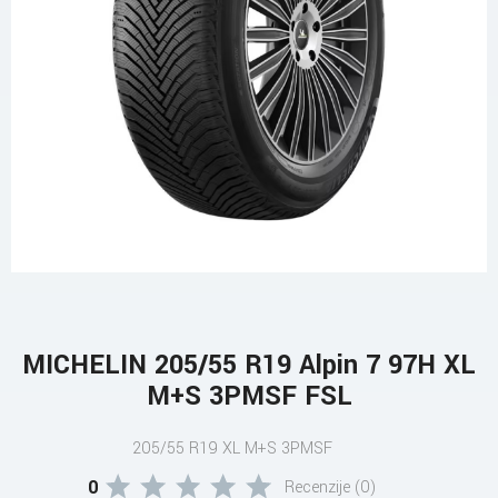
MICHELIN 205/55 R19 Alpin 7 97H XL
M+S 3PMSF FSL
205/55 R19 XL M+S 3PMSF
0
Recenzije (0)