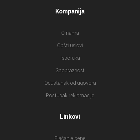
Kompanija
O nama
Opšti uslovi
Isporuka
Saobraznost
Odustanak od ugovora
Postupak reklamacije
Linkovi
Plaćanje cene