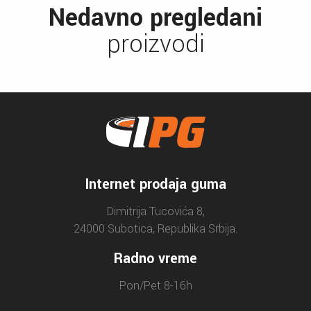
Nedavno pregledani
proizvodi
Internet prodaja guma
Dimitrija Tucovića 8,
24000 Subotica, Republika Srbija.
Radno vreme
Pon/Pet 8-16h