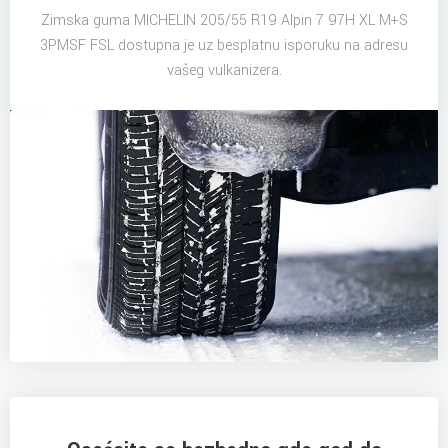
Zimska guma MICHELIN 205/55 R19 Alpin 7 97H XL M+S
3PMSF FSL dostupna je uz besplatnu isporuku na adresu
vašeg vulkanizera.