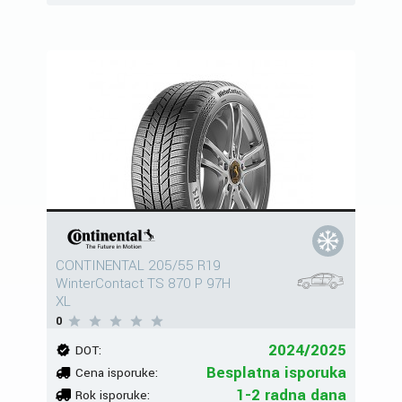
CONTINENTAL 205/55 R19
WinterContact TS 870 P 97H
XL
0
2024/2025
DOT:
Besplatna isporuka
Cena isporuke:
1-2 radna dana
Rok isporuke: