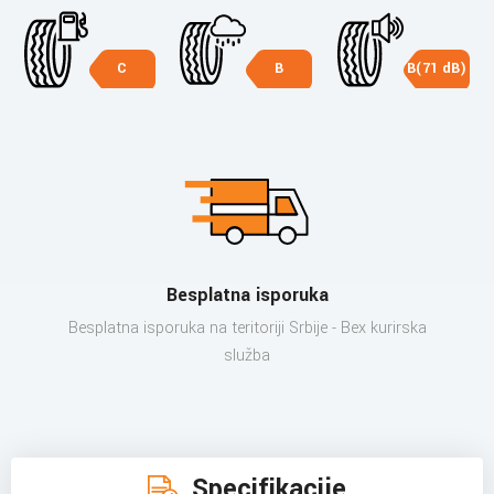
C
B
B(71 dB)
Besplatna isporuka
Besplatna isporuka na teritoriji Srbije - Bex kurirska
služba
Specifikacije