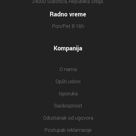
24000 Subotica, Republika Srbija.
Radno vreme
Pon/Pet 8-16h
Kompanija
O nama
Opšti uslovi
Isporuka
Saobraznost
Odustanak od ugovora
Postupak reklamacije