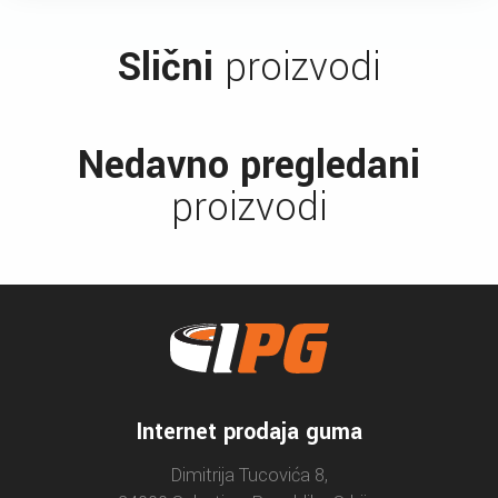
Slični
proizvodi
Nedavno pregledani
proizvodi
Internet prodaja guma
Dimitrija Tucovića 8,