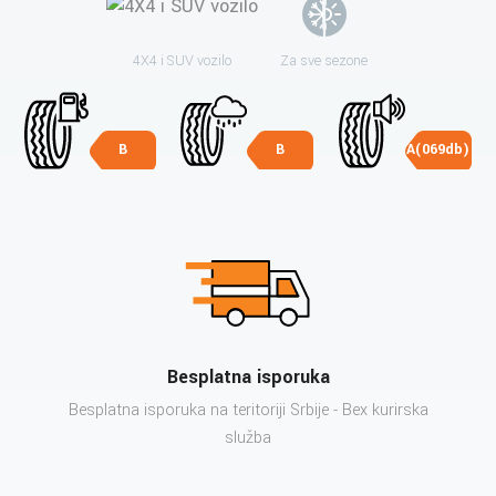
4X4 i SUV vozilo
Za sve sezone
B
B
A(069db)
Besplatna isporuka
Besplatna isporuka na teritoriji Srbije - Bex kurirska
služba