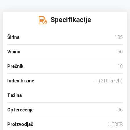
Specifikacije
Širina
185
Visina
60
Prečnik
18
Index brzine
H (210 km/h)
Težina
Opterećenje
96
Proizvodjač
KLEBER