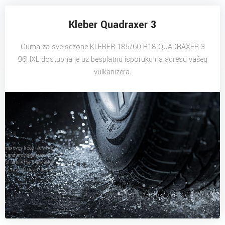
Kleber Quadraxer 3
Guma za sve sezone KLEBER 185/60 R18 QUADRAXER 3
96HXL dostupna je uz besplatnu isporuku na adresu vašeg
vulkanizera.