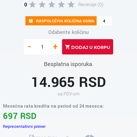
0
Recenzije (0)
RASPOLOŽIVA KOLIČINA GUMA
4
Odaberite količinu
-
+
Besplatna isporuka.
14.965 RSD
sa PDV-om
Mesečna rata kredita na period od 24 meseca:
697 RSD
Reprezentativni primer