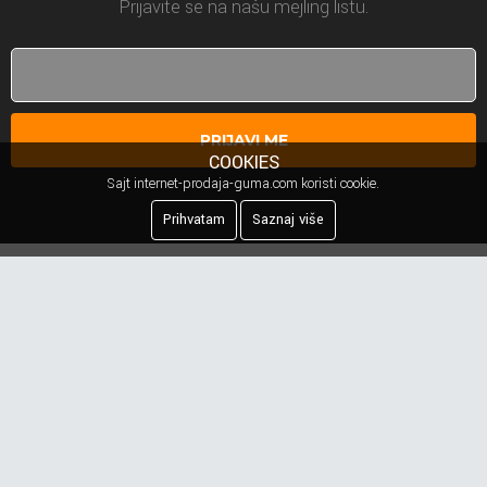
Prijavite se na našu mejling listu.
PRIJAVI ME
COOKIES
Sajt internet-prodaja-guma.com koristi cookie.
Prihvatam
Saznaj više