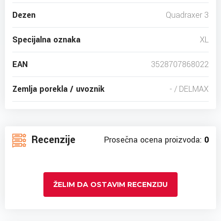
Dezen
Quadraxer 3
Specijalna oznaka
XL
EAN
3528707868022
Zemlja porekla / uvoznik
- / DELMAX
Recenzije
Prosečna ocena proizvoda:
0
ŽELIM DA OSTAVIM RECENZIJU