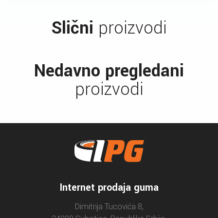
Slični
proizvodi
Nedavno pregledani
proizvodi
Internet prodaja guma
Dimitrija Tucovića 8,