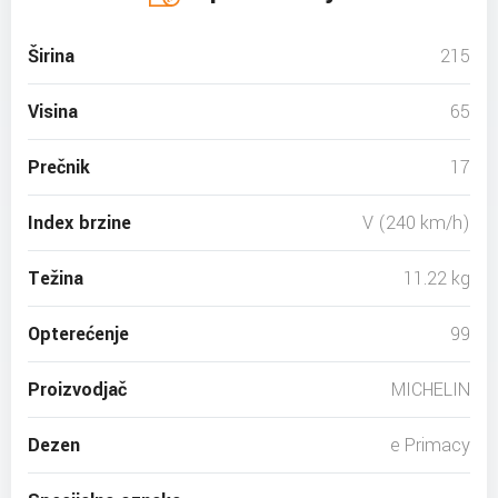
Širina
215
Visina
65
Prečnik
17
Index brzine
V (240 km/h)
Težina
11.22 kg
Opterećenje
99
Proizvodjač
MICHELIN
Dezen
e Primacy