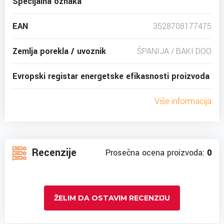
Specijalna oznaka
EAN
3528708177475
Zemlja porekla / uvoznik
ŠPANIJA / BAKI DOO
Evropski registar energetske efikasnosti proizvoda
Više informacija
Recenzije
Prosečna ocena proizvoda:
0
ŽELIM DA OSTAVIM RECENZIJU