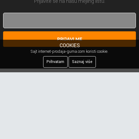
Prijavite se na našu mejling listu.
PRIJAVI ME
COOKIES
Sajt internet-prodaja-guma.com koristi cookie.
Prihvatam
Saznaj više