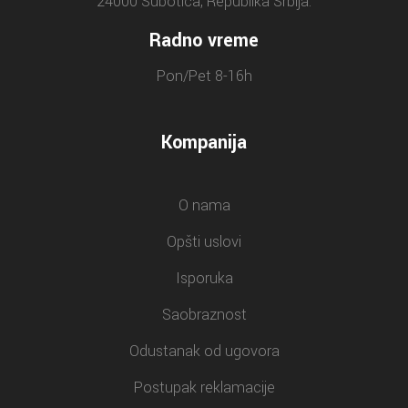
24000 Subotica, Republika Srbija.
Radno vreme
Pon/Pet 8-16h
Kompanija
O nama
Opšti uslovi
Isporuka
Saobraznost
Odustanak od ugovora
Postupak reklamacije