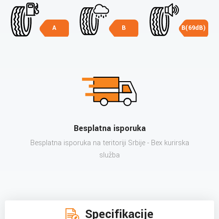
A
B
B(69dB)
Besplatna isporuka
Besplatna isporuka na teritoriji Srbije - Bex kurirska
služba
Specifikacije