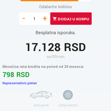
Odaberite količinu
-
+
Besplatna isporuka.
17.128 RSD
sa PDV-om
Mesečna rata kredita na period od 24 meseca:
798 RSD
Reprezentativni primer
Auto gume
Letnja sezona