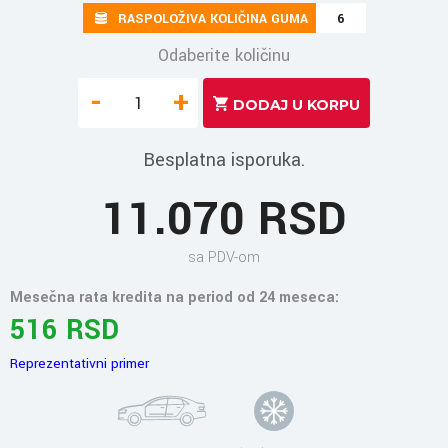
RASPOLOŽIVA KOLIČINA GUMA
6
Odaberite količinu
-
+
Besplatna isporuka.
11.070 RSD
sa PDV-om
Mesečna rata kredita na period od 24 meseca:
516 RSD
Reprezentativni primer