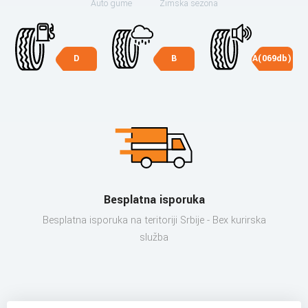
Auto gume
Zimska sezona
D
B
A(069db)
Besplatna isporuka
Besplatna isporuka na teritoriji Srbije - Bex kurirska
služba