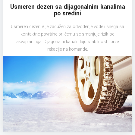
Usmeren dezen sa dijagonalnim kanalima
po sredini
Usmeren dezen V je zadužen za odvođenje vode i snega sa
kontaktne površine pri čemu se smanjuje rizik od
akvaplaninga. Dijagonalni kanali daju stabilnost i brze
rekacije na komande.