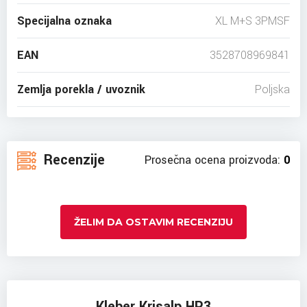
Specijalna oznaka
XL M+S 3PMSF
EAN
3528708969841
Zemlja porekla / uvoznik
Poljska
Recenzije
Prosečna ocena proizvoda:
0
ŽELIM DA OSTAVIM RECENZIJU
Kleber Krisalp HP3