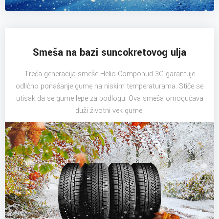
Smeša na bazi suncokretovog ulja
Treća generacija smeše Helio Componud 3G garantuje
odlično ponašanje gume na niskim temperaturama. Stiče se
utisak da se gume lepe za podlogu. Ova smeša omogućava
duži životni vek gume.