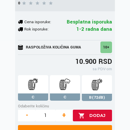
0
Besplatna isporuka
Cena isporuke:
1-2 radna dana
Rok isporuke:
RASPOLOŽIVA KOLIČINA GUMA
10+
10.900 RSD
sa PDV-om
C
C
B(72dB)
Odaberite količinu
-
+