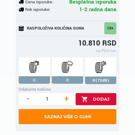
Besplatna isporuka
Cena isporuke:
1-2 radna dana
Rok isporuke:
RASPOLOŽIVA KOLIČINA GUMA
10+
10.810 RSD
sa PDV-om
C
C
B(72dB)
Odaberite količinu
-
+
SAZNAJ VIŠE O GUMI