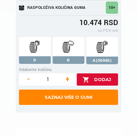
RASPOLOŽIVA KOLIČINA GUMA
10+
10.474 RSD
sa PDV-om
D
B
A(069db)
Odaberite količinu
-
+
SAZNAJ VIŠE O GUMI