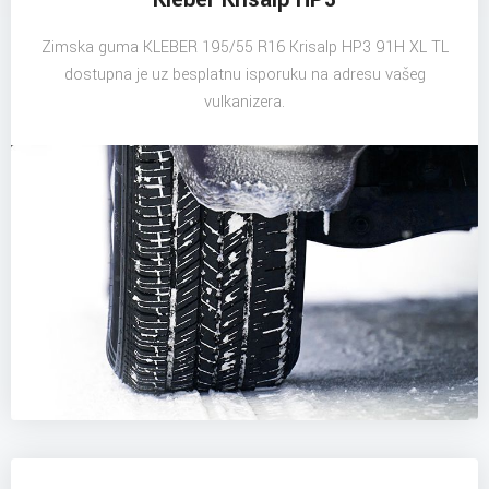
Zimska guma KLEBER 195/55 R16 Krisalp HP3 91H XL TL
dostupna je uz besplatnu isporuku na adresu vašeg
vulkanizera.