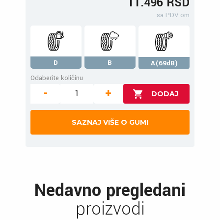
11.496 RSD
sa PDV-om
D
B
A(69dB)
Odaberite količinu
-
+
SAZNAJ VIŠE O GUMI
Nedavno pregledani
proizvodi