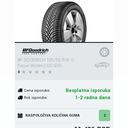
BF GOODRICH 195/55 R16 G-
Force Winter2 GO 87H
0
Besplatna isporuka
Cena isporuke:
1-2 radna dana
Rok isporuke:
RASPOLOŽIVA KOLIČINA GUMA
2