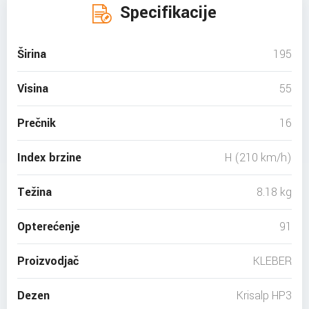
Specifikacije
Širina
195
Visina
55
Prečnik
16
Index brzine
H (210 km/h)
Težina
8.18 kg
Opterećenje
91
Proizvodjač
KLEBER
Dezen
Krisalp HP3