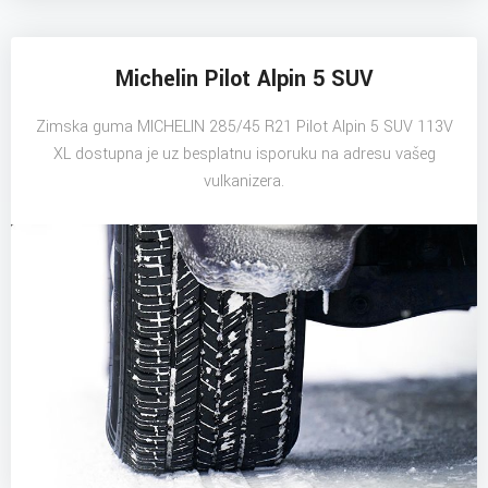
Michelin Pilot Alpin 5 SUV
Zimska guma MICHELIN 285/45 R21 Pilot Alpin 5 SUV 113V
XL dostupna je uz besplatnu isporuku na adresu vašeg
vulkanizera.