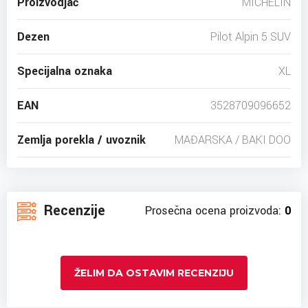
Proizvodjač
MICHELIN
Dezen
Pilot Alpin 5 SUV
Specijalna oznaka
XL
EAN
3528709096652
Zemlja porekla / uvoznik
MAĐARSKA / BAKI DOO
Recenzije
Prosečna ocena proizvoda:
0
ŽELIM DA OSTAVIM RECENZIJU