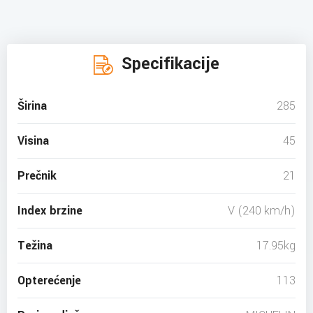
Specifikacije
Širina
285
Visina
45
Prečnik
21
Index brzine
V (240 km/h)
Težina
17.95kg
Opterećenje
113