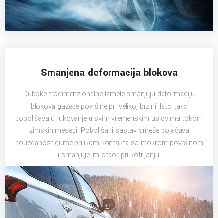
Smanjena deformacija blokova
Duboke trodimenzionalne lamele smanjuju deformaciju
blokova gazeće površine pri velikoj brzini. Isto tako
poboljšavaju rukovanje u svim vremenskim uslovima tokom
zimskih meseci. Poboljšani sastav smeše pojačava
pouzdanost gume prilikom kontakta sa mokrom površinom
i smanjuje im otpor pri kotrljanju.