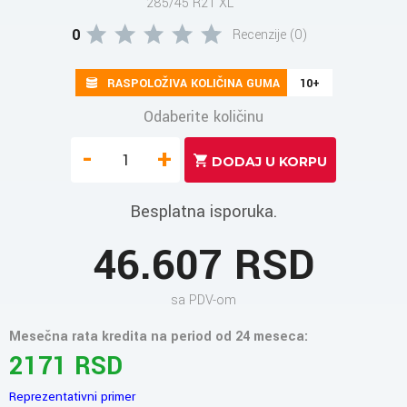
285/45 R21 XL
0
Recenzije (0)
RASPOLOŽIVA KOLIČINA GUMA
10+
Odaberite količinu
-
+
Besplatna isporuka.
46.607 RSD
sa PDV-om
Mesečna rata kredita na period od 24 meseca:
2171 RSD
Reprezentativni primer