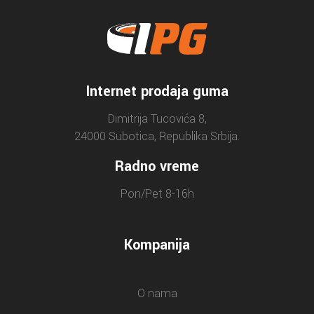
Internet prodaja guma
Dimitrija Tucovića 8,
24000 Subotica, Republika Srbija.
Radno vreme
Pon/Pet 8-16h
Kompanija
O nama