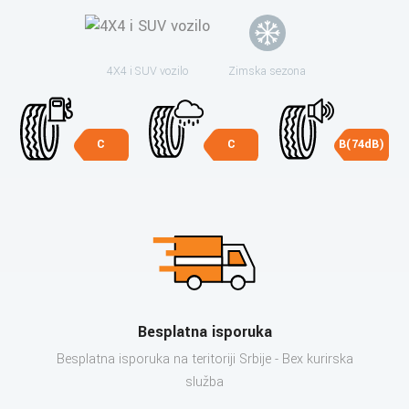
4X4 i SUV vozilo
Zimska sezona
C
C
B(74dB)
Besplatna isporuka
Besplatna isporuka na teritoriji Srbije - Bex kurirska
služba