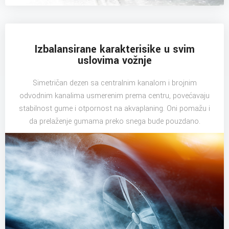
Izbalansirane karakterisike u svim
uslovima vožnje
Simetričan dezen sa centralnim kanalom i brojnim
odvodnim kanalima usmerenim prema centru, povećavaju
stabilnost gume i otpornost na akvaplaning. Oni pomažu i
da prelaženje gumama preko snega bude pouzdano.