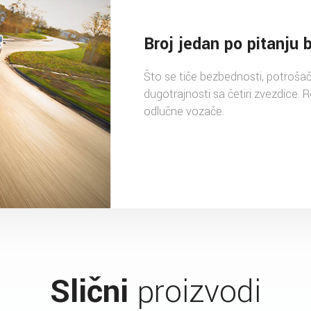
Broj jedan po pitanju 
Što se tiče bezbednosti, potrošači
dugotrajnosti sa četiri zvezdice. 
odlučne vozače.
Slični
proizvodi