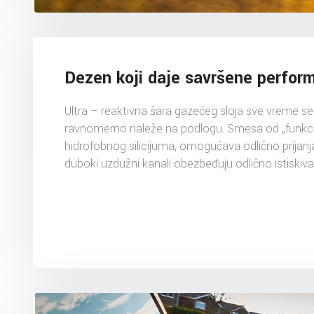
Dezen koji daje savršene perfor
Ultra – reaktivna šara gazećeg sloja sve vreme se
ravnomerno naleže na podlogu. Smesa od „funkci
hidrofobnog silicijuma, omogućava odlično prijanj
duboki uzdužni kanali obezbeđuju odlično istiskiva