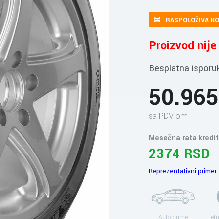
RASPOLOŽIVA KO
Proizvod nij
Besplatna isporu
50.96
sa PDV-om
Mesečna rata kredit
2374 RSD
Reprezentativni primer
Auto gume
Letn