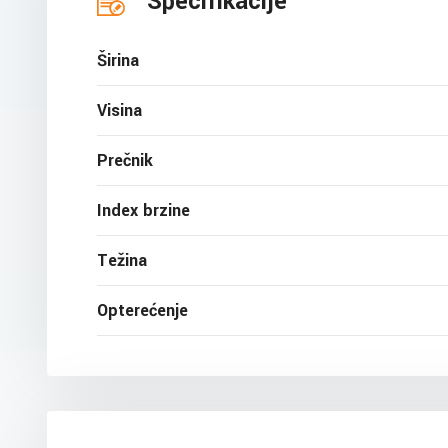
Specifikacije
Širina
Visina
Prečnik
Index brzine
Težina
Opterećenje