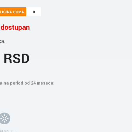
LIČINA GUMA
0
e dostupan
ka.
5 RSD
a na period od 24 meseca:
ja sezona