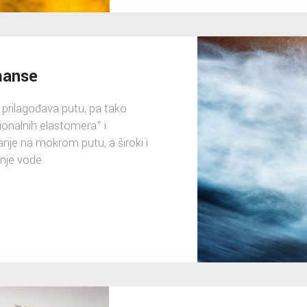
manse
 prilagođava putu, pa tako
onalnih elastomera“ i
anje na mokrom putu, a široki i
nje vode.