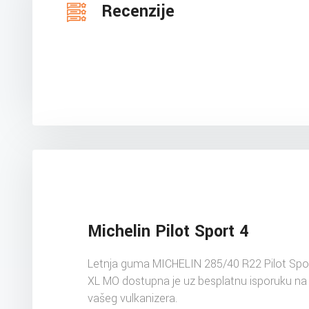
Recenzije
Michelin Pilot Sport 4
Letnja guma MICHELIN 285/40 R22 Pilot Spo
XL MO dostupna je uz besplatnu isporuku na
vašeg vulkanizera.