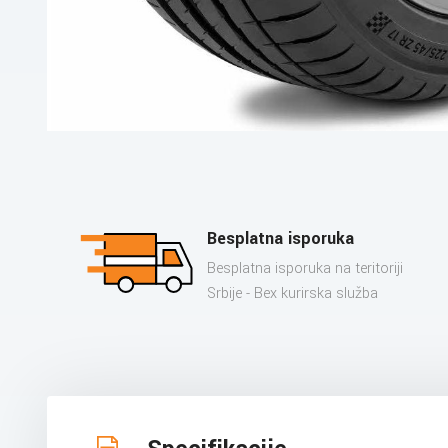
Besplatna isporuka
Besplatna isporuka na teritoriji
Srbije - Bex kurirska služba