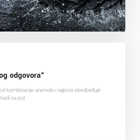
kog odgovora“
n od kombinacije aramida i najlona obezbeđuje
madi na put.