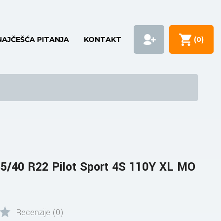
NAJČEŠĆA PITANJA
KONTAKT
(
0
)
/40 R22 Pilot Sport 4S 110Y XL MO
Recenzije (0)