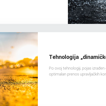
Tehnologija „dinamič
Po ovoj tehnologiji, pojas izrađe
optimalan prenos upravljačkih ko