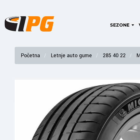
SEZONE
Početna
Letnje auto gume
285 40 22
M