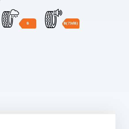
B
B(73dB)