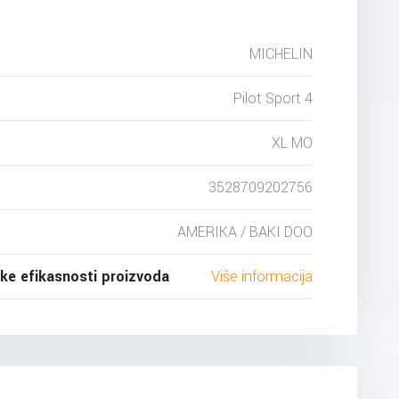
MICHELIN
Pilot Sport 4
XL MO
3528709202756
AMERIKA / BAKI DOO
ske efikasnosti proizvoda
Više informacija