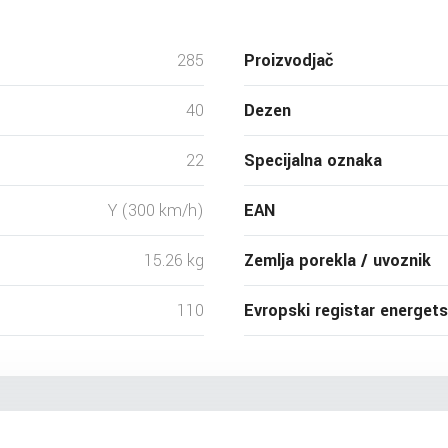
285
Proizvodjač
40
Dezen
22
Specijalna oznaka
Y (300 km/h)
EAN
15.26 kg
Zemlja porekla / uvoznik
110
Evropski registar energet