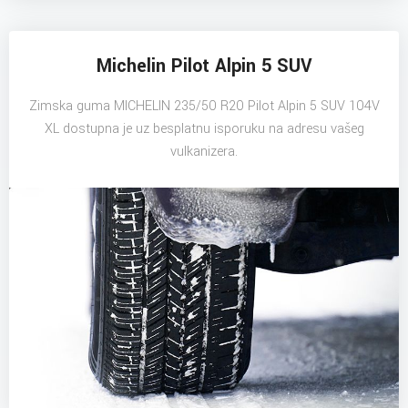
Michelin Pilot Alpin 5 SUV
Zimska guma MICHELIN 235/50 R20 Pilot Alpin 5 SUV 104V
XL dostupna je uz besplatnu isporuku na adresu vašeg
vulkanizera.