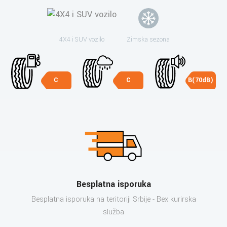
4X4 i SUV vozilo
Zimska sezona
C
C
B(70dB)
Besplatna isporuka
Besplatna isporuka na teritoriji Srbije - Bex kurirska
služba