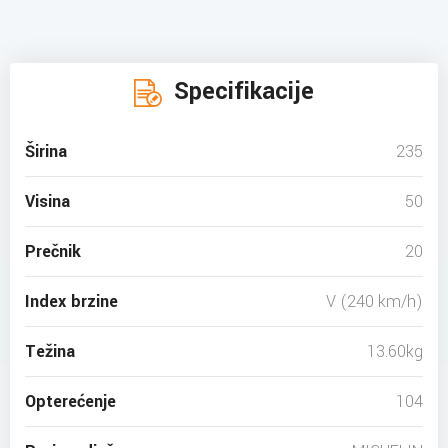
Specifikacije
Širina
235
Visina
50
Prečnik
20
Index brzine
V (240 km/h)
Težina
13.60kg
Opterećenje
104