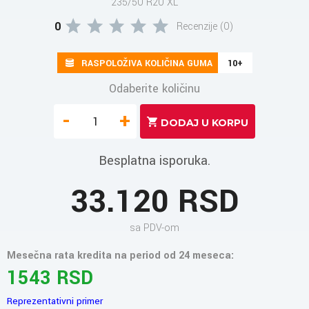
235/50 R20 XL
0
Recenzije (0)
RASPOLOŽIVA KOLIČINA GUMA
10+
Odaberite količinu
-
+
Besplatna isporuka.
33.120 RSD
sa PDV-om
Mesečna rata kredita na period od 24 meseca:
1543 RSD
Reprezentativni primer