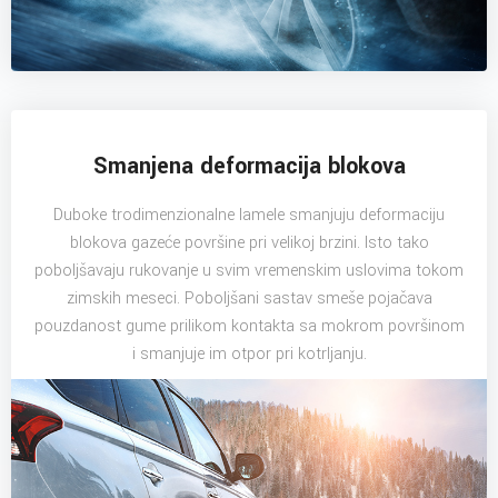
Smanjena deformacija blokova
Duboke trodimenzionalne lamele smanjuju deformaciju
blokova gazeće površine pri velikoj brzini. Isto tako
poboljšavaju rukovanje u svim vremenskim uslovima tokom
zimskih meseci. Poboljšani sastav smeše pojačava
pouzdanost gume prilikom kontakta sa mokrom površinom
i smanjuje im otpor pri kotrljanju.