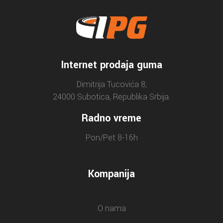
Internet prodaja guma
Dimitrija Tucovića 8,
24000 Subotica, Republika Srbija.
Radno vreme
Pon/Pet 8-16h
Kompanija
O nama