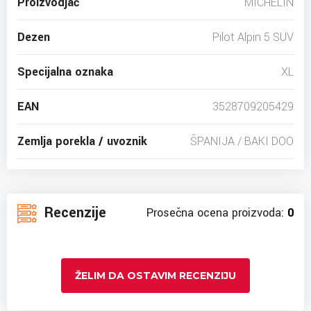
Proizvodjač
MICHELIN
Dezen
Pilot Alpin 5 SUV
Specijalna oznaka
XL
EAN
3528709205429
Zemlja porekla / uvoznik
ŠPANIJA / BAKI DOO
Recenzije
Prosečna ocena proizvoda:
0
ŽELIM DA OSTAVIM RECENZIJU