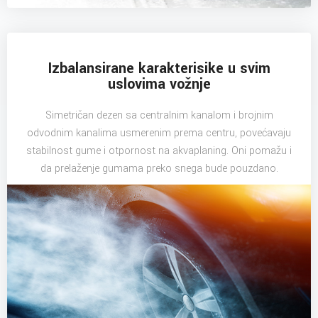
Izbalansirane karakterisike u svim
uslovima vožnje
Simetričan dezen sa centralnim kanalom i brojnim
odvodnim kanalima usmerenim prema centru, povećavaju
stabilnost gume i otpornost na akvaplaning. Oni pomažu i
da prelaženje gumama preko snega bude pouzdano.