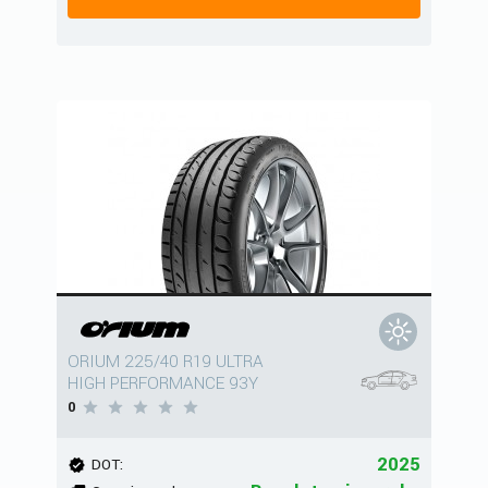
ORIUM 225/40 R19 ULTRA
HIGH PERFORMANCE 93Y
0
2025
DOT: