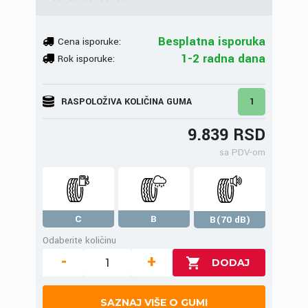
Besplatna isporuka
Cena isporuke:
1-2 radna dana
Rok isporuke:
RASPOLOŽIVA KOLIČINA GUMA
1
9.839 RSD
sa PDV-om
C
B
B(70 dB)
Odaberite količinu
-
+
SAZNAJ VIŠE O GUMI