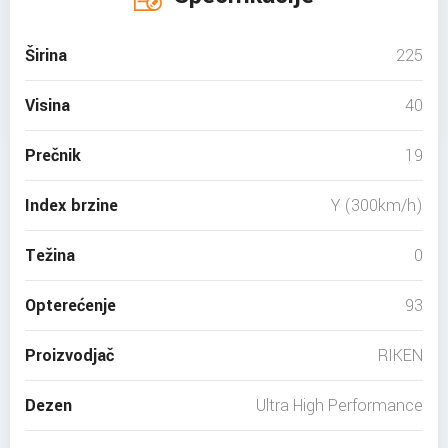
Širina
225
Visina
40
Prečnik
19
Index brzine
Y (300km/h)
Težina
0
Opterećenje
93
Proizvodjač
RIKEN
Dezen
Ultra High Performance