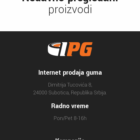
proizvodi
Internet prodaja guma
Dimitrija Tucovića 8,
24000 Subotica, Republika Srbija.
Radno vreme
Pon/Pet 8-16h