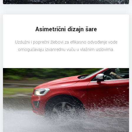
Asimetrični dizajn šare
Uzdužni i poprečni žlebovi za efikasno odvođenje vode
omogućavaju izvanrednu vuču u vlažnim uslovima.