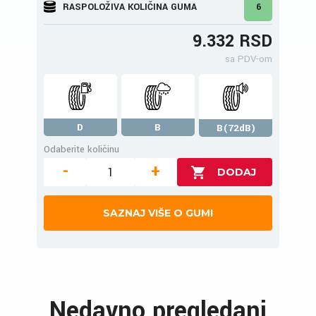
RASPOLOŽIVA KOLIČINA GUMA
6
9.332 RSD
sa PDV-om
D
B
B(72dB)
Odaberite količinu
-
+
SAZNAJ VIŠE O GUMI
Nedavno pregledani