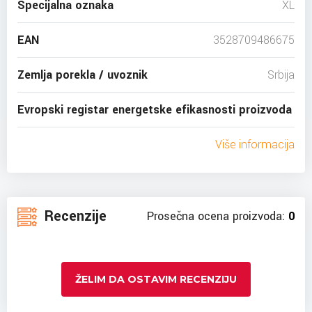
Specijalna oznaka
XL
EAN
3528709486675
Zemlja porekla / uvoznik
Srbija
Evropski registar energetske efikasnosti proizvoda
Više informacija
Recenzije
Prosečna ocena proizvoda:
0
ŽELIM DA OSTAVIM RECENZIJU