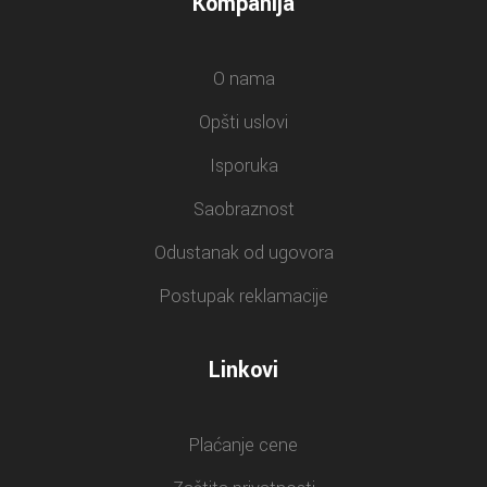
Kompanija
O nama
Opšti uslovi
Isporuka
Saobraznost
Odustanak od ugovora
Postupak reklamacije
Linkovi
Plaćanje cene