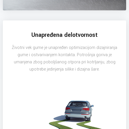
Unapređena delotvornost
Životni vek gume je unapređen optimizacijom dizajniranja
gume i ostvarivanjem kontakta. Potrošnja goriva je
umanjena zbog poboljšanog otpora pri kotrljanju, zbog
upotrebe jedinjenja silike i dizajna šare.