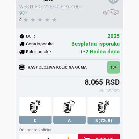
WESTLAKE 225/40 R19 Z-007
93Y
0
2025
DOT:
Besplatna isporuka
Cena isporuke:
1-2 Radna dana
Rok isporuke:
RASPOLOŽIVA KOLIČINA GUMA
10+
8.065 RSD
sa PDV-om
D
A
B(72dB)
Odaberite količinu