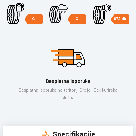
C
C
072 db
Besplatna isporuka
Besplatna isporuka na teritoriji Srbije - Bex kurirska
služba
Specifikacije