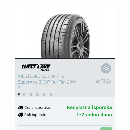
WESTLAKE 225/40 R19
ZuperAce Z-007 RunFlat 93W
XL
0
Besplatna isporuka
Cena isporuke:
1-2 radna dana
Rok isporuke: