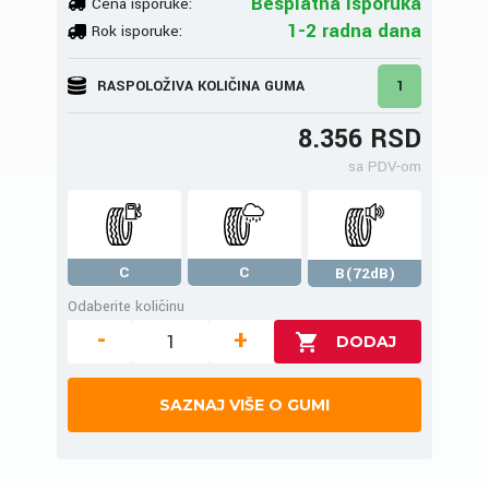
Besplatna isporuka
Cena isporuke:
1-2 radna dana
Rok isporuke:
RASPOLOŽIVA KOLIČINA GUMA
1
8.356 RSD
sa PDV-om
C
C
B(72dB)
Odaberite količinu
-
+
SAZNAJ VIŠE O GUMI