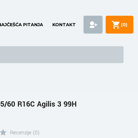
NAJČEŠĆA PITANJA
KONTAKT
(
0
)
/60 R16C Agilis 3 99H
Recenzije (0)