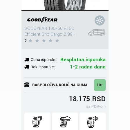
GOODYEAR 195/60 R16C
Efficient Grip Cargo 2 99H
0
Besplatna isporuka
Cena isporuke:
1-2 radna dana
Rok isporuke:
RASPOLOŽIVA KOLIČINA GUMA
10+
18.175 RSD
sa PDV-om