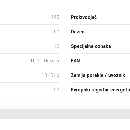
195
Proizvodjač
60
Dezen
16
Specijalna oznaka
H (210 km/h)
EAN
10.45 kg
Zemlja porekla / uvoznik
99
Evropski registar energet