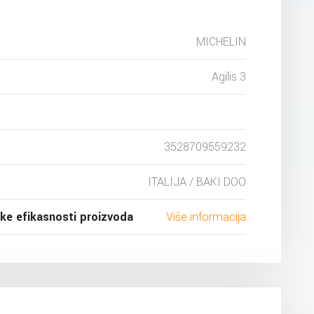
MICHELIN
Agilis 3
3528709559232
ITALIJA / BAKI DOO
ske efikasnosti proizvoda
Više informacija