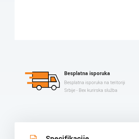
Besplatna isporuka
Besplatna isporuka na teritoriji
Srbije - Bex kurirska služba
Specifikacije