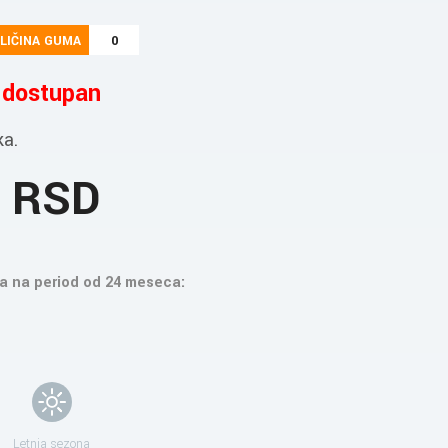
LIČINA GUMA
0
e dostupan
ka.
8 RSD
a na period od 24 meseca:
Letnja sezona