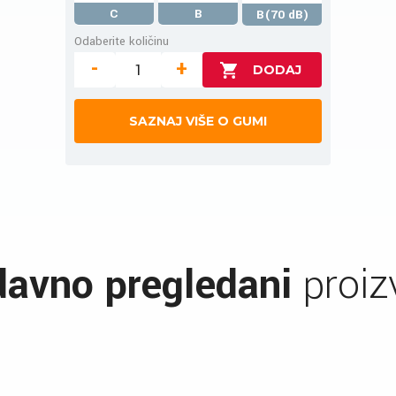
C
B
B(70 dB)
Odaberite količinu
-
+
SAZNAJ VIŠE O GUMI
avno pregledani
proiz