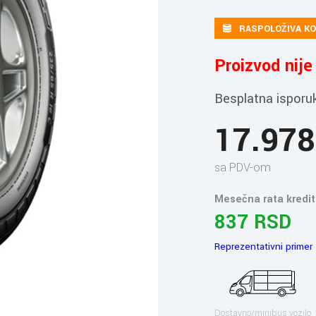
RASPOLOŽIVA KO
Proizvod nij
Besplatna isporu
17.97
sa PDV-om
Mesečna rata kredit
837 RSD
Reprezentativni primer
Dostavno/minibus vozilo