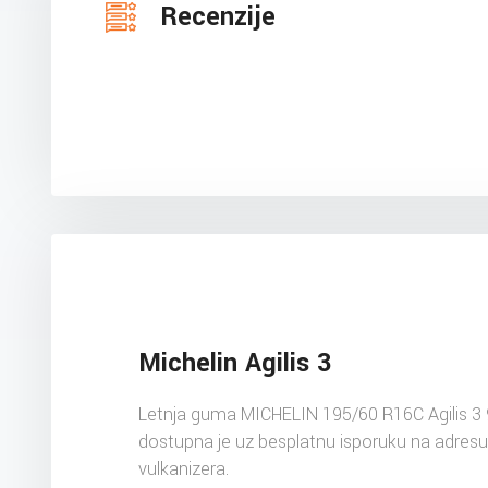
Recenzije
Michelin Agilis 3
Letnja guma MICHELIN 195/60 R16C Agilis 3
dostupna je uz besplatnu isporuku na adres
vulkanizera.