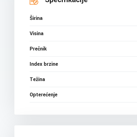
Širina
Visina
Prečnik
Index brzine
Težina
Opterećenje