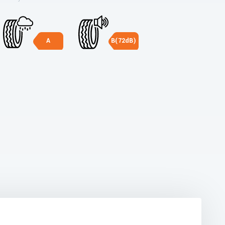
A
B(72dB)