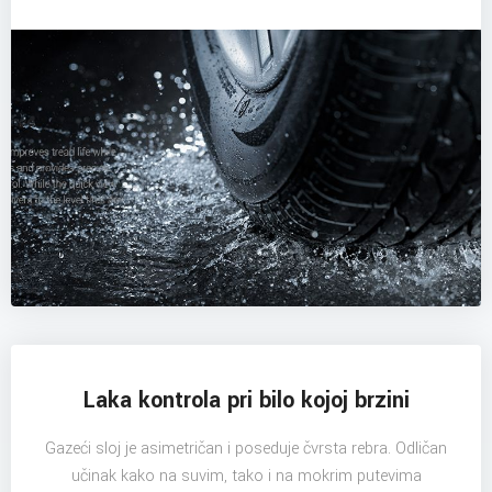
Laka kontrola pri bilo kojoj brzini
Gazeći sloj je asimetričan i poseduje čvrsta rebra. Odličan
učinak kako na suvim, tako i na mokrim putevima