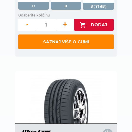
C
B
B(71dB)
Odaberite količinu
-
+
SAZNAJ VIŠE O GUMI