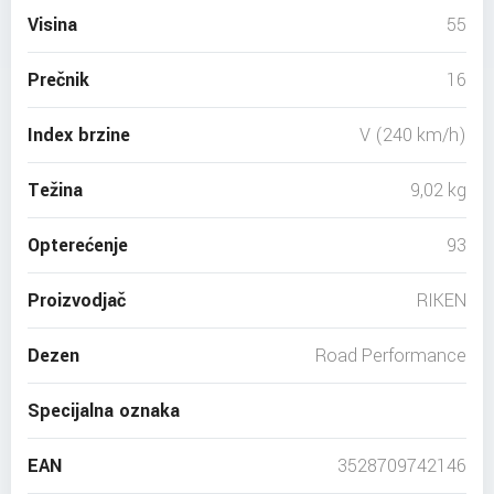
Visina
55
Prečnik
16
Index brzine
V (240 km/h)
Težina
9,02 kg
Opterećenje
93
Proizvodjač
RIKEN
Dezen
Road Performance
Specijalna oznaka
EAN
3528709742146