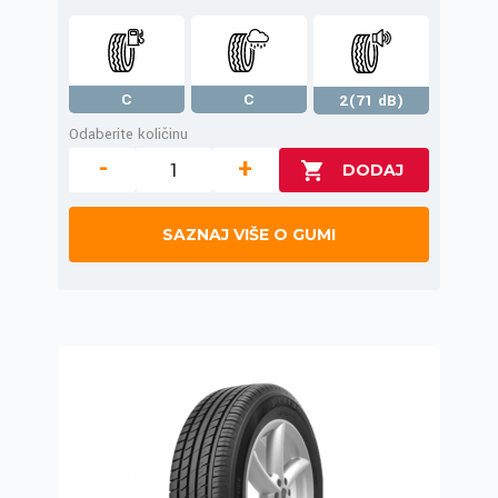
C
C
2(71 dB)
Odaberite količinu
-
+
SAZNAJ VIŠE O GUMI