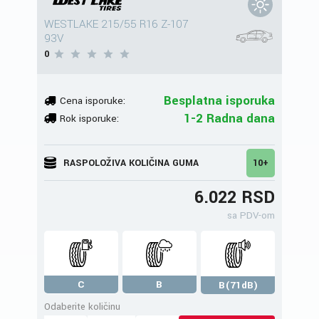
WESTLAKE 215/55 R16 Z-107
93V
0
Besplatna isporuka
Cena isporuke:
1-2 Radna dana
Rok isporuke:
RASPOLOŽIVA KOLIČINA GUMA
10+
6.022 RSD
sa PDV-om
C
B
B(71dB)
Odaberite količinu