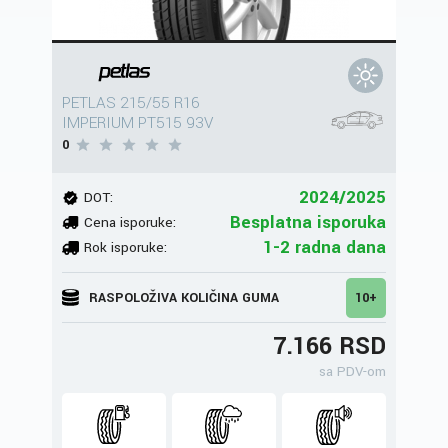
PETLAS 215/55 R16
IMPERIUM PT515 93V
0
2024/2025
DOT:
Besplatna isporuka
Cena isporuke:
1-2 radna dana
Rok isporuke:
RASPOLOŽIVA KOLIČINA GUMA
10+
7.166 RSD
sa PDV-om