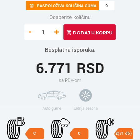
RASPOLOŽIVA KOLIČINA GUMA
9
Odaberite količinu
-
+
Besplatna isporuka.
6.771 RSD
sa PDV-om
Auto gume
Letnja sezona
C
C
2(71 db)