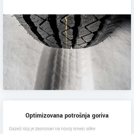
Optimizovana potrošnja goriva
Gazeći sloj je zasnovan na novoj smesi silike