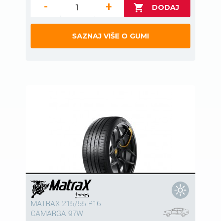
-
+
SAZNAJ VIŠE O GUMI
MATRAX 215/55 R16
CAMARGA 97W