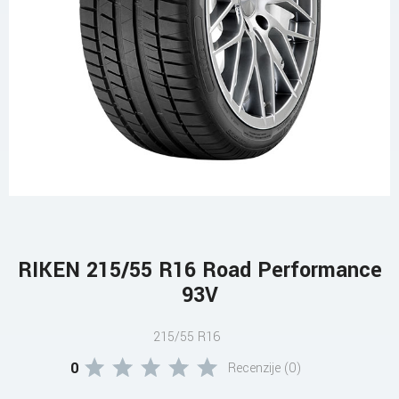
RIKEN 215/55 R16 Road Performance
93V
215/55 R16
0
Recenzije (0)