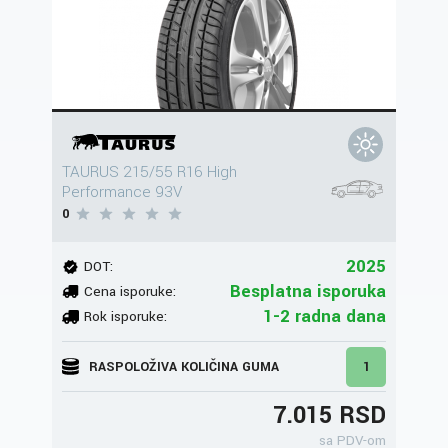
TAURUS 215/55 R16 High
Performance 93V
0
2025
DOT:
Besplatna isporuka
Cena isporuke:
1-2 radna dana
Rok isporuke:
RASPOLOŽIVA KOLIČINA GUMA
1
7.015 RSD
sa PDV-om