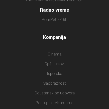
Radno vreme
Pon/Pet 8-16h
Kompanija
O nama
Opšti uslovi
Isporuka
Saobraznost
Odustanak od ugovora
Postupak reklamacije