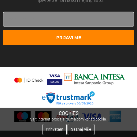
Prijavite se na našu mejling listu.
PRIJAVI ME
COOKIES
Sajt internet-prodaja-guma.com koristi cookie.
Prihvatam
Saznaj više