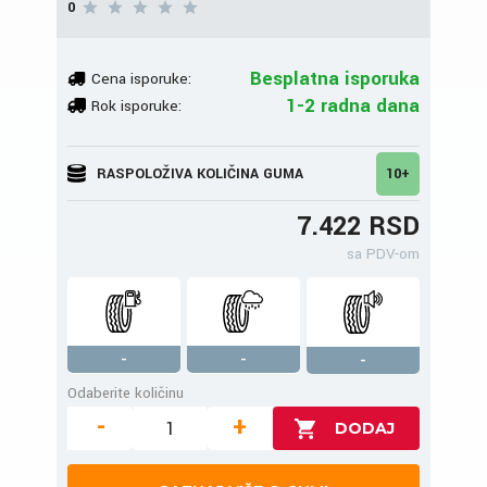
0
Besplatna isporuka
Cena isporuke:
1-2 radna dana
Rok isporuke:
RASPOLOŽIVA KOLIČINA GUMA
10+
7.422 RSD
sa PDV-om
-
-
-
Odaberite količinu
-
+