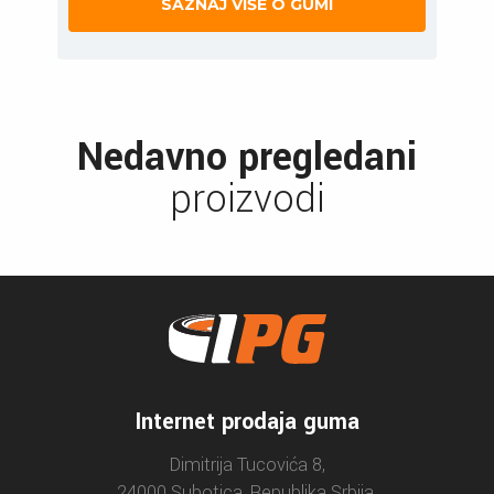
SAZNAJ VIŠE O GUMI
Nedavno pregledani
proizvodi
Internet prodaja guma
Dimitrija Tucovića 8,
24000 Subotica, Republika Srbija.