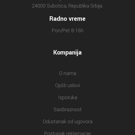
24000 Subotica, Republika Srbija.
Radno vreme
Pon/Pet 8-16h
Kompanija
O nama
Opšti uslovi
Isporuka
Saobraznost
Odustanak od ugovora
Postupak reklamacije