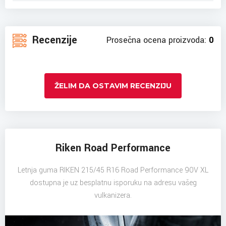
Recenzije
Prosečna ocena proizvoda:
0
ŽELIM DA OSTAVIM RECENZIJU
Riken Road Performance
Letnja guma RIKEN 215/45 R16 Road Performance 90V XL
dostupna je uz besplatnu isporuku na adresu vašeg
vulkanizera.