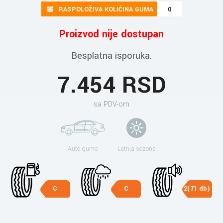
RASPOLOŽIVA KOLIČINA GUMA
0
Proizvod nije dostupan
Besplatna isporuka.
7.454 RSD
sa PDV-om
Auto gume
Letnja sezona
C
C
2(71 db)