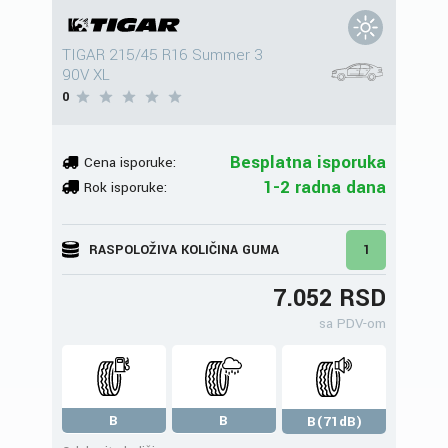
TIGAR 215/45 R16 Summer 3
90V XL
0
Besplatna isporuka
Cena isporuke:
1-2 radna dana
Rok isporuke:
RASPOLOŽIVA KOLIČINA GUMA
1
7.052 RSD
sa PDV-om
B
B
B(71dB)