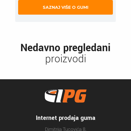
SAZNAJ VIŠE O GUMI
Nedavno pregledani
proizvodi
Internet prodaja guma
Dimitrija Tucovića 8,