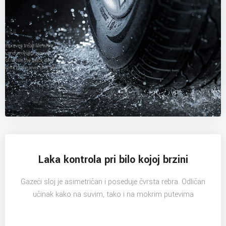
Laka kontrola pri bilo kojoj brzini
Gazeći sloj je asimetričan i poseduje čvrsta rebra. Odličan
učinak kako na suvim, tako i na mokrim putevima