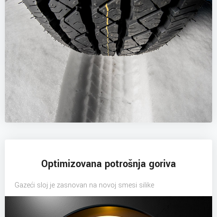
Optimizovana potrošnja goriva
Gazeći sloj je zasnovan na novoj smesi silike