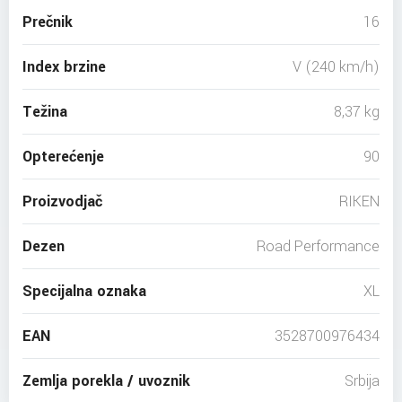
Prečnik
16
Index brzine
V (240 km/h)
Težina
8,37 kg
Opterećenje
90
Proizvodjač
RIKEN
Dezen
Road Performance
Specijalna oznaka
XL
EAN
3528700976434
Zemlja porekla / uvoznik
Srbija