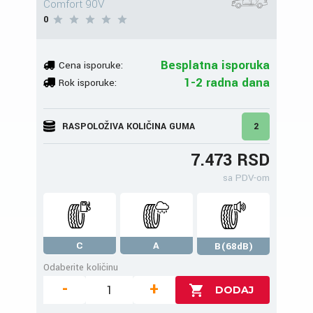
Comfort 90V
0
Besplatna isporuka
Cena isporuke:
1-2 radna dana
Rok isporuke:
RASPOLOŽIVA KOLIČINA GUMA
2
7.473 RSD
sa PDV-om
C
A
B(68dB)
Odaberite količinu
-
+