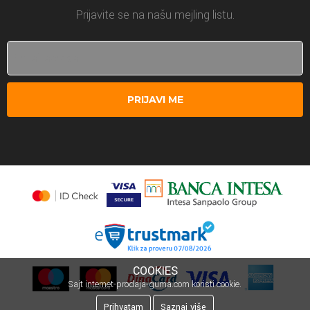
Prijavite se na našu mejling listu.
PRIJAVI ME
COOKIES
Sajt internet-prodaja-guma.com koristi cookie.
Prihvatam
Saznaj više