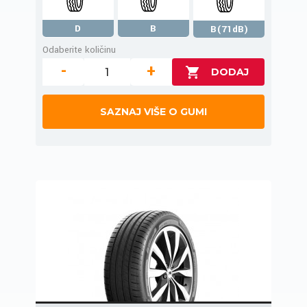
D
B
B(71dB)
Odaberite količinu
-
+
SAZNAJ VIŠE O GUMI