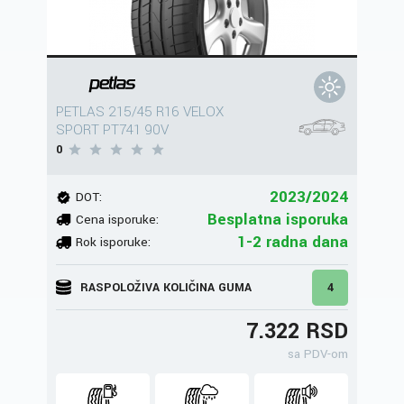
PETLAS 215/45 R16 VELOX
SPORT PT741 90V
0
2023/2024
DOT:
Besplatna isporuka
Cena isporuke:
1-2 radna dana
Rok isporuke:
RASPOLOŽIVA KOLIČINA GUMA
4
7.322 RSD
sa PDV-om