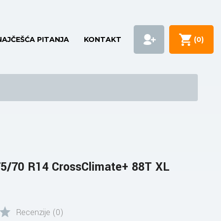
NAJČEŠĆA PITANJA
KONTAKT
(
0
)
5/70 R14 CrossClimate+ 88T XL
Recenzije (0)