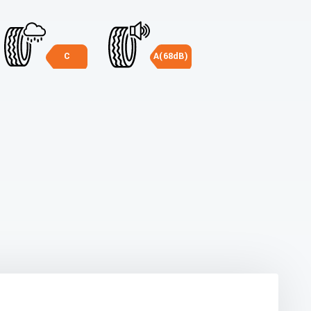
C
A(68dB)