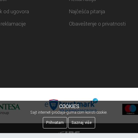
k od ugovora
Najčešća pitanja
reklamacije
Obaveštenje o privatnosti
COOKIES
Sajt internet-prodaja-guma.com koristi cookie.
Prihvatam
Saznaj više