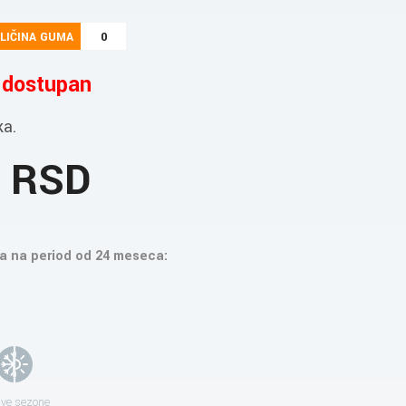
LIČINA GUMA
0
e dostupan
ka.
2 RSD
a na period od 24 meseca:
sve sezone