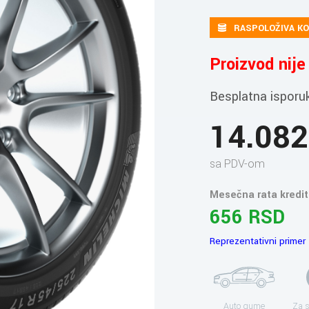
RASPOLOŽIVA KO
Proizvod nij
Besplatna isporu
14.08
sa PDV-om
Mesečna rata kredit
656 RSD
Reprezentativni primer
Auto gume
Za 