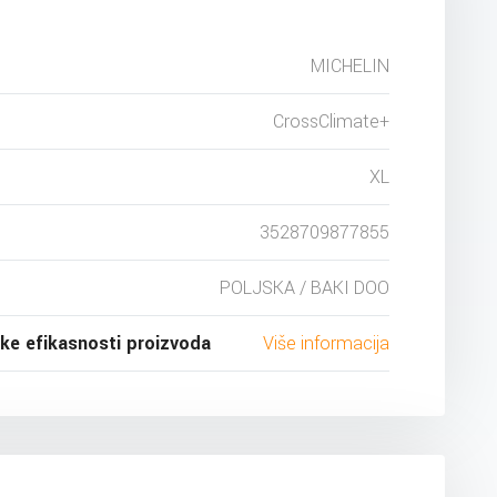
MICHELIN
CrossClimate+
XL
3528709877855
POLJSKA / BAKI DOO
ske efikasnosti proizvoda
Više informacija