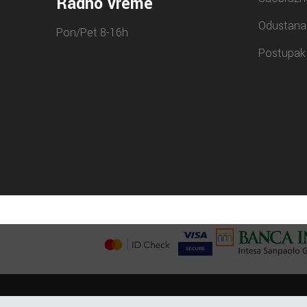
Radno vreme
Odustana
Pon/Pet 8-16h
Postupak 