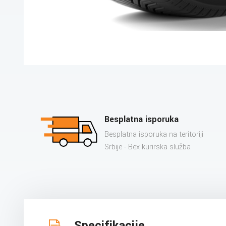
Besplatna isporuka
Besplatna isporuka na teritoriji
Srbije - Bex kurirska služba
Specifikacije