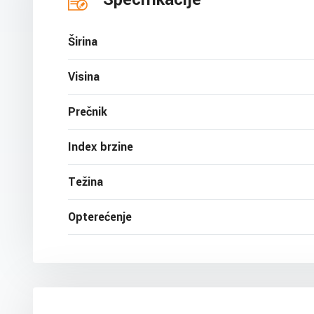
Širina
Visina
Prečnik
Index brzine
Težina
Opterećenje