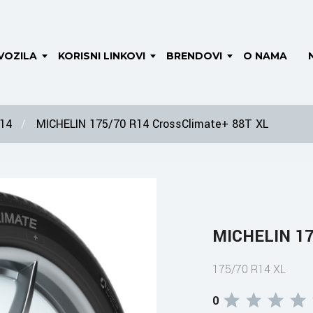
VOZILA
KORISNI LINKOVI
BRENDOVI
O NAMA
 14
MICHELIN 175/70 R14 CrossClimate+ 88T XL
MICHELIN 17
175/70 R14 XL
0