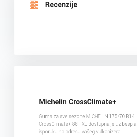
Recenzije
Michelin CrossClimate+
Guma za sve sezone MICHELIN 175/70 R14
CrossClimate+ 88T XL dostupna je uz bespla
isporuku na adresu vašeg vulkanizera.