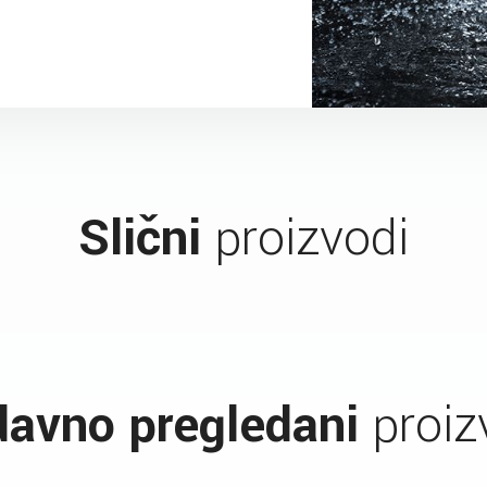
Slični
proizvodi
avno pregledani
proiz