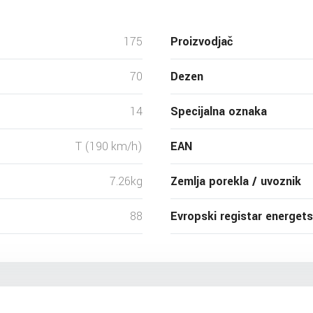
175
Proizvodjač
70
Dezen
14
Specijalna oznaka
T (190 km/h)
EAN
7.26kg
Zemlja porekla / uvoznik
88
Evropski registar energet