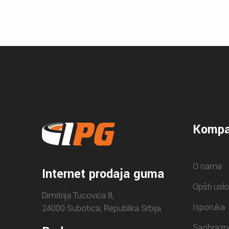
Kompa
O nama
Internet prodaja guma
Opšti uslo
Dimitrija Tucovića 8,
Isporuka
24000 Subotica, Republika Srbija.
Saobrazn