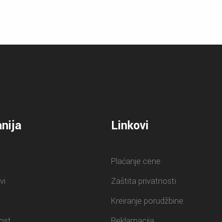
nija
Linkovi
Plaćanje cene
vi
Zaštita privatnosti
Kreiranje porudžbine
ost
Reklamacija