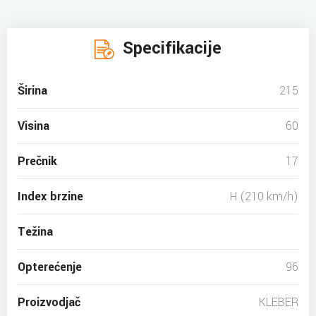
Specifikacije
Širina
215
Visina
60
Prečnik
17
Index brzine
H (210 km/h)
Težina
Opterećenje
96
Proizvodjač
KLEBER