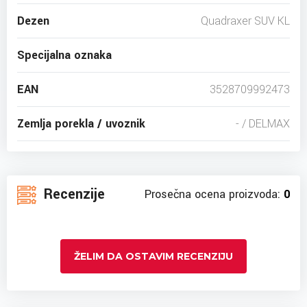
Dezen
Quadraxer SUV KL
Specijalna oznaka
EAN
3528709992473
Zemlja porekla / uvoznik
- / DELMAX
Recenzije
Prosečna ocena proizvoda:
0
ŽELIM DA OSTAVIM RECENZIJU