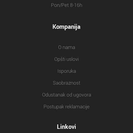
Pon/Pet 8-16h
Kompanija
O nama
Opšti uslovi
Isporuka
Saobraznost
Odustanak od ugovora
Postupak reklamacije
Linkovi