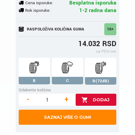
Besplatna isporuka
Cena isporuke:
1-2 radna dana
Rok isporuke:
RASPOLOŽIVA KOLIČINA GUMA
10+
14.032 RSD
sa PDV-om
B
C
B(72dB)
Odaberite količinu
-
+
SAZNAJ VIŠE O GUMI