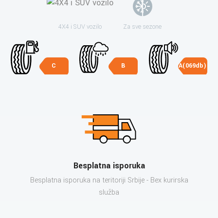
4X4 i SUV vozilo
Za sve sezone
C
B
A(069db)
Besplatna isporuka
Besplatna isporuka na teritoriji Srbije - Bex kurirska
služba