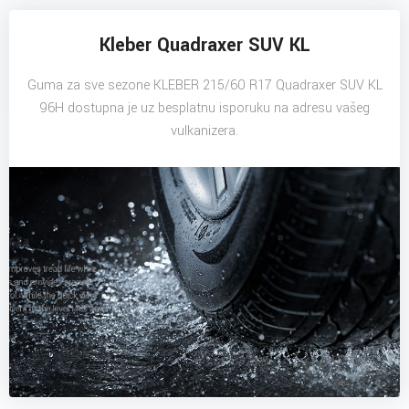
Kleber Quadraxer SUV KL
Guma za sve sezone KLEBER 215/60 R17 Quadraxer SUV KL
96H dostupna je uz besplatnu isporuku na adresu vašeg
vulkanizera.