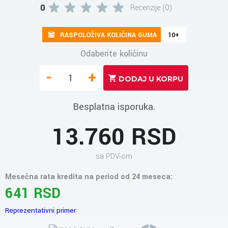
0
Recenzije (0)
RASPOLOŽIVA KOLIČINA GUMA
10+
Odaberite količinu
-
+
Besplatna isporuka.
13.760 RSD
sa PDV-om
Mesečna rata kredita na period od 24 meseca:
641 RSD
Reprezentativni primer