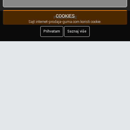
COOKIES
PRIJAVI ME
Sajt internet-prodaja-guma.com koristi cookie.
Prihvatam
Saznaj više