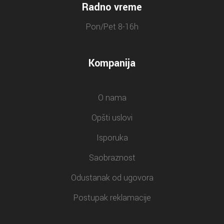
Radno vreme
Pon/Pet 8-16h
Kompanija
O nama
Opšti uslovi
Isporuka
Saobraznost
Odustanak od ugovora
Postupak reklamacije