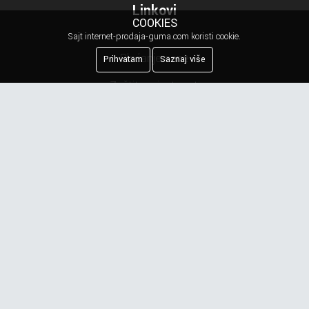
Linkovi
COOKIES
Sajt internet-prodaja-guma.com koristi cookie.
Plaćanje cene
Prihvatam
Saznaj više
Zaštita privatnosti
Kreiranje porudžbine
Reklamacija
Najčešća pitanja
Obaveštenje o privatnosti
Newsletter
Prijavite se na našu mejling listu.