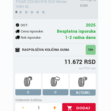
TIGAR 225/60 R18 SUV Winter
104H XL
0
2025
DOT:
Besplatna isporuka
Cena isporuke:
1-2 radna dana
Rok isporuke:
RASPOLOŽIVA KOLIČINA GUMA
10+
11.672 RSD
sa PDV-om
C
C
B(72dB)
Odaberite količinu
-
+