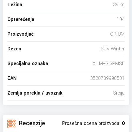
Težina
139 kg
Opterećenje
104
Proizvodjač
ORIUM
Dezen
SUV Winter
Specijalna oznaka
XL M+S 3PMSF
EAN
3528709998581
Zemlja porekla / uvoznik
Srbija
Recenzije
Prosečna ocena proizvoda:
0