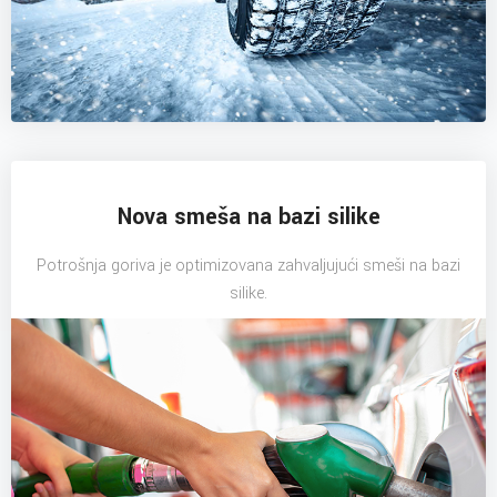
Nova smeša na bazi silike
Potrošnja goriva je optimizovana zahvaljujući smeši na bazi
silike.