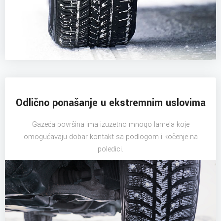
Odlično ponašanje u ekstremnim uslovima
Gazeća površina ima izuzetno mnogo lamela koje
omogućavaju dobar kontakt sa podlogom i kočenje na
poledici.