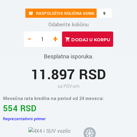
RASPOLOŽIVA KOLIČINA GUMA
9
Odaberite količinu
-
+
Besplatna isporuka.
11.897 RSD
sa PDV-om
Mesečna rata kredita na period od 24 meseca:
554 RSD
Reprezentativni primer