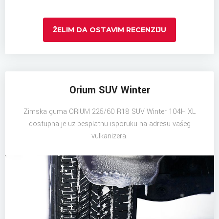
ŽELIM DA OSTAVIM RECENZIJU
Orium SUV Winter
Zimska guma ORIUM 225/60 R18 SUV Winter 104H XL
dostupna je uz besplatnu isporuku na adresu vašeg
vulkanizera.