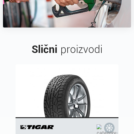
Slični
proizvodi