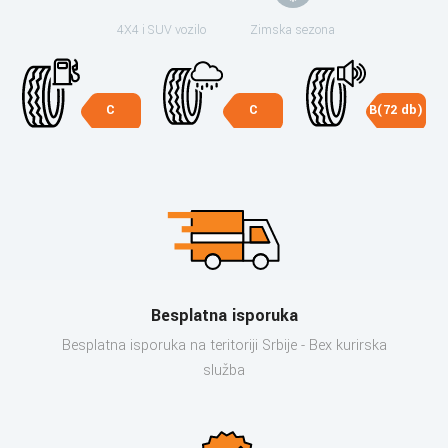
4X4 i SUV vozilo
Zimska sezona
C
C
B(72 db)
Besplatna isporuka
Besplatna isporuka na teritoriji Srbije - Bex kurirska
služba