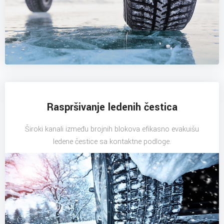
Raspršivanje ledenih čestica
Široki kanali između brojnih blokova efikasno evakuišu
ledene čestice sa kontaktne podloge.