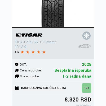
TIGAR 225/55 R17 Winter
101V XL
4.5
2025
DOT:
Besplatna isporuka
Cena isporuke:
1-2 radna dana
Rok isporuke:
RASPOLOŽIVA KOLIČINA GUMA
10+
8.320 RSD
sa PDV-om