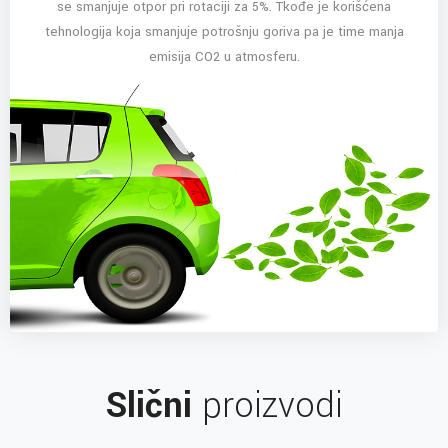
se smanjuje otpor pri rotaciji za 5%. Tkođe je korišćena
tehnologija koja smanjuje potrošnju goriva pa je time manja
emisija CO2 u atmosferu.
Slični
proizvodi