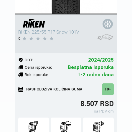
RIKEN 225/55 R17 Snow 101V
0
2024/2025
DOT:
Besplatna isporuka
Cena isporuke:
1-2 radna dana
Rok isporuke:
RASPOLOŽIVA KOLIČINA GUMA
10+
8.507 RSD
sa PDV-om