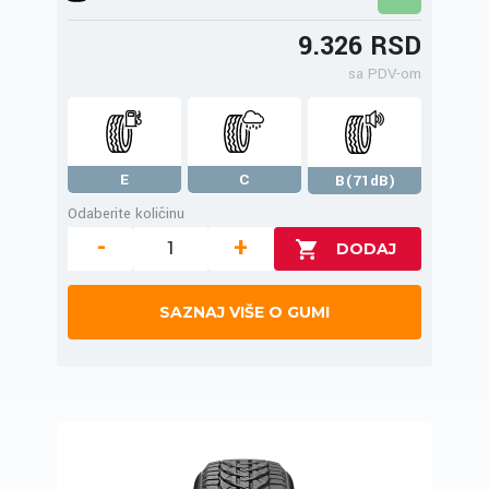
9.326 RSD
sa PDV-om
E
C
B(71dB)
Odaberite količinu
-
+
SAZNAJ VIŠE O GUMI