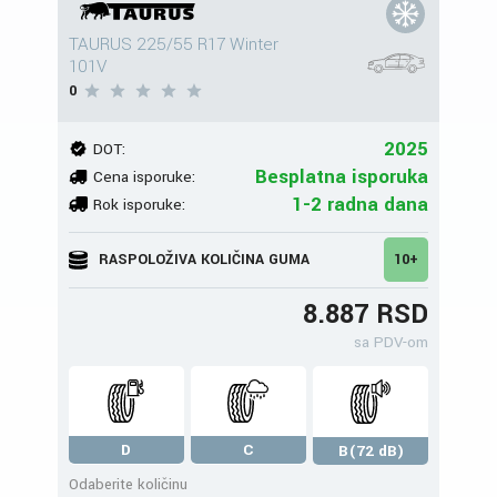
TAURUS 225/55 R17 Winter
101V
0
2025
DOT:
Besplatna isporuka
Cena isporuke:
1-2 radna dana
Rok isporuke:
RASPOLOŽIVA KOLIČINA GUMA
10+
8.887 RSD
sa PDV-om
D
C
B(72 dB)
Odaberite količinu