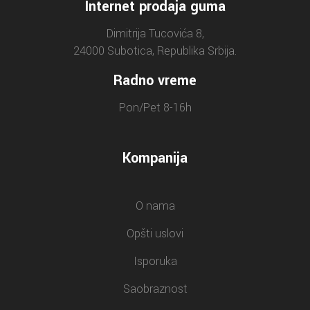
Internet prodaja guma
Dimitrija Tucovića 8,
24000 Subotica, Republika Srbija.
Radno vreme
Pon/Pet 8-16h
Kompanija
O nama
Opšti uslovi
Isporuka
Saobraznost