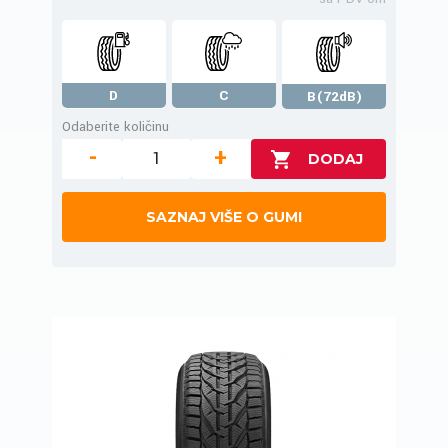
D
C
B(72dB)
Odaberite količinu
-
+
SAZNAJ VIŠE O GUMI