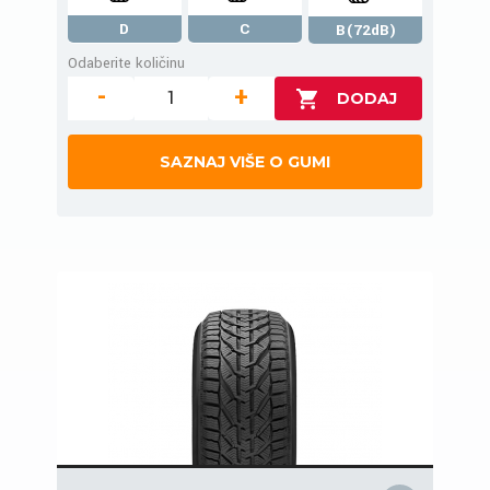
D
C
B(72dB)
Odaberite količinu
-
+
SAZNAJ VIŠE O GUMI