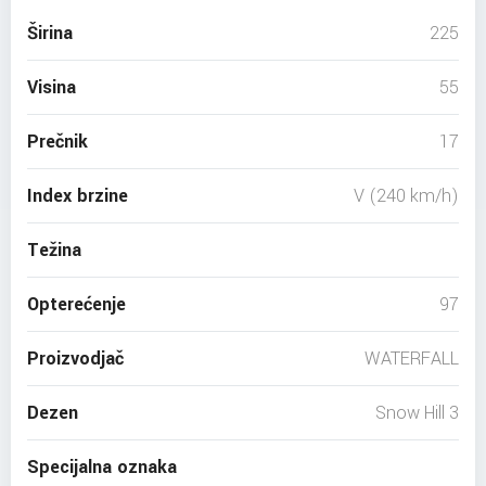
Širina
225
Visina
55
Prečnik
17
Index brzine
V (240 km/h)
Težina
Opterećenje
97
Proizvodjač
WATERFALL
Dezen
Snow Hill 3
Specijalna oznaka