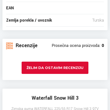
EAN
Zemlja porekla / uvoznik
Turska
Recenzije
Prosečna ocena proizvoda:
0
ŽELIM DA OSTAVIM RECENZIJU
Waterfall Snow Hill 3
Zimska guma WATERFALL 225/55 R17 Snow Hill 3 97V