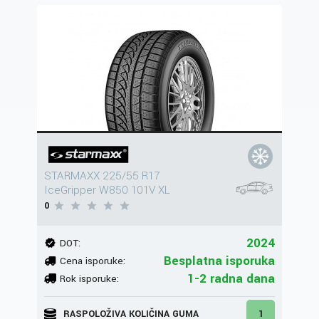
STARMAXX 225/55 R17
IceGripper W850 101V XL
0
2024
DOT:
Besplatna isporuka
Cena isporuke:
1-2 radna dana
Rok isporuke:
RASPOLOŽIVA KOLIČINA GUMA
1