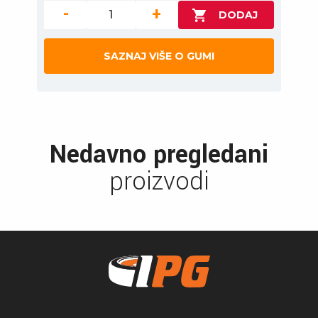
-
+
SAZNAJ VIŠE O GUMI
Nedavno pregledani
proizvodi