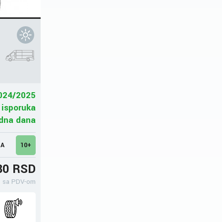
024/2025
 isporuka
adna dana
MA
10+
80 RSD
sa PDV-om