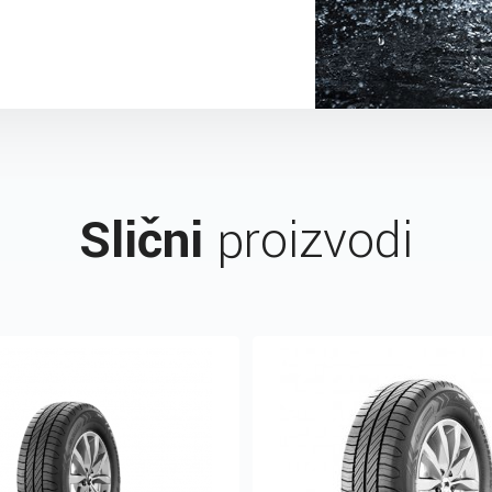
Slični
proizvodi