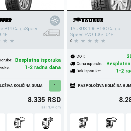
5/ R14 CargoSpeed
TAURUS 195 R14C Cargo
104R
Speed EVO 106/104R
0
2
DOT:
Besplatna isporuka
poruke:
Besplatna
Cena isporuke:
1-2 radna dana
oruke:
1-2 r
Rok isporuke:
LOŽIVA KOLIČINA GUMA
1
RASPOLOŽIVA KOLIČINA GU
8.335 RSD
8.2
sa PDV-om