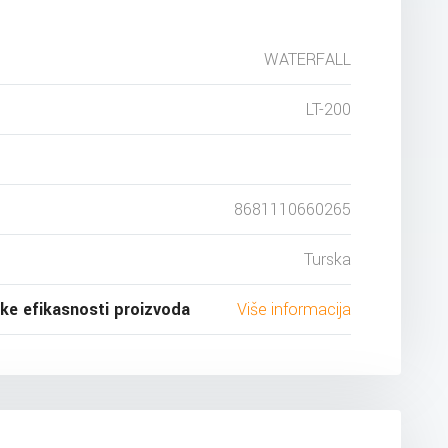
WATERFALL
LT-200
8681110660265
Turska
ske efikasnosti proizvoda
Više informacija