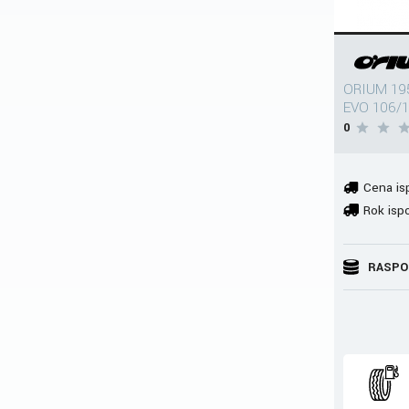
ORIUM 19
EVO 106/
0
Cena is
Rok isp
RASPO