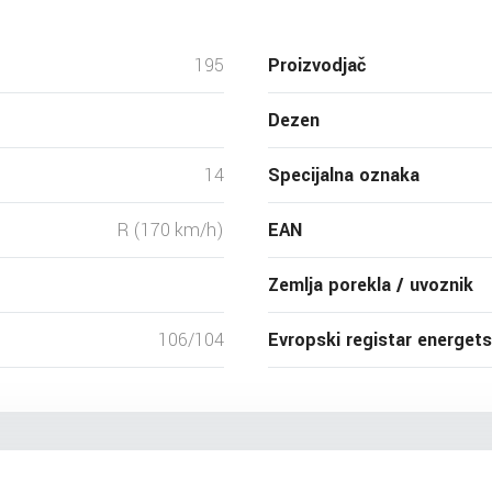
195
Proizvodjač
Dezen
14
Specijalna oznaka
R (170 km/h)
EAN
Zemlja porekla / uvoznik
106/104
Evropski registar energet