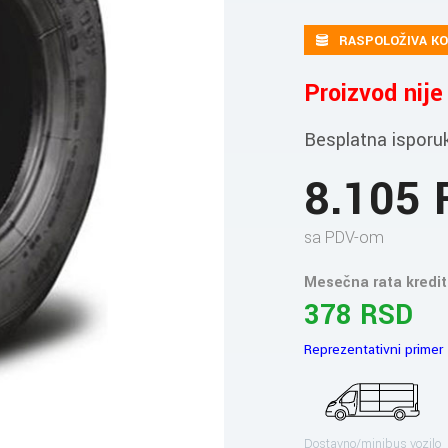
RASPOLOŽIVA KO
Proizvod nij
Besplatna isporu
8.105
sa PDV-om
Mesečna rata kredit
378 RSD
Reprezentativni primer
Dostavno/minibus vozilo