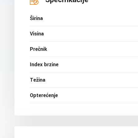
Širina
Visina
Prečnik
Index brzine
Težina
Opterećenje