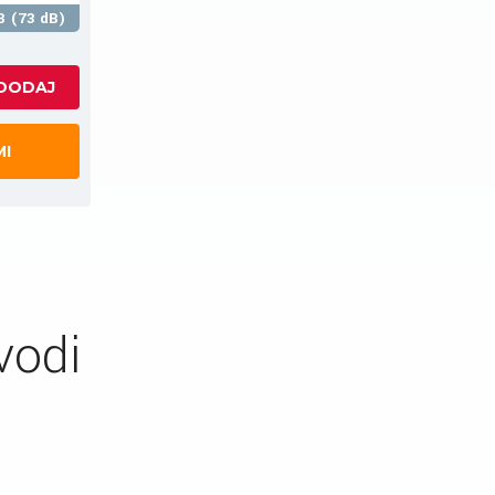
B (73 dB)
MI
vodi