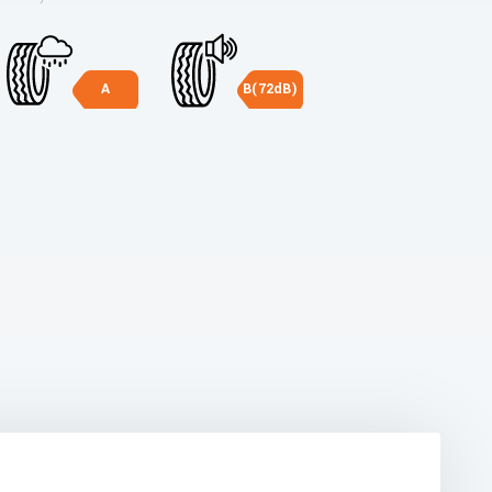
A
B(72dB)