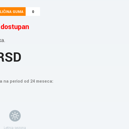
LIČINA GUMA
0
e dostupan
ka.
 RSD
a na period od 24 meseca:
Letnja sezona