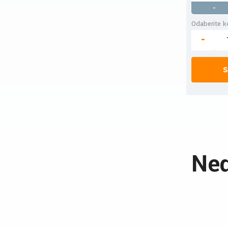
-
Odaberite ko
-
S
Ned