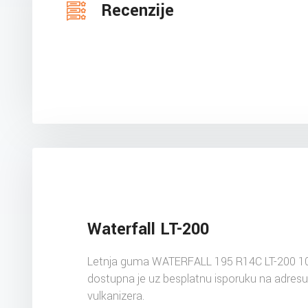
Recenzije
Waterfall LT-200
Letnja guma WATERFALL 195 R14C LT-200 1
dostupna je uz besplatnu isporuku na adres
vulkanizera.