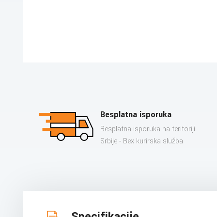
Besplatna isporuka
Besplatna isporuka na teritoriji
Srbije - Bex kurirska služba
Specifikacije