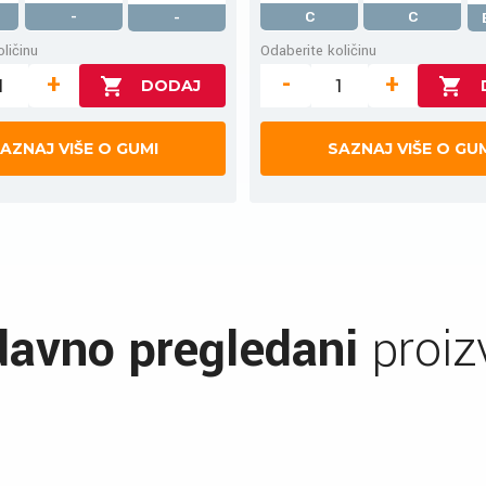
-
C
C
-
ličinu
Odaberite količinu
+
-
+
AZNAJ VIŠE O GUMI
SAZNAJ VIŠE O GU
avno pregledani
proiz