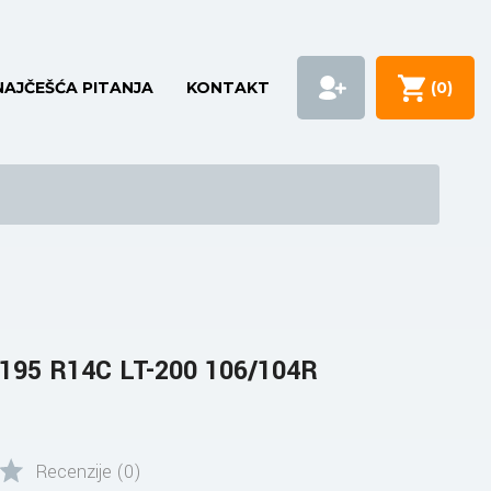
NAJČEŠĆA PITANJA
KONTAKT
(
0
)
95 R14C LT-200 106/104R
Recenzije (0)