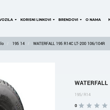
VOZILA
KORISNI LINKOVI
BRENDOVI
O NAMA
lo
195 14
WATERFALL 195 R14C LT-200 106/104R
WATERFALL 1
195/ R14
0