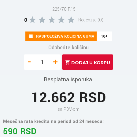
225/70 R15
0
Recenzije (0)
RASPOLOŽIVA KOLIČINA GUMA
10+
Odaberite količinu
-
+
Besplatna isporuka.
12.662 RSD
sa PDV-om
Mesečna rata kredita na period od 24 meseca:
590 RSD