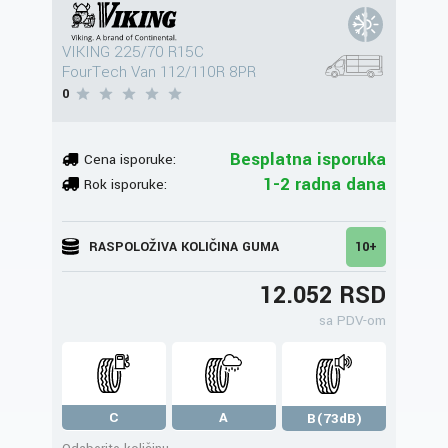
VIKING 225/70 R15C
FourTech Van 112/110R 8PR
0
Besplatna isporuka
Cena isporuke:
1-2 radna dana
Rok isporuke:
RASPOLOŽIVA KOLIČINA GUMA
10+
12.052 RSD
sa PDV-om
C
A
B(73dB)