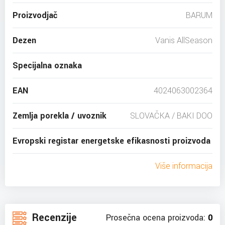
Proizvodjač
BARUM
Dezen
Vanis AllSeason
Specijalna oznaka
EAN
4024063002364
Zemlja porekla / uvoznik
SLOVAČKA / BAKI DOO
Evropski registar energetske efikasnosti proizvoda
Više informacija
Recenzije
Prosečna ocena proizvoda:
0