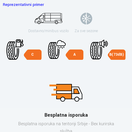
Reprezentativni primer
Dostavno/minibus vozilo
Za sve sezone
C
A
B(73dB)
Besplatna isporuka
Besplatna isporuka na teritoriji Srbije - Bex kurirska
služba