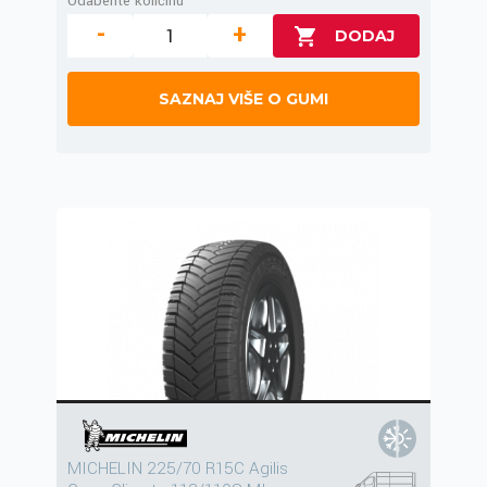
Odaberite količinu
-
+
SAZNAJ VIŠE O GUMI
MICHELIN 225/70 R15C Agilis