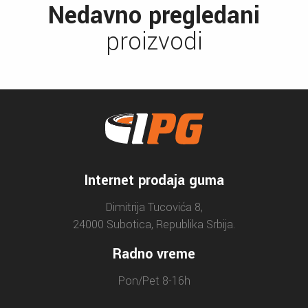
Nedavno pregledani
proizvodi
Internet prodaja guma
Dimitrija Tucovića 8,
24000 Subotica, Republika Srbija.
Radno vreme
Pon/Pet 8-16h