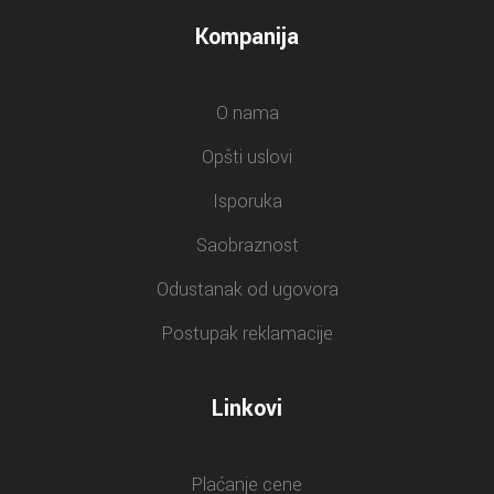
Kompanija
O nama
Opšti uslovi
Isporuka
Saobraznost
Odustanak od ugovora
Postupak reklamacije
Linkovi
Plaćanje cene