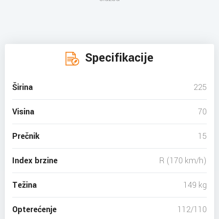
Specifikacije
Širina
225
Visina
70
Prečnik
15
Index brzine
R (170 km/h)
Težina
149 kg
Opterećenje
112/110