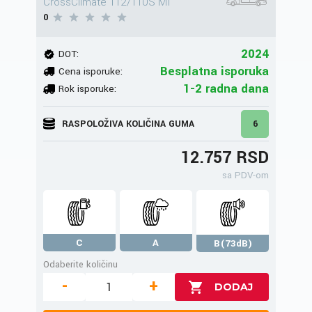
CrossClimate 112/110S MI
0
2024
DOT:
Besplatna isporuka
Cena isporuke:
1-2 radna dana
Rok isporuke:
RASPOLOŽIVA KOLIČINA GUMA
6
12.757 RSD
sa PDV-om
C
A
B(73dB)
Odaberite količinu
-
+