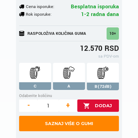
Besplatna isporuka
Cena isporuke:
1-2 radna dana
Rok isporuke:
RASPOLOŽIVA KOLIČINA GUMA
10+
12.570 RSD
sa PDV-om
C
A
B(72dB)
Odaberite količinu
-
+
SAZNAJ VIŠE O GUMI