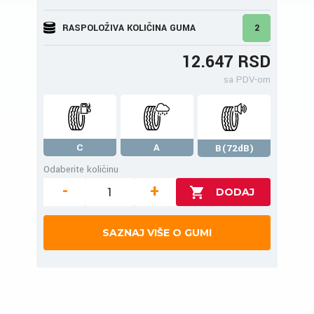
RASPOLOŽIVA KOLIČINA GUMA
2
12.647 RSD
sa PDV-om
C
A
B(72dB)
Odaberite količinu
-
+
SAZNAJ VIŠE O GUMI