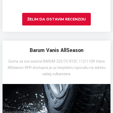
ŽELIM DA OSTAVIM RECENZIJU
Barum Vanis AllSeason
Guma za sve sezone BARUM 225/70 R15C 112/110R Vanis
AllSeason 8PR dostupna je uz besplatnu isporuku na adresu
vašeg vulkanizera.