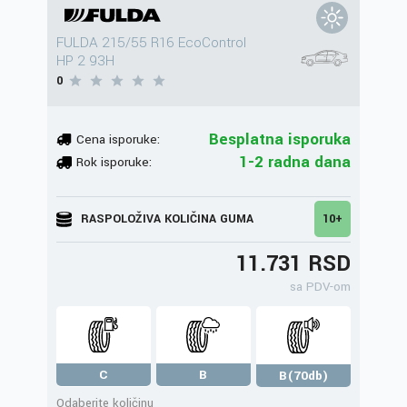
FULDA 215/55 R16 EcoControl
HP 2 93H
0
Besplatna isporuka
Cena isporuke:
1-2 radna dana
Rok isporuke:
RASPOLOŽIVA KOLIČINA GUMA
10+
11.731 RSD
sa PDV-om
C
B
B(70db)
Odaberite količinu