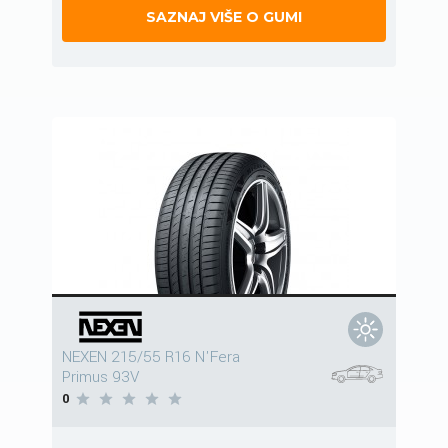
SAZNAJ VIŠE O GUMI
NEXEN 215/55 R16 N'Fera
Primus 93V
0