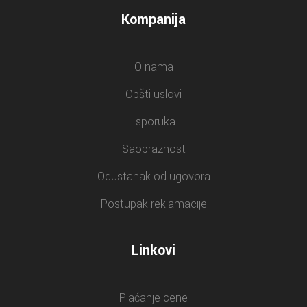
Kompanija
O nama
Opšti uslovi
Isporuka
Saobraznost
Odustanak od ugovora
Postupak reklamacije
Linkovi
Plaćanje cene