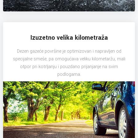
Izuzetno velika kilometraža
Dezen gazeće površine je optimizovan i napravljen od
specijalne smeše, pa omogućava veliku kilometaržu, mali
otpor pri kotrljanju i pouzdano prijanjanje na svim
podlogama.