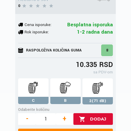
0
Besplatna isporuka
Cena isporuke:
1-2 radna dana
Rok isporuke:
RASPOLOŽIVA KOLIČINA GUMA
8
10.335 RSD
sa PDV-om
C
B
2(71 dB)
Odaberite količinu
-
+