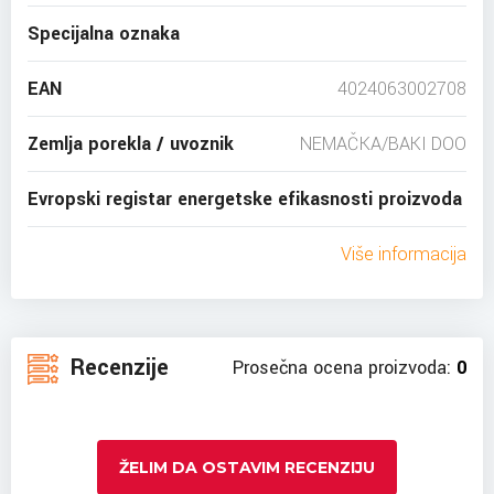
Specijalna oznaka
EAN
4024063002708
Zemlja porekla / uvoznik
NEMAČKA/BAKI DOO
Evropski registar energetske efikasnosti proizvoda
Više informacija
Recenzije
Prosečna ocena proizvoda:
0
ŽELIM DA OSTAVIM RECENZIJU