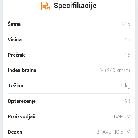
Specifikacije
Širina
215
Visina
55
Prečnik
16
Index brzine
V (240 km/h)
Težina
101kg
Opterećenje
93
Proizvodjač
BARUM
Dezen
BRAVURIS 5HM