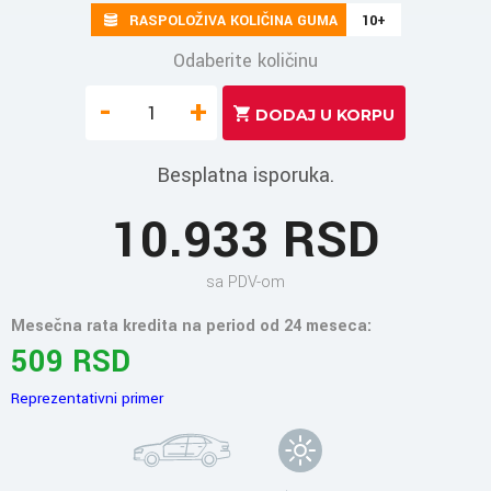
RASPOLOŽIVA KOLIČINA GUMA
10+
Odaberite količinu
-
+
Besplatna isporuka.
10.933 RSD
sa PDV-om
Mesečna rata kredita na period od 24 meseca:
509 RSD
Reprezentativni primer