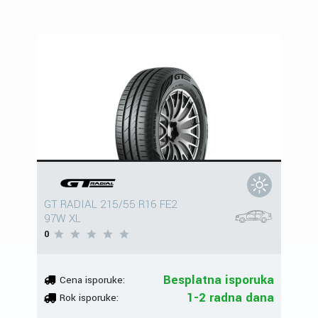
GT RADIAL 215/55 R16 FE2
97W XL
0
Besplatna isporuka
Cena isporuke:
1-2 radna dana
Rok isporuke: