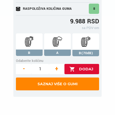
RASPOLOŽIVA KOLIČINA GUMA
8
9.988 RSD
sa PDV-om
B
A
B(70dB)
Odaberite količinu
-
+
SAZNAJ VIŠE O GUMI