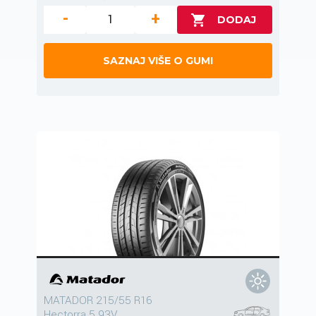
-
+
SAZNAJ VIŠE O GUMI
MATADOR 215/55 R16
Hectorra 5 93V