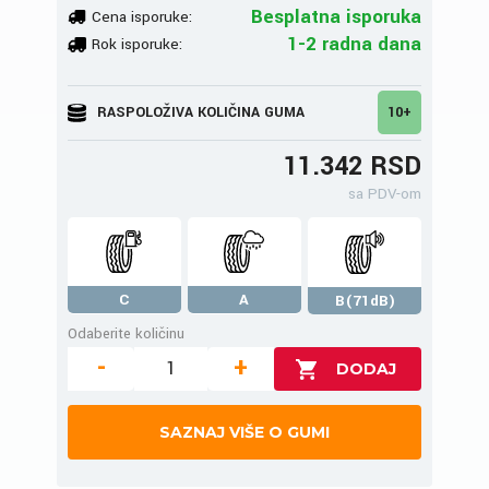
Besplatna isporuka
Cena isporuke:
1-2 radna dana
Rok isporuke:
RASPOLOŽIVA KOLIČINA GUMA
10+
11.342 RSD
sa PDV-om
C
A
B(71dB)
Odaberite količinu
-
+
SAZNAJ VIŠE O GUMI