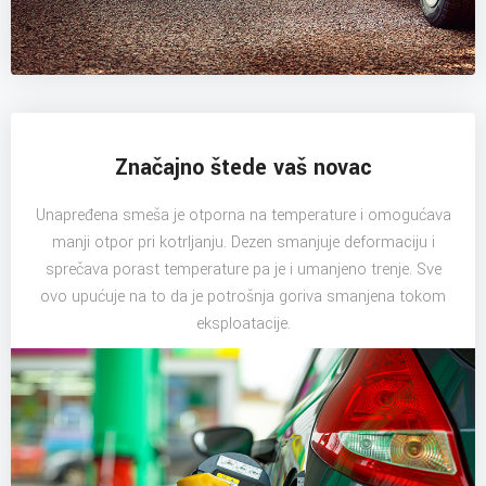
Značajno štede vaš novac
Unapređena smeša je otporna na temperature i omogućava
manji otpor pri kotrljanju. Dezen smanjuje deformaciju i
sprečava porast temperature pa je i umanjeno trenje. Sve
ovo upućuje na to da je potrošnja goriva smanjena tokom
eksploatacije.