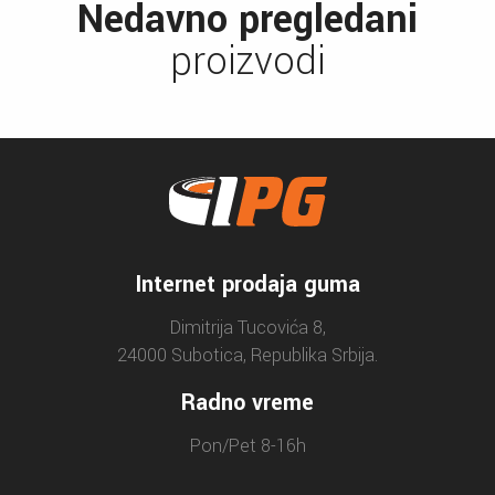
Nedavno pregledani
proizvodi
Internet prodaja guma
Dimitrija Tucovića 8,
24000 Subotica, Republika Srbija.
Radno vreme
Pon/Pet 8-16h