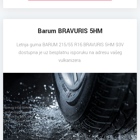
Barum BRAVURIS 5HM
Letnja guma BARUM 215/55 R16 BRAVURIS 5HM 93V
dostupna je uz besplatnu isporuku na adresu vašeg
vulkanizera.