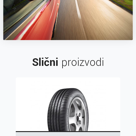
Slični
proizvodi