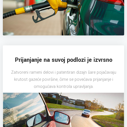
Prijanjanje na suvoj podlozi je izvrsno
Zatvoreni rameni delovi i patentiran dizajn šare pojačavaju
krutost gazeće površine, čime se povećava prijanjanje i
omogućava kontrola upravljanja.