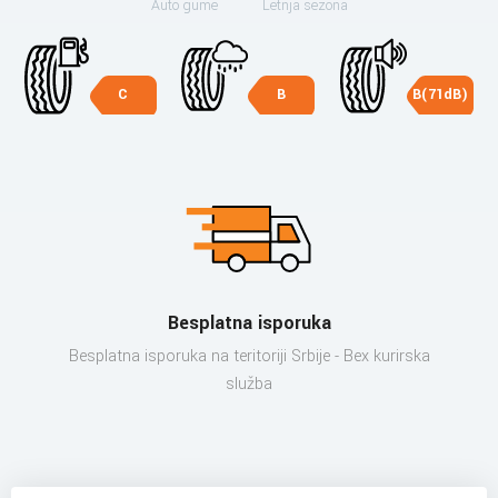
Auto gume
Letnja sezona
C
B
B(71dB)
Besplatna isporuka
Besplatna isporuka na teritoriji Srbije - Bex kurirska
služba