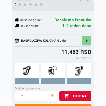
0
Besplatna isporuka
Cena isporuke:
1-2 radna dana
Rok isporuke:
RASPOLOŽIVA KOLIČINA GUMA
8
11.463 RSD
sa PDV-om
-
-
-
Odaberite količinu
-
+