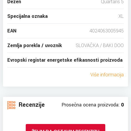
Dezen
Quartaris 5
Specijalna oznaka
XL
EAN
4024063005945
Zemlja porekla / uvoznik
SLOVAČKA / BAKI DOO
Evropski registar energetske efikasnosti proizvoda
Više informacija
Recenzije
Prosečna ocena proizvoda:
0