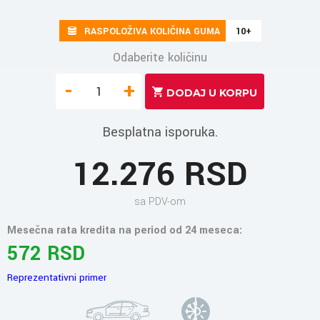
RASPOLOŽIVA KOLIČINA GUMA
10+
Odaberite količinu
-
+
Besplatna isporuka.
12.276 RSD
sa PDV-om
Mesečna rata kredita na period od 24 meseca:
572 RSD
Reprezentativni primer