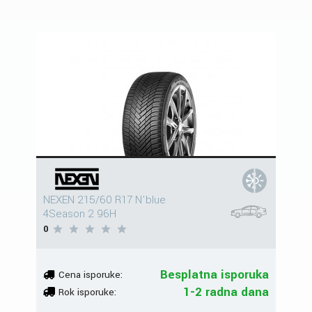
NEXEN 215/60 R17 N'blue
4Season 2 96H
0
Besplatna isporuka
Cena isporuke:
1-2 radna dana
Rok isporuke: