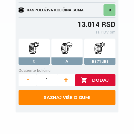
RASPOLOŽIVA KOLIČINA GUMA
8
13.014 RSD
sa PDV-om
C
A
B(71dB)
Odaberite količinu
-
+
SAZNAJ VIŠE O GUMI