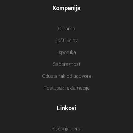
Kompanija
O nama
Opšti uslovi
Isporuka
Saobraznost
Odustanak od ugovora
Postupak reklamacije
Linkovi
Plaćanje cene