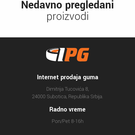
Nedavno pregledani
proizvodi
Internet prodaja guma
Dimitrija Tucovića 8,
24000 Subotica, Republika Srbija.
Radno vreme
Pon/Pet 8-16h