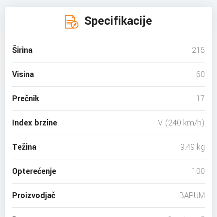
Specifikacije
Širina
215
Visina
60
Prečnik
17
Index brzine
V (240 km/h)
Težina
9.49 kg
Opterećenje
100
Proizvodjač
BARUM