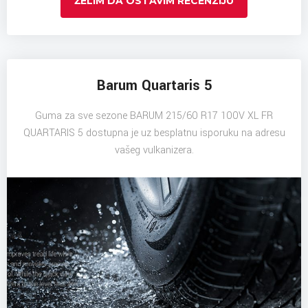
ŽELIM DA OSTAVIM RECENZIJU
Barum Quartaris 5
Guma za sve sezone BARUM 215/60 R17 100V XL FR
QUARTARIS 5 dostupna je uz besplatnu isporuku na adresu
vašeg vulkanizera.