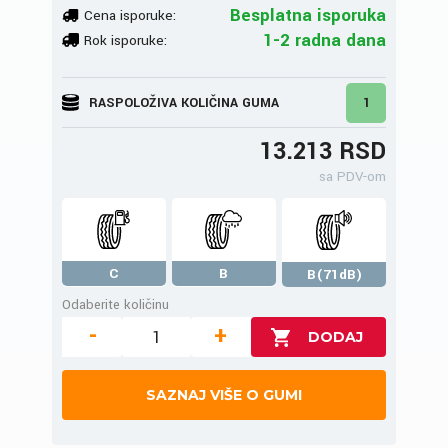
Besplatna isporuka
Cena isporuke:
1-2 radna dana
Rok isporuke:
RASPOLOŽIVA KOLIČINA GUMA
1
13.213 RSD
sa PDV-om
C
B
B(71dB)
Odaberite količinu
-
+
SAZNAJ VIŠE O GUMI