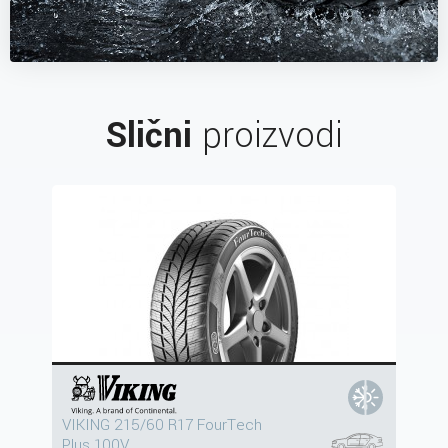
Slični
proizvodi
VIKING 215/60 R17 FourTech
Plus 100V