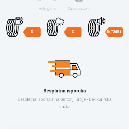
Auto gume
Za sve sezone
D
C
B(72dB)
Besplatna isporuka
Besplatna isporuka na teritoriji Srbije - Bex kurirska
služba